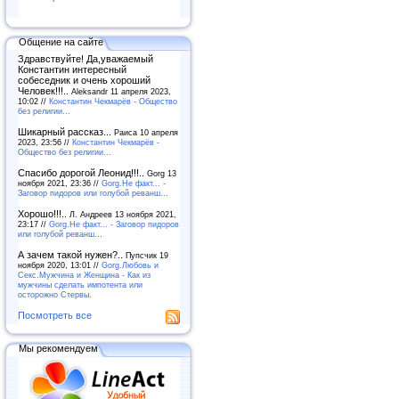
Общение на сайте
Здравствуйте! Да,уважаемый
Константин интересный
собеседник и очень хороший
Человек!!!..
Aleksandr 11 апреля 2023,
10:02 //
Константин Чекмарёв - Общество
без религии...
Шикарный рассказ...
Раиса 10 апреля
2023, 23:56 //
Константин Чекмарёв -
Общество без религии...
Спасибо дорогой Леонид!!!..
Gorg 13
ноября 2021, 23:36 //
Gorg.Не факт... -
Заговор пидоров или голубой реванш…
Хорошо!!!..
Л. Андреев 13 ноября 2021,
23:17 //
Gorg.Не факт... - Заговор пидоров
или голубой реванш…
А зачем такой нужен?..
Пупсчик 19
ноября 2020, 13:01 //
Gorg.Любовь и
Секс.Мужчина и Женщина - Как из
мужчины сделать импотента или
осторожно Стервы.
Посмотреть все
Мы рекомендуем