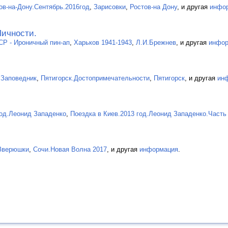
в-на-Дону.Сентябрь.2016год
,
Зарисовки
,
Ростов-на Дону
, и другая
инфо
ичности.
Р - Ироничный пин-ап
,
Харьков 1941-1943
,
Л.И.Брежнев
, и другая
инфор
 Заповедник
,
Пятигорск.Достопримечательности
,
Пятигорск
, и другая
ин
год.Леонид Западенко
,
Поездка в Киев.2013 год.Леонид Западенко.Часть
Зверюшки
,
Сочи.Новая Волна 2017
, и другая
информация
.