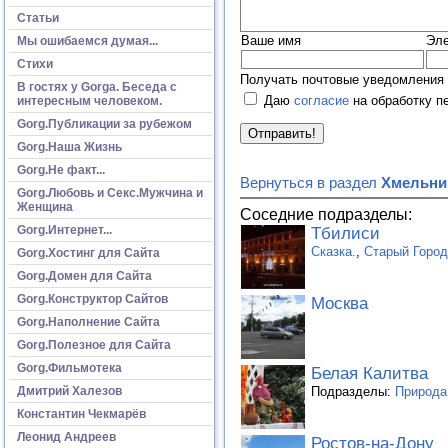
Статьи
Ваше имя
Эле
Мы ошибаемся думая...
Стихи
Получать почтовые уведомления 
В гостях у Gorga. Беседа с
Даю
согласие
на обработку п
интересным человеком.
Gorg.Публикации за рубежом
Gorg.Наша Жизнь
Gorg.Не факт...
Вернуться в раздел
Хмельни
Gorg.Любовь и Секс.Мужчина и
Женщина
Соседние подразделы:
Gorg.Интернет...
Тбилиси
Сказка.
,
Старый Город
Gorg.Хостинг для Сайта
Gorg.Домен для Сайта
Gorg.Конструктор Сайтов
Москва
Gorg.Наполнение Сайта
Gorg.Полезное для Сайта
Gorg.Фильмотека
Белая Калитва
Подразделы:
Природа
Дмитрий Халезов
Константин Чекмарёв
Леонид Андреев
Ростов-на-Дону