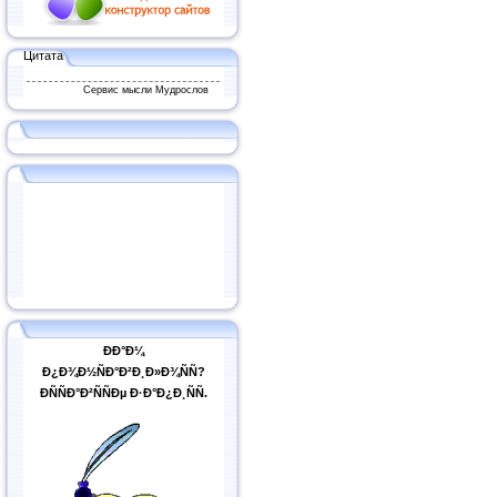
Цитата
Сервис мысли Мудрослов
ÐÐ°Ð¼
Ð¿Ð¾Ð½ÑÐ°Ð²Ð¸Ð»Ð¾ÑÑ?
ÐÑÑÐ°Ð²ÑÑÐµ Ð·Ð°Ð¿Ð¸ÑÑ.