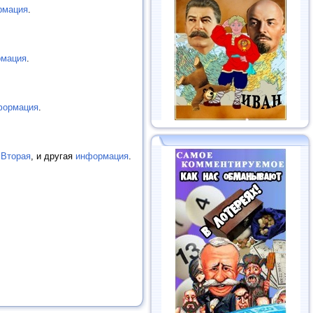
рмация
.
мация
.
формация
.
 Вторая
, и другая
информация
.