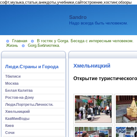
софт,музыка,статьи,анекдоты,учебники,сайтостроение,хостинг,обзоры
Sandro
Надо всегда быть человеком.
Главная
В гостях у Gorga. Беседа с интересным человеком.
Жизнь
Gorg.Библиотека.
Хмельницкий
Люди.Страны и Города
Тбилиси
Открытие туристического
Москва
Белая Калитва
Ростов-на-Дону
Люди.Портреты.Личности.
Хмельницкий
КавМинВоды
Киев
Сочи