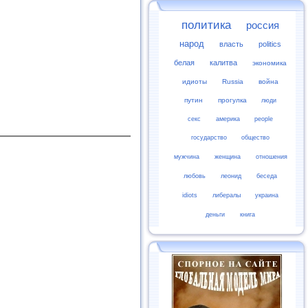
политика
россия
народ
власть
politics
белая
калитва
экономика
идиоты
Russia
война
путин
прогулка
люди
секс
америка
people
государство
общество
мужчина
женщина
отношения
любовь
леонид
беседа
idiots
либералы
украина
деньги
книга