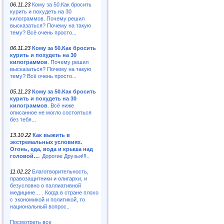
06.11.23
Кому за 50.Как бросить
курить и похудеть на 30
килограммов. Почему решил
высказаться? Почему на такую
тему? Всё очень просто...
06.11.23
Кому за 50.Как бросить
курить и похудеть на 30
килограммов
. Почему решил
высказаться? Почему на такую
тему? Всё очень просто...
05.11.23
Кому за 50.Как бросить
курить и похудеть на 30
килограммов
. Всё ниже
описанное не могло состояться
без тебя...
13.10.22
Как выжить в
экстремальных условиях.
Огонь, еда, вода и крыша над
головой…
. Дорогие Друзья!!!..
11.02.22
Благотворительность,
правозащитники и олигархи, и
безусловно о паллиативной
медицине… . Когда в стране плохо
с экономикой и политикой, то
национальный вопрос..
Посмотреть все