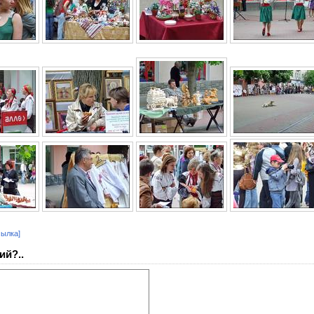
сылка]
ий?..