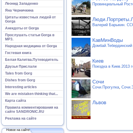
Леонид Западенко
Провинциальный Росто
Яна Черничкина
Цитаты известных людей от
Люди.Портреты.Л
Gorga
Валерий Барыкин. ССС
Анекдоты от Gorga
Прослушать статьи Gorga в
МР3.
КавМинВоды
Домбай.Тебердинский
Народная медицина от Gorga
Гостевая книга
Белая Калитва.Путеводитель
Киев
Поездка в Киев.2013 
Друзья Прислали
Tales from Gorg
Dishes from Gorg
Сочи
Сочи.Прогулка
,
Сочи.
Interesting articles
We are mistaken thinking that...
Карта сайта
Львов
Правила комментирования на
сайте SANDRONIC.RU
Реклама на сайте
Новое на сайте