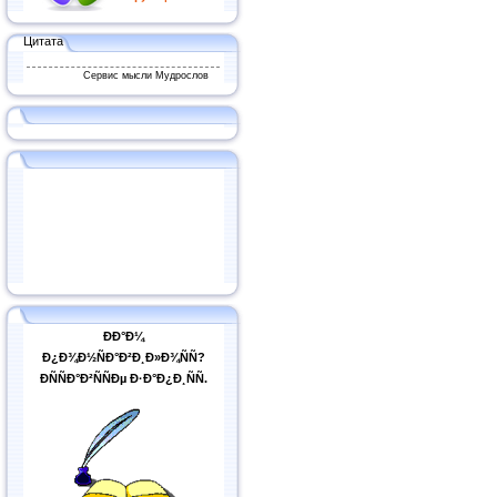
Цитата
Сервис мысли Мудрослов
ÐÐ°Ð¼
Ð¿Ð¾Ð½ÑÐ°Ð²Ð¸Ð»Ð¾ÑÑ?
ÐÑÑÐ°Ð²ÑÑÐµ Ð·Ð°Ð¿Ð¸ÑÑ.