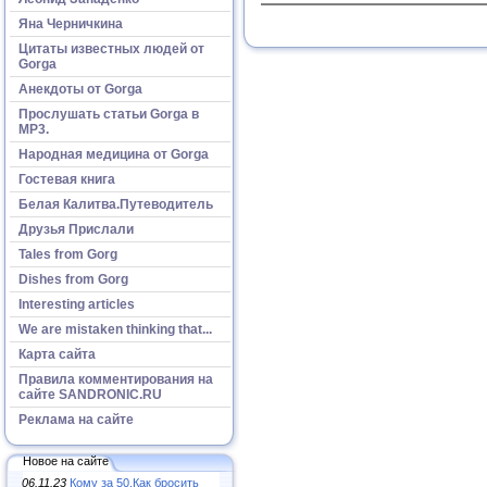
Яна Черничкина
Цитаты известных людей от
Gorga
Анекдоты от Gorga
Прослушать статьи Gorga в
МР3.
Народная медицина от Gorga
Гостевая книга
Белая Калитва.Путеводитель
Друзья Прислали
Tales from Gorg
Dishes from Gorg
Interesting articles
We are mistaken thinking that...
Карта сайта
Правила комментирования на
сайте SANDRONIC.RU
Реклама на сайте
Новое на сайте
06.11.23
Кому за 50.Как бросить