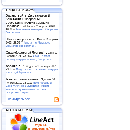
Общение на сайте
Здравствуйте! Да,уважаемый
Константин интересный
собеседник и очень хороший
Человек!!!..
Aleksandr 11 апреля 2023,
10:02 //
Константин Чекмарёв - Общество
без религии...
Шикарный рассказ...
Раиса 10 апреля
2023, 23:56 //
Константин Чекмарёв -
Общество без религии...
Спасибо дорогой Леонид!!!..
Gorg 13
ноября 2021, 23:36 //
Gorg.Не факт... -
Заговор пидоров или голубой реванш…
Хорошо!!!..
Л. Андреев 13 ноября 2021,
23:17 //
Gorg.Не факт... - Заговор пидоров
или голубой реванш…
А зачем такой нужен?..
Пупсчик 19
ноября 2020, 13:01 //
Gorg.Любовь и
Секс.Мужчина и Женщина - Как из
мужчины сделать импотента или
осторожно Стервы.
Посмотреть все
Мы рекомендуем