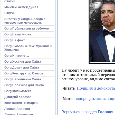
Статьи
Мы ошибаемся думая...
Стихи
В гостях у Gorga. Беседа с
интересным человеком.
Gorg.Публикации за рубежом
Gorg.Наша Жизнь
Gorg.Не факт...
Gorg.Любовь и Секс.Мужчина и
Женщина
Gorg.Интернет...
Gorg.Хостинг для Сайта
Gorg.Домен для Сайта
Ну любит у нас просветлённы
Gorg.Конструктор Сайтов
что никто этот самый передов
генном уровне, видимо счита
Gorg.Наполнение Сайта
Gorg.Полезное для Сайта
Читать
Полиция и демократ
Gorg.Фильмотека
Дмитрий Халезов
Метки:
полиция
,
демократы
,
нар
Константин Чекмарёв
Леонид Андреев
Вернуться в раздел
Главная
Леонид Западенко