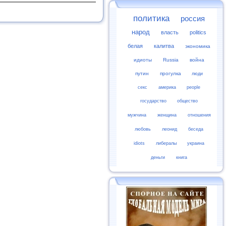
политика
россия
народ
власть
politics
белая
калитва
экономика
идиоты
Russia
война
путин
прогулка
люди
секс
америка
people
государство
общество
мужчина
женщина
отношения
любовь
леонид
беседа
idiots
либералы
украина
деньги
книга