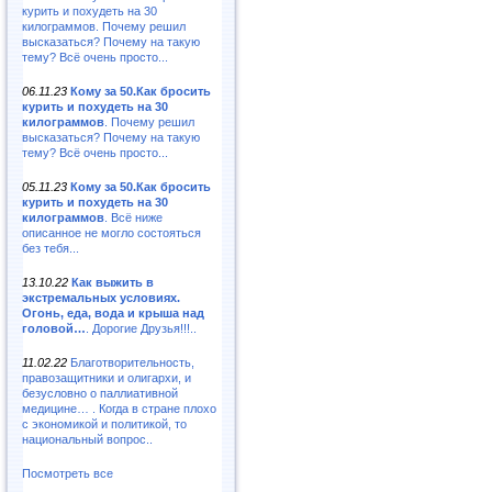
курить и похудеть на 30
килограммов. Почему решил
высказаться? Почему на такую
тему? Всё очень просто...
06.11.23
Кому за 50.Как бросить
курить и похудеть на 30
килограммов
. Почему решил
высказаться? Почему на такую
тему? Всё очень просто...
05.11.23
Кому за 50.Как бросить
курить и похудеть на 30
килограммов
. Всё ниже
описанное не могло состояться
без тебя...
13.10.22
Как выжить в
экстремальных условиях.
Огонь, еда, вода и крыша над
головой…
. Дорогие Друзья!!!..
11.02.22
Благотворительность,
правозащитники и олигархи, и
безусловно о паллиативной
медицине… . Когда в стране плохо
с экономикой и политикой, то
национальный вопрос..
Посмотреть все