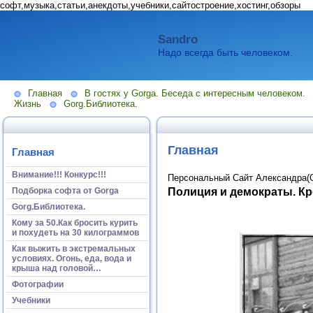
софт,музыка,статьи,анекдоты,учебники,сайтостроение,хостинг,обзоры
Sandro
Надо всегда быть человеком.
Главная
В гостях у Gorga. Беседа с интересным человеком.
Жизнь
Gorg.Библиотека.
Главная
Главная
Внимание!!! Конкурс!!!
Персональный Сайт Александра(
Полиция и демократы. К
Подборка софта от Gorga
Gorg.Библиотека.
Кому за 50.Как бросить курить
и похудеть на 30 килограммов
Как выжить в экстремальных
условиях. Огонь, еда, вода и
крыша над головой…
Фотографии
Учебники