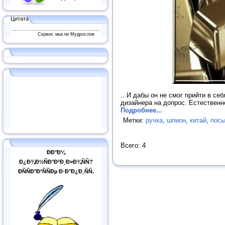
Цитата
Сервис мысли Мудрослов
...И дабы он не смог прийти в се
дизайнера на допрос. Естественно
Подробнее...
Метки:
ручка
,
шпион
,
китай
,
пос
Всего: 4
ÐÐ°Ð¼
Ð¿Ð¾Ð½ÑÐ°Ð²Ð¸Ð»Ð¾ÑÑ?
ÐÑÑÐ°Ð²ÑÑÐµ Ð·Ð°Ð¿Ð¸ÑÑ.