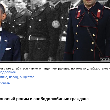
мя стал улыбаться намного чаще, чем раньше, но только улыбка станови
одробнее...
итика
,
народ
,
общество
ровать
ровавый режим и свободолюбивые граждане…