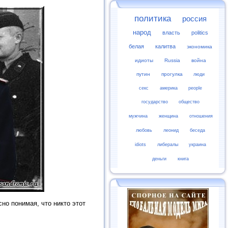
политика
россия
народ
власть
politics
белая
калитва
экономика
идиоты
Russia
война
путин
прогулка
люди
секс
америка
people
государство
общество
мужчина
женщина
отношения
любовь
леонид
беседа
idiots
либералы
украина
деньги
книга
но понимая, что никто этот
.