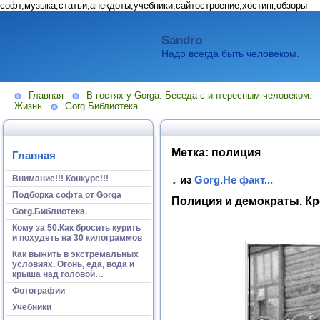
софт,музыка,статьи,анекдоты,учебники,сайтостроение,хостинг,обзоры
Sandro
Надо всегда быть человеком.
Главная
В гостях у Gorga. Беседа с интересным человеком.
Жизнь
Gorg.Библиотека.
Метка:
полиция
Главная
Внимание!!! Конкурс!!!
↓ из
Gorg.Не факт...
Подборка софта от Gorga
Полиция и демократы. К
Gorg.Библиотека.
Кому за 50.Как бросить курить
и похудеть на 30 килограммов
Как выжить в экстремальных
условиях. Огонь, еда, вода и
крыша над головой…
Фотографии
Учебники