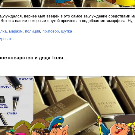
 заблуждался, вернее был введён в это самое заблуждение средствами 
 Вот и с вашим покорным слугой произошла подобная метаморфоза. Ну, в
ылка
,
маразм
,
полиция
,
приговор
,
шутка
ировать
кое коварство и дядя Толя…