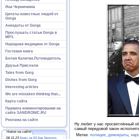
Яна Черничкина
Цитаты известных людей от
Gorga
Анекдоты от Gorga
Прослушать статьи Gorga в
МР3.
Народная медицина от Gorga
Гостевая книга
Белая Калитва.Путеводитель
Друзья Прислали
Tales from Gorg
Dishes from Gorg
Interesting articles
We are mistaken thinking that...
Карта сайта
Правила комментирования на
сайте SANDRONIC.RU
Реклама на сайте
Ну любит у нас просветлённый об
самый передовой закон исполнять
Новое на сайте
Метки:
полиция
,
демократы
,
нар
06.11.23
Кому за 50.Как бросить