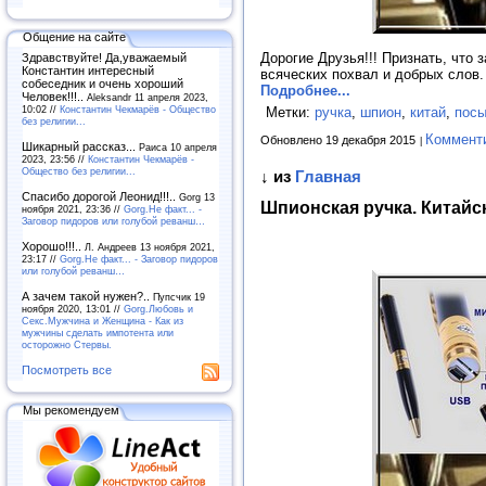
Общение на сайте
Дорогие Друзья!!! Признать, что
Здравствуйте! Да,уважаемый
Константин интересный
всяческих похвал и добрых слов.
собеседник и очень хороший
Подробнее...
Человек!!!..
Aleksandr 11 апреля 2023,
10:02 //
Константин Чекмарёв - Общество
Метки:
ручка
,
шпион
,
китай
,
пос
без религии...
Коммент
Обновлено 19 декабря 2015
Шикарный рассказ...
Раиса 10 апреля
2023, 23:56 //
Константин Чекмарёв -
Общество без религии...
↓ из
Главная
Спасибо дорогой Леонид!!!..
Gorg 13
Шпионская ручка. Китайс
ноября 2021, 23:36 //
Gorg.Не факт... -
Заговор пидоров или голубой реванш…
Хорошо!!!..
Л. Андреев 13 ноября 2021,
23:17 //
Gorg.Не факт... - Заговор пидоров
или голубой реванш…
А зачем такой нужен?..
Пупсчик 19
ноября 2020, 13:01 //
Gorg.Любовь и
Секс.Мужчина и Женщина - Как из
мужчины сделать импотента или
осторожно Стервы.
Посмотреть все
Мы рекомендуем