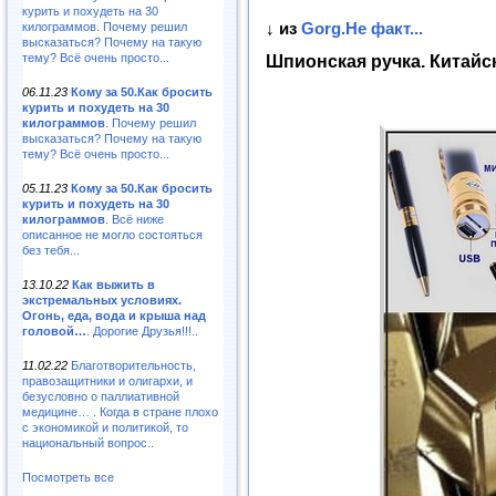
курить и похудеть на 30
↓ из
Gorg.Не факт...
килограммов. Почему решил
высказаться? Почему на такую
тему? Всё очень просто...
Шпионская ручка. Китайс
06.11.23
Кому за 50.Как бросить
курить и похудеть на 30
килограммов
. Почему решил
высказаться? Почему на такую
тему? Всё очень просто...
05.11.23
Кому за 50.Как бросить
курить и похудеть на 30
килограммов
. Всё ниже
описанное не могло состояться
без тебя...
13.10.22
Как выжить в
экстремальных условиях.
Огонь, еда, вода и крыша над
головой…
. Дорогие Друзья!!!..
11.02.22
Благотворительность,
правозащитники и олигархи, и
безусловно о паллиативной
медицине… . Когда в стране плохо
с экономикой и политикой, то
национальный вопрос..
Посмотреть все