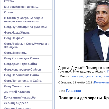
Статьи
Мы ошибаемся думая...
Стихи
В гостях у Gorga. Беседа с
интересным человеком.
Gorg.Публикации за рубежом
Gorg.Наша Жизнь
Gorg.Не факт...
Gorg.Любовь и Секс.Мужчина и
Женщина
Gorg.Интернет...
Gorg.Хостинг для Сайта
Gorg.Домен для Сайта
Дорогие Друзья!!! Последнее вре
Gorg.Конструктор Сайтов
грустной. Иногда диву даёшься.
П
Gorg.Наполнение Сайта
Метки:
полиция
,
демократы
,
пол
Gorg.Полезное для Сайта
Комменти
Обновлено 13 ноября 2013
Gorg.Фильмотека
↓ из
Главная
Дмитрий Халезов
Полиция и демократы. К
Константин Чекмарёв
Леонид Андреев
Леонид Западенко