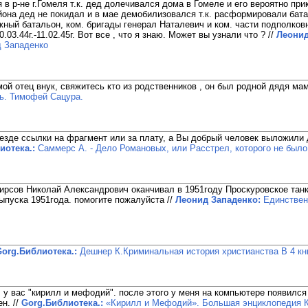
 в р-не г.Гомеля т.к. дед долечивался дома в Гомеле и его вероятно пр
йона дед не покидал и в мае демобилизовался т.к. расформировали бата
ный батальон, ком. бригады генерал Наталевич и ком. части подполко
 20.03.44г.-11.02.45г. Вот все , что я знаю. Может вы узнали что ?
//
Леонид
д Западенко
 мой отец внук, свяжитесь кто из родственников , он был родной дядя ма
ь. Тимофей Сацура.
езде ссылки на фрагмент или за плату, а Вы добрый человек выложили д
иотека.:
Саммерс А. - Дело Романовых, или Расстрел, которого не было
ирсов Николай Александрович оканчивал в 1951году Проскуровское танк
выпуска 1951года. помогите пожалуйста
//
Леонид Западенко:
Единствен
org.Библиотека.:
Дешнер К.Криминальная история христианства В 4 кни
 у вас "кирилл и мефодий". после этого у меня на компьютере появился 
ен.
//
Gorg.Библиотека.:
«Кирилл и Мефодий». Большая энциклопедия 