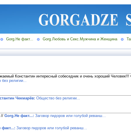
Gorg.Не факт...
Gorg.Любовь и Секс.Мужчина и Женщина
Ta
ажаемый Константин интересный собеседник и очень хороший Человек!!!
без религии...
стантин Чекмарёв:
Общество без религии...
!
//
Gorg.Не факт...:
Заговор пидоров или голубой реванш…
 факт...:
Заговор пидоров или голубой реванш…