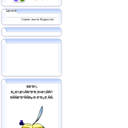
Цитата
Сервис мысли Мудрослов
ÐÐ°Ð¼
Ð¿Ð¾Ð½ÑÐ°Ð²Ð¸Ð»Ð¾ÑÑ?
ÐÑÑÐ°Ð²ÑÑÐµ Ð·Ð°Ð¿Ð¸ÑÑ.