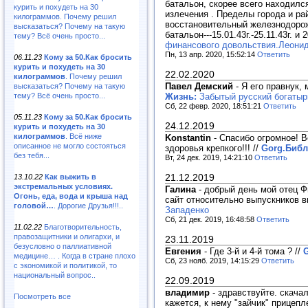
батальон, скорее всего находился
курить и похудеть на 30
излечения . Пределы города и ра
килограммов. Почему решил
восстановительный железнодорож
высказаться? Почему на такую
батальон---15.01.43г.-25.11.43г. и
тему? Всё очень просто...
финансового довольствия.Леони
Пн, 13 апр. 2020, 15:52:14
Ответить
06.11.23
Кому за 50.Как бросить
курить и похудеть на 30
22.02.2020
килограммов
. Почему решил
Павел Демский
-
Я его правнук,
высказаться? Почему на такую
Жизнь:
Забытый русский богатыр
тему? Всё очень просто...
Сб, 22 февр. 2020, 18:51:21
Ответить
05.11.23
Кому за 50.Как бросить
24.12.2019
курить и похудеть на 30
килограммов
. Всё ниже
Konstantin
-
Спасибо огромное! В
описанное не могло состояться
здоровья крепкого!!!
//
Gorg.Библ
без тебя...
Вт, 24 дек. 2019, 14:21:10
Ответить
21.12.2019
13.10.22
Как выжить в
экстремальных условиях.
Галина
-
добрый день мой отец Ф
Огонь, еда, вода и крыша над
сайт относительно выпускников 
головой…
. Дорогие Друзья!!!..
Западенко
Сб, 21 дек. 2019, 16:48:58
Ответить
11.02.22
Благотворительность,
правозащитники и олигархи, и
23.11.2019
безусловно о паллиативной
Евгения
-
Где 3-й и 4-й тома ?
//
G
медицине… . Когда в стране плохо
Сб, 23 нояб. 2019, 14:15:29
Ответить
с экономикой и политикой, то
национальный вопрос..
22.09.2019
владимир
-
здравствуйте. скачал
Посмотреть все
кажется, к нему "зайчик" прицепл