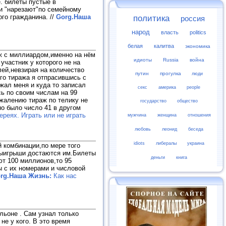
е. билеты пустые в
и "нарезают"по семейному
ого гражданина.
//
Gorg.Наша
политика
россия
народ
власть
politics
белая
калитва
экономика
ж с миллиардом,именно на нём
идиоты
Russia
война
участник у которого не на
лей,невзирая на количество
путин
прогулка
люди
го тиража я отпрасившись с
жал меня и куда то записал
секс
америка
people
ь по своим числам на 99
ожалению тираж по телику не
государство
общество
но было число 41 в другом
реях. Играть или не играть
мужчина
женщина
отношения
любовь
леонид
беседа
idiots
либералы
украина
 комбинации,по мере того
 выигрыши достаются им.Билеты
деньги
книга
ют 100 миллионов,то 95
ы с их номерами и числовой
rg.Наша Жизнь:
Как нас
льоне . Сам узнал только
не у кого. В это время