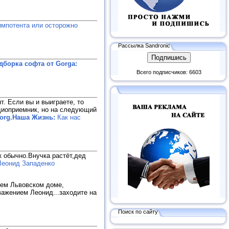
импотента или осторожно
Рассылка Sandronic
дборка софта от Gorga:
Всего подписчиков: 6603
т. Если вы и выиграете, то
адиоприемник, но на следующий
org.Наша Жизнь:
Как нас
к обычно.Внучка растёт,дед
 Леонид Западенко
шем Львовском доме,
важением Леонид...заходите на
Поиск по сайту