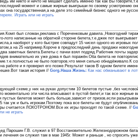
едь им никто и ничто не мешает сделать именно так как Вы говорите,т.
 последний момент и самые жирные выигрыши по своему усмотрению он
ах она государственная,а на деле это семейный бизнес одного не русск
ереях. Играть или не играть
ия.Комп был сломан,реклама с Пореченковым давила.,Новогодний тира
о-лото написанные на обратной стороне билета,т.е.джек пот выигрывает 
исла,а наоборот у кого быстрее совпадут 15 чисел одного из игровых по
цатом,а на 25 например.Короче в предпоследний день продажи новогодне
 два заветных билета.Билеты с пачки взял подряд.Работник почты задер
ядев внимательно их уже дома я был поражён.Оба билета не повторялис
ние.т.е.полностью не было повторов,что меня сильно обнадёживало.К с
 на работе и я проверил его позже.Результат таков В одном билете имен
 мешке.Вот такая история
//
Gorg.Наша Жизнь:
Как нас обманывают в лоте
дующей схеме,у них на руках допустим 10 билетов пустые ,без числовой
,то моментально эти числа вписывают в пустой билет,и так все жирные
и пустых билетов может быть больше,зависит от призов,если разыгрыва
5 так уж и быть игрокам.Поэтому пока все билеты не будут опубликован
гры считается ЛОХОТРОНОМ.Все их игры проходят по такой схеме.
//
Go
ли не играть
дед Парошин Г.В. служил в 97 Восстановительно Железнодорожном бата
и лечения он служил там в мае 1945г. Может и раньше , но спросить уже 