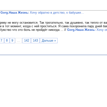
/
Gorg.Наша Жизнь:
Хочу обратно в детство, к бабушке…
еву не могу остановится. Так трогательно, так душевно, так тепло от в
 в тот момент, когда с ней проститься. Я сама похоронила пару дней ба
Чувство что это боль не пройдёт никогда ...
//
Gorg.Наша Жизнь:
Хочу об
7
8
9
…
142
143
Дальше »