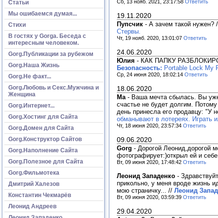
Сб, 13 нояб. 2021, 23:17:58
Ответить
Статьи
Мы ошибаемся думая...
19.11.2020
Пупсчик
-
А зачем такой нужен?
Стихи
Стервы.
В гостях у Gorga. Беседа с
Чт, 19 нояб. 2020, 13:01:07
Ответить
интересным человеком.
24.06.2020
Gorg.Публикации за рубежом
Юлия
-
КАК ПАПКУ РАЗБЛОКИР
Gorg.Наша Жизнь
Безопасность:
Portable Lock My 
Ср, 24 июня 2020, 18:02:14
Ответить
Gorg.Не факт...
Gorg.Любовь и Секс.Мужчина и
18.06.2020
Женщина
Ма
-
Ваша мечта сбылась. Вы уже 
счастье не будет долгим. Потому
Gorg.Интернет...
день принесла его продавцу: "У н
Gorg.Хостинг для Сайта
обманывают в лотереях. Играть и
Чт, 18 июня 2020, 23:57:34
Ответить
Gorg.Домен для Сайта
09.06.2020
Gorg.Конструктор Сайтов
Gorg
-
Дорогой Леонид,дорогой м
Gorg.Наполнение Сайта
фотографирует:)открыл ей и себе
Gorg.Полезное для Сайта
Вт, 09 июня 2020, 17:48:42
Ответить
Gorg.Фильмотека
Леонид Западенко
-
Здравствуйт
прикольно, у меня вроде жизнь и
Дмитрий Халезов
мою страничку...
//
Леонид Запад
Константин Чекмарёв
Вт, 09 июня 2020, 03:59:39
Ответить
Леонид Андреев
29.04.2020
Леонид Западенко