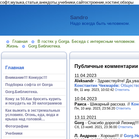
софт,музыка,статьи,анекдоты,учебники,сайтостроение,хостинг,обзоры
Sandro
Надо всегда быть человеком.
Главная
В гостях у Gorga. Беседа с интересным человеком.
Жизнь
Gorg.Библиотека.
Публичные комментарии
Главная
11.04.2023
Внимание!!! Конкурс!!!
Aleksandr
-
Здравствуйте! Да,ув
Подборка софта от Gorga
Константин Чекмарёв:
Общество 
Вт, 11 апр. 2023, 10:02:42
Ответить
Gorg.Библиотека.
10.04.2023
Кому за 50.Как бросить курить
и похудеть на 30 килограммов
Раиса
-
Шикарный рассказ.
//
Кон
Пн, 10 апр. 2023, 23:56:20
Ответить
Как выжить в экстремальных
условиях. Огонь, еда, вода и
13.11.2021
крыша над головой…
Gorg
-
Спасибо дорогой Леонид!!
Фотографии
Сб, 13 нояб. 2021, 23:36:00
Ответить
Учебники
Л. Андреев
-
Хорошо!!!
//
Gorg.Не