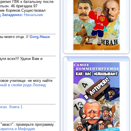
икрепил ГВК к батальону после
льон. 46 бригадеа 97
вник Коряков.Существовал
 Западенко:
Начальник
мы моего отца.
//
Gorg.Наша
ля всех!!! Удачи Вам и
овое училище. не могу найти
ный в своём роде.Леонид
гах. Книга 1
"аваст". проверьте программу.
Кирилла и Мефодия