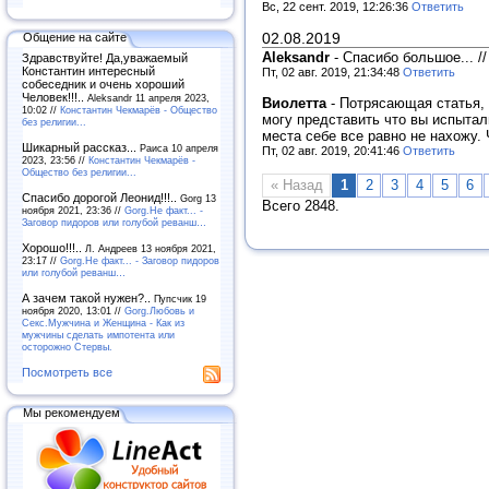
Вс, 22 сент. 2019, 12:26:36
Ответить
02.08.2019
Общение на сайте
Aleksandr
-
Спасибо большое...
/
Здравствуйте! Да,уважаемый
Константин интересный
Пт, 02 авг. 2019, 21:34:48
Ответить
собеседник и очень хороший
Человек!!!..
Aleksandr 11 апреля 2023,
Виолетта
-
Потрясающая статья, р
10:02 //
Константин Чекмарёв - Общество
могу представить что вы испытали
без религии...
места себе все равно не нахожу. 
Шикарный рассказ...
Раиса 10 апреля
Пт, 02 авг. 2019, 20:41:46
Ответить
2023, 23:56 //
Константин Чекмарёв -
Общество без религии...
« Назад
1
2
3
4
5
6
Спасибо дорогой Леонид!!!..
Gorg 13
Всего 2848.
ноября 2021, 23:36 //
Gorg.Не факт... -
Заговор пидоров или голубой реванш…
Хорошо!!!..
Л. Андреев 13 ноября 2021,
23:17 //
Gorg.Не факт... - Заговор пидоров
или голубой реванш…
А зачем такой нужен?..
Пупсчик 19
ноября 2020, 13:01 //
Gorg.Любовь и
Секс.Мужчина и Женщина - Как из
мужчины сделать импотента или
осторожно Стервы.
Посмотреть все
Мы рекомендуем