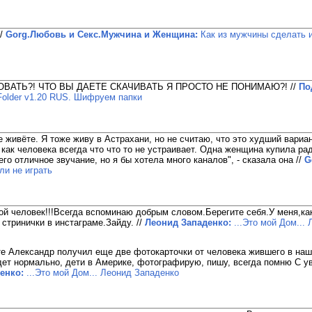
//
Gorg.Любовь и Секс.Мужчина и Женщина:
Как из мужчины сделать 
ОВАТЬ?! ЧТО ВЫ ДАЕТЕ СКАЧИВАТЬ Я ПРОСТО НЕ ПОНИМАЮ?!
//
По
Folder v1.20 RUS. Шифруем папки
живёте. Я тоже живу в Астрахани, но не считаю, что это худший вариан
 как человека всегда что что то не устраивает. Одна женщина купила р
его отличное звучание, но я бы хотела много каналов", - сказала она
//
G
ли не играть
ой человек!!!Всегда вспоминаю добрым словом.Берегите себя.У меня,ка
 стринички в инстаграме.Зайду.
//
Леонид Западенко:
...Это мой Дом...
е Александр получил еще две фотокарточки от человека жившего в на
дет нормально, дети в Америке, фотографирую, пишу, всегда помню С у
енко:
...Это мой Дом... Леонид Западенко