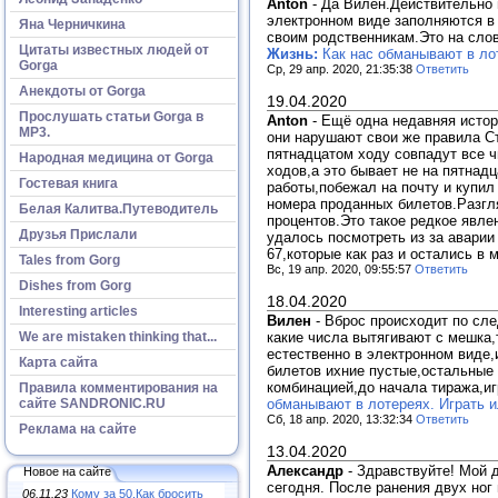
Anton
-
Да Вилен.Действительно в
электронном виде заполняются в
Яна Черничкина
своим родственникам.Это на слов
Цитаты известных людей от
Жизнь:
Как нас обманывают в лот
Gorga
Ср, 29 апр. 2020, 21:35:38
Ответить
Анекдоты от Gorga
19.04.2020
Прослушать статьи Gorga в
Anton
-
Ещё одна недавняя истор
МР3.
они нарушают свои же правила Ст
пятнадцатом ходу совпадут все ч
Народная медицина от Gorga
ходов,а это бывает не на пятнад
Гостевая книга
работы,побежал на почту и купил
номера проданных билетов.Разгл
Белая Калитва.Путеводитель
процентов.Это такое редкое явле
Друзья Прислали
удалось посмотреть из за аварии
67,которые как раз и остались в
Tales from Gorg
Вс, 19 апр. 2020, 09:55:57
Ответить
Dishes from Gorg
18.04.2020
Interesting articles
Вилен
-
Вброс происходит по сле
какие числа вытягивают с мешка
We are mistaken thinking that...
естественно в электронном виде,
Карта сайта
билетов ихние пустые,остальные 
комбинацией,до начала тиража,и
Правила комментирования на
обманывают в лотереях. Играть и
сайте SANDRONIC.RU
Сб, 18 апр. 2020, 13:32:34
Ответить
Реклама на сайте
13.04.2020
Александр
-
Здравствуйте! Мой 
Новое на сайте
сегодня. После ранения двух ног 
06.11.23
Кому за 50.Как бросить