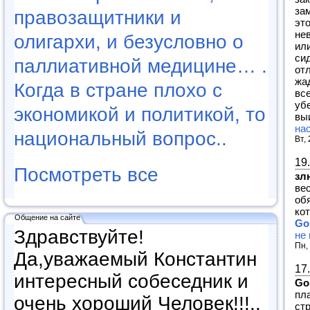
за
правозащитники и
эт
не
олигархи, и безусловно о
ил
си
паллиативной медицине… .
от
жа
Когда в стране плохо с
все
уб
экономикой и политикой, то
вы
на
национальный вопрос..
Вт,
19
Посмотреть все
зл
ве
обя
ко
Общение на сайте
Go
Здравствуйте!
не 
Пн,
Да,уважаемый Константин
17
интересный собеседник и
Go
пл
очень хороший Человек!!!..
ст