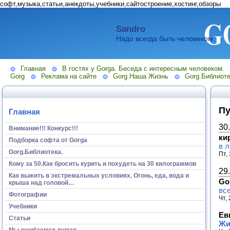
софт,музыка,статьи,анекдоты,учебники,сайтостроение,хостинг,обзоры
Sandro
Надо всегда быть человеком.
Главная
В гостях у Gorga. Беседа с интересным человеком.
Gorg
Реклама на сайте
Gorg.Наша Жизнь
Gorg.Библиоте
Пу
Главная
30
Внимание!!! Конкурс!!!
ки
Подборка софта от Gorga
в л
Gorg.Библиотека.
Пт,
Кому за 50.Как бросить курить и похудеть на 30 килограммов
29
Как выжить в экстремальных условиях. Огонь, еда, вода и
Go
крыша над головой…
вс
Фотографии
Чт,
Учебники
Ев
Статьи
Жи
Мы ошибаемся думая...