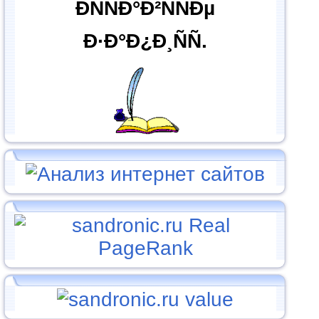
ÐÑÑÐ°Ð²ÑÑÐµ
Ð·Ð°Ð¿Ð¸ÑÑ.