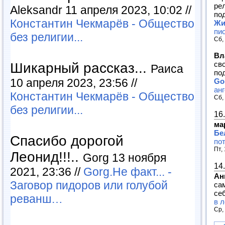
ре
Aleksandr 11 апреля 2023, 10:02 //
под
Константин Чекмарёв - Общество
Жи
пи
без религии...
Сб,
Вл
св
Шикарный рассказ...
Раиса
по
10 апреля 2023, 23:56 //
Go
ан
Константин Чекмарёв - Общество
Сб,
без религии...
16
ма
Бе
Спасибо дорогой
по
Пт,
Леонид!!!..
Gorg 13 ноября
14
2021, 23:36 //
Gorg.Не факт... -
Ан
Заговор пидоров или голубой
са
себ
реванш…
в л
Ср,