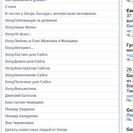
Чт,
Стихи
Ев
В гостях у Gorga. Беседа с интересным человеком.
37
вы
Gorg.Публикации за рубежом
Go
Gorg.Наша Жизнь
не 
Gorg.Не факт...
Чт,
Gorg.Любовь и Секс.Мужчина и Женщина
Гу
Gorg.Интернет...
ме
по
Gorg.Хостинг для Сайта
Чт,
Gorg.Домен для Сайта
Gorg.Конструктор Сайтов
26
Go
Gorg.Наполнение Сайта
из
Gorg.Полезное для Сайта
Ва
Gorg.Фильмотека
Так
на
Дмитрий Халезов
Пн,
Константин Чекмарёв
Леонид Андреев
Go
Ле
Леонид Западенко
Пн,
Яна Черничкина
Go
Цитаты известных людей от Gorga