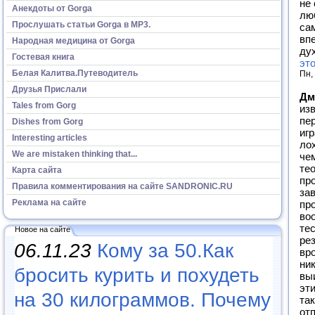
не
Анекдоты от Gorga
лю
Прослушать статьи Gorga в МР3.
са
вп
Народная медицина от Gorga
ду
Гостевая книга
эт
Белая Калитва.Путеводитель
Пн,
Друзья Прислали
Дм
Tales from Gorg
из
пер
Dishes from Gorg
игр
Interesting articles
ло
We are mistaken thinking that...
че
тео
Карта сайта
пр
Правила комментирования на сайте SANDRONIC.RU
зав
Реклама на сайте
пр
во
те
Новое на сайте
ре
06.11.23
Кому за 50.Как
вр
ни
бросить курить и похудеть
вы
эт
на 30 килограммов. Почему
та
от