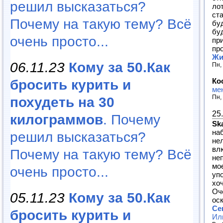
решил высказаться?
ло
ст
Почему на такую тему? Всё
бу
бу
очень просто...
при
пр
Жи
06.11.23
Кому за 50.Как
Пн,
Ко
бросить курить и
ме
Пн,
похудеть на 30
25
килограммов
. Почему
Ska
на
решил высказаться?
не
вл
Почему на такую тему? Всё
неп
мое
очень просто...
упо
хоч
Оче
05.11.23
Кому за 50.Как
оск
Се
бросить курить и
Ил