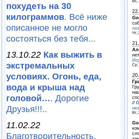
Вс,
похудеть на 30
22
килограммов
. Всё ниже
Go
со
описанное не могло
лот
Чт,
состояться без тебя...
21
Ал
13.10.22
Как выжить в
не
Игр
экстремальных
Ср,
условиях. Огонь, еда,
20
Гр
вода и крыша над
Гр
на
головой…
. Дорогие
спо
//
G
Друзья!!!..
не
Вт,
Go
11.02.22
ко
сл
Благотворительность,
за