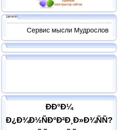
Цитата
Сервис мысли Мудрослов
ÐÐ°Ð¼
Ð¿Ð¾Ð½ÑÐ°Ð²Ð¸Ð»Ð¾ÑÑ?