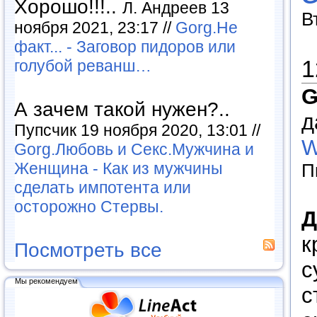
Хорошо!!!..
Л. Андреев 13
В
ноября 2021, 23:17 //
Gorg.Не
факт... - Заговор пидоров или
1
голубой реванш…
G
А зачем такой нужен?..
д
Пупсчик 19 ноября 2020, 13:01 //
W
Gorg.Любовь и Секс.Мужчина и
Женщина - Как из мужчины
П
сделать импотента или
осторожно Стервы.
Д
к
Посмотреть все
с
Мы рекомендуем
с