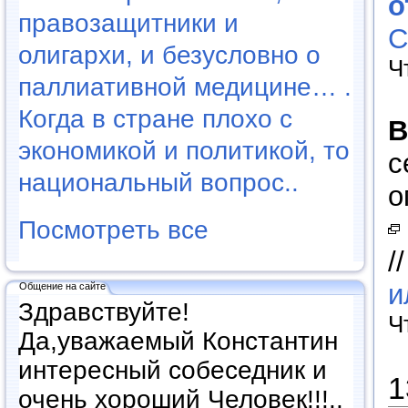
о
правозащитники и
C
олигархи, и безусловно о
Ч
паллиативной медицине… .
Когда в стране плохо с
В
экономикой и политикой, то
с
национальный вопрос..
о
Посмотреть все
/
и
Общение на сайте
Здравствуйте!
Ч
Да,уважаемый Константин
интересный собеседник и
1
очень хороший Человек!!!..