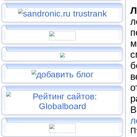
л
п
м
с
б
в
о
р
В
л
П