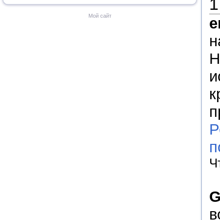
1
Мой сайт
e
н
Н
и
к
п
Р
п
Ч
G
в