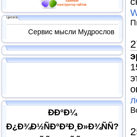
с
W
Цитата
П
Сервис мысли Мудрослов
2
э
1
э
о
л
В
ÐÐ°Ð¼
Ð¿Ð¾Ð½ÑÐ°Ð²Ð¸Ð»Ð¾ÑÑ?
2