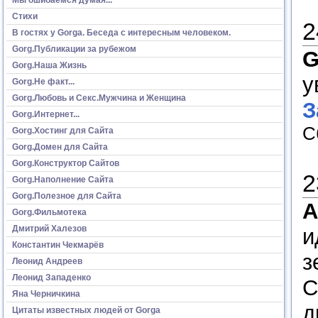
Стихи
2
В гостях у Gorga. Беседа с интересным человеком.
Gorg.Публикации за рубежом
G
Gorg.Наша Жизнь
у
Gorg.Не факт...
Gorg.Любовь и Секс.Мужчина и Женщина
З
Gorg.Интернет...
С
Gorg.Хостинг для Сайта
Gorg.Домен для Сайта
Gorg.Конструктор Сайтов
2
Gorg.Наполнение Сайта
Gorg.Полезное для Сайта
А
Gorg.Фильмотека
Дмитрий Халезов
и
Константин Чекмарёв
з
Леонид Андреев
Леонид Западенко
С
Яна Черничкина
д
Цитаты известных людей от Gorga