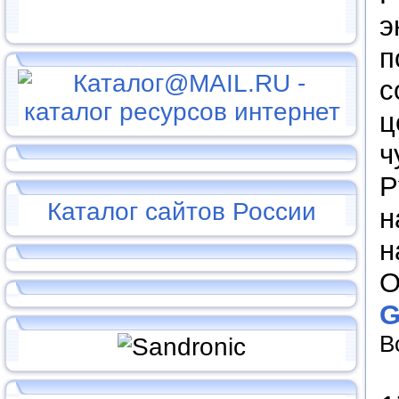
э
п
с
ц
ч
Р
Каталог сайтов России
н
н
О
G
В