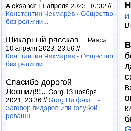
Н
Aleksandr 11 апреля 2023, 10:02 //
Константин Чекмарёв - Общество
и
без религии...
В
Шикарный рассказ...
Раиса
В
10 апреля 2023, 23:56 //
б
Константин Чекмарёв - Общество
без религии...
д
с
Спасибо дорогой
в
Леонид!!!..
Gorg 13 ноября
о
2021, 23:36 //
Gorg.Не факт... -
к
Заговор пидоров или голубой
реванш…
б
G