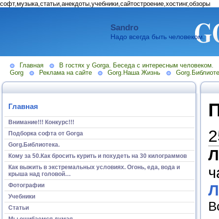
софт,музыка,статьи,анекдоты,учебники,сайтостроение,хостинг,обзоры
Sandro
Надо всегда быть человеком.
Главная
В гостях у Gorga. Беседа с интересным человеком.
Gorg
Реклама на сайте
Gorg.Наша Жизнь
Gorg.Библиоте
Главная
Внимание!!! Конкурс!!!
2
Подборка софта от Gorga
Gorg.Библиотека.
Л
Кому за 50.Как бросить курить и похудеть на 30 килограммов
Как выжить в экстремальных условиях. Огонь, еда, вода и
ч
крыша над головой…
Л
Фотографии
Учебники
В
Статьи
Мы ошибаемся думая...