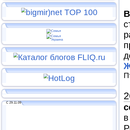
В
с
р
п
д
Ж
П
2
С 29.11.09
с
в
Р