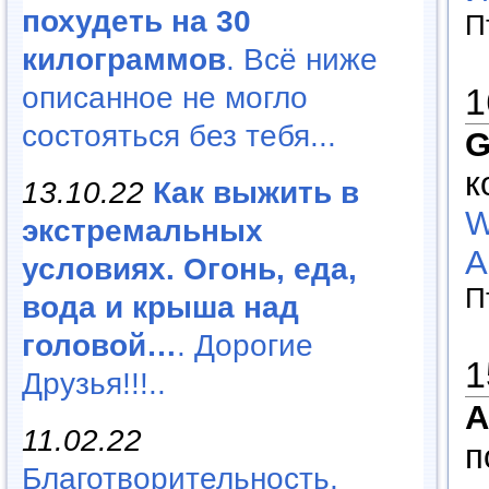
похудеть на 30
П
килограммов
. Всё ниже
1
описанное не могло
состояться без тебя...
G
к
13.10.22
Как выжить в
W
экстремальных
А
условиях. Огонь, еда,
П
вода и крыша над
головой…
. Дорогие
1
Друзья!!!..
A
11.02.22
п
Благотворительность,