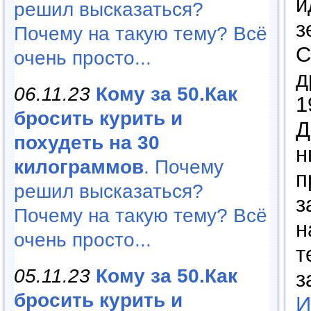
и
решил высказаться?
з
Почему на такую тему? Всё
С
очень просто...
д
06.11.23
Кому за 50.Как
1
бросить курить и
Д
похудеть на 30
н
килограммов
. Почему
п
решил высказаться?
з
Почему на такую тему? Всё
н
очень просто...
т
05.11.23
Кому за 50.Как
з
бросить курить и
И