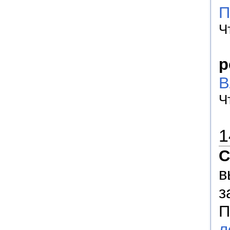
П
Ч
р
В
Ч
1
С
в
з
П
л