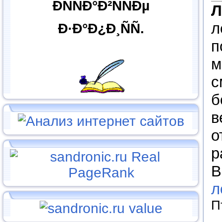
ÐÑÑÐ°Ð²ÑÑÐµ
л
Ð·Ð°Ð¿Ð¸ÑÑ.
п
м
с
б
в
о
р
В
л
П