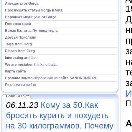
Анекдоты от Gorga
1
Прослушать статьи Gorga в МР3.
Д
Народная медицина от Gorga
Гостевая книга
н
Белая Калитва.Путеводитель
п
Друзья Прислали
Tales from Gorg
з
Dishes from Gorg
Interesting articles
н
We are mistaken thinking that...
т
Карта сайта
Правила комментирования на сайте SANDRONIC.RU
з
Реклама на сайте
И
Новое на сайте
П
06.11.23
Кому за 50.Как
бросить курить и похудеть
А
на 30 килограммов. Почему