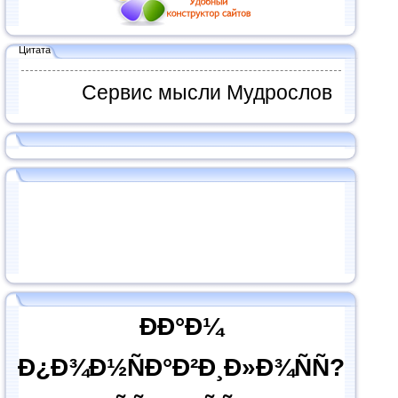
Цитата
Сервис мысли Мудрослов
ÐÐ°Ð¼
Ð¿Ð¾Ð½ÑÐ°Ð²Ð¸Ð»Ð¾ÑÑ?