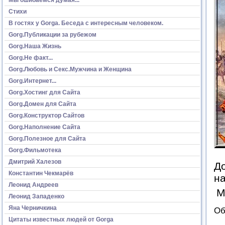
Стихи
В гостях у Gorga. Беседа с интересным человеком.
Gorg.Публикации за рубежом
Gorg.Наша Жизнь
Gorg.Не факт...
Gorg.Любовь и Секс.Мужчина и Женщина
Gorg.Интернет...
Gorg.Хостинг для Сайта
Gorg.Домен для Сайта
Gorg.Конструктор Сайтов
Gorg.Наполнение Сайта
Gorg.Полезное для Сайта
Gorg.Фильмотека
Дмитрий Халезов
До
Константин Чекмарёв
на
Леонид Андреев
М
Леонид Западенко
Яна Черничкина
Об
Цитаты известных людей от Gorga