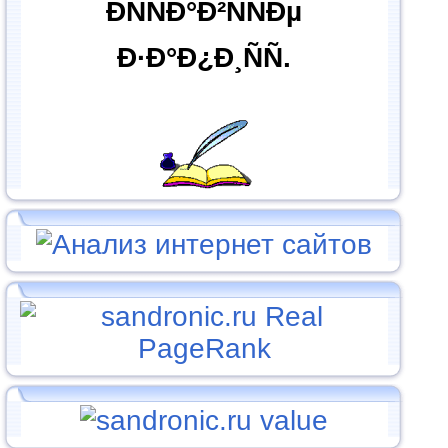
ÐÑÑÐ°Ð²ÑÑÐµ
Ð·Ð°Ð¿Ð¸ÑÑ.