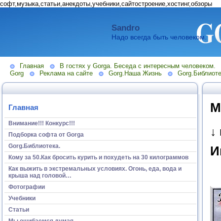
софт,музыка,статьи,анекдоты,учебники,сайтостроение,хостинг,обзоры
Sandro
Надо всегда быть человеком.
Главная
В гостях у Gorga. Беседа с интересным человеком.
Gorg
Реклама на сайте
Gorg.Наша Жизнь
Gorg.Библиоте
М
Главная
Внимание!!! Конкурс!!!
↓
Подборка софта от Gorga
Gorg.Библиотека.
И
Кому за 50.Как бросить курить и похудеть на 30 килограммов
Как выжить в экстремальных условиях. Огонь, еда, вода и
крыша над головой…
Фотографии
Учебники
Статьи
Мы ошибаемся думая...