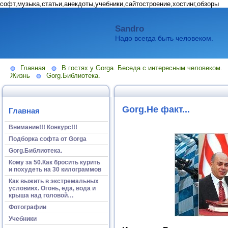
софт,музыка,статьи,анекдоты,учебники,сайтостроение,хостинг,обзоры
Sandro
Надо всегда быть человеком.
Главная
В гостях у Gorga. Беседа с интересным человеком.
Жизнь
Gorg.Библиотека.
Gorg.Не факт...
Главная
Внимание!!! Конкурс!!!
Подборка софта от Gorga
Gorg.Библиотека.
Кому за 50.Как бросить курить
и похудеть на 30 килограммов
Как выжить в экстремальных
условиях. Огонь, еда, вода и
крыша над головой…
Фотографии
Учебники