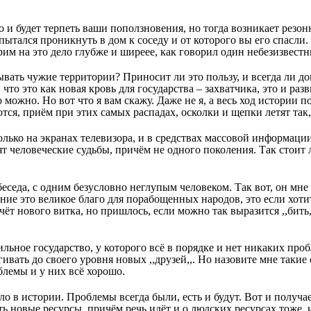
о и будет терпеть ваши поползновения, но тогда возникает резо
пытался проникнуть в дом к соседу и от которого вы его спасли
рим на это дело глубже и ширеее, как говорил один небезизвест
ывать чужие территории? Приносит ли это пользу, и всегда ли до
 что это как новая кровь для государства – захватчика, это и ра
можно. Но вот что я вам скажу. Даже не я, а весь ход истории п
тся, приём при этих самых распадах, осколки и щепки летят так,
олько на экранах телевизора, и в средствах массовой информаци
ят человеческие судьбы, причём не одного поколения. Так стоит 
беседа, с одним безусловно неглупым человеком. Так вот, он мне 
ние это великое благо для порабощенных народов, это если хоти
чёт нового витка, но пришлось, если можно так выразится ,,бить,
сильное государство, у которого всё в порядке и нет никаких про
ивать до своего уровня новых ,,друзей,,. Но назовите мне такие
блемы и у них всё хорошо.
ло в истории. Проблемы всегда были, есть и будут. Вот и получа
ть новые ресурсы, причём речь идёт и о людских ресурсах тоже, 