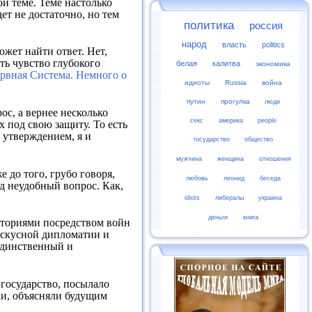
ой теме. Теме настолько
ет не достаточно, но тем
политика
россия
народ
власть
politics
ожет найти ответ. Нет,
ть чувство глубокого
белая
калитва
экономика
ервная Система. Немного о
идиоты
Russia
война
путин
прогулка
люди
ос, а вернее несколько
секс
америка
people
х под свою защиту. То есть
 утверждением, я и
государство
общество
мужчина
женщина
отношения
е до того, грубо говоря,
любовь
леонид
беседа
яд неудобный вопрос. Как,
idiots
либералы
украина
деньги
книга
иториями посредством войн
 искусной дипломатии и
 единственный и
 государство, посылало
еки, объясняли будущим