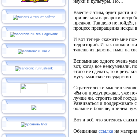
науки и культуры. Но…
Вместе с этим, будет расти и
пришельцы варварски истребл
предков. Так дело не пойдёт,
процесс превращения искры в
И вот теперь скажите мне пож
территорий. И так плохо и эт
тянешь из царства тьмы на св
Вспоминаю одного очень умно
вот, когда все недоумевали, п
этого не сделать, то в резуль
мусульманское государство.
Стратегически мыслил человек
чём он предупреждал, уже поч
лучше ли, строить своё госуд
Развиваться и поддерживать с
больше и больше, причём чу
Вот и всё, что хотелось сказат
Обещанная
ссылка
на материа