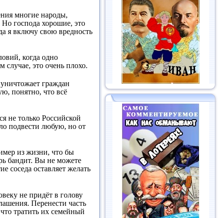
ления многие народы,
. Но господа хорошие, это
гда я включу свою вредность
ловий, когда одно
м случае, это очень плохо.
о уничтожает граждан
ую, понятно, что всё
ся не только Российской
ло подвести любую, но от
имер из жизни, что бы
рь бандит. Вы не можете
тие соседа оставляет желать
овеку не придёт в голову
глашения. Перенести часть
 что тратить их семейный