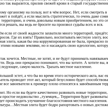
жно так выразится, прилив свежей крови в старый государственн
ому организму на пользу, вот в чём вопрос. Нет, если смотреть 
ожет и пойдёт, а если мыслить стратегически, то очень даже сом
 территорию, и очень довольны новым приобретением, но это се
ся решать, вы ведь не бросите на произвол судьбы всех и вся.
ём если от своей жадности захватили много территорий, придё
росов. Где их взять? Правильно, воспитывать местную элиту, во
тная элита, какая бы она коррумпированная не была, прекрасно 
ь этими новыми землями, но и насаждать свою идеологию, кото
 так хочется. Местные, не хотят, и не будут принимать навязыва
и. Ведь они прекрасно понимают, что вы хотите. А хотите вы, в
следующее, самую малость. Трахать местное население.
большой эстет, а что бы во время этого исторического акта, вас е
ватель проводит этот акт, который безусловно будет способствов
не все завоеватели к примеру плохо относятся к завоёванным те
орит. Но если вы будете качественно развивать новые территории,
м простое недовольство ,,туземцев,,. Территория будет развиватьс
ет происходить улучшение благосостояния местного населения.
ультура…Местная элита будет бодро рапортовать о новых достиж