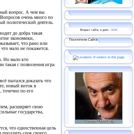
нный вопрос. А чем вы
. Вопросов очень много по
ный политический деятель.
Возраст сайта, в днях -
6234
водит до добра такая
звитие экономики,
Посетители Сайта
оказывает, что рано или
 что мало не покажется.
и. Но мало кто
ли такая с позволения игра
всё пытался доказать что
те, новый виток в
, точечно по его
блем, расширяет свою
 сильные государства,
ется, что единственная цель
и продлить срок своего