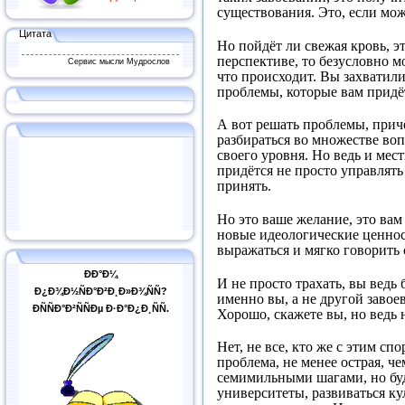
существования. Это, если мо
Цитата
Но пойдёт ли свежая кровь, эт
перспективе, то безусловно м
Сервис мысли Мудрослов
что происходит. Вы захватили
проблемы, которые вам придёт
А вот решать проблемы, прич
разбираться во множестве воп
своего уровня. Но ведь и мес
придётся не просто управлят
принять.
Но это ваше желание, это вам
новые идеологические ценност
выражаться и мягко говорить 
ÐÐ°Ð¼
И не просто трахать, вы ведь 
Ð¿Ð¾Ð½ÑÐ°Ð²Ð¸Ð»Ð¾ÑÑ?
именно вы, а не другой завое
ÐÑÑÐ°Ð²ÑÑÐµ Ð·Ð°Ð¿Ð¸ÑÑ.
Хорошо, скажете вы, но ведь 
Нет, не все, кто же с этим сп
проблема, не менее острая, че
семимильными шагами, но буд
университеты, развиваться к