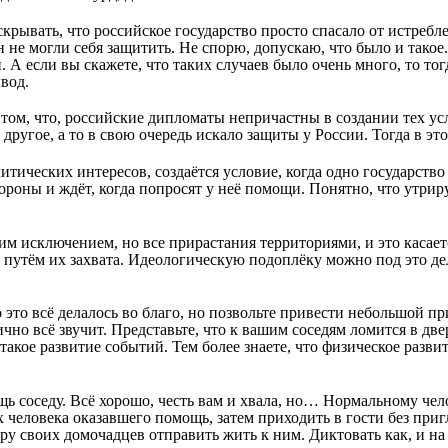
 скрывать, что российское государство просто спасало от истреб
 не могли себя защитить. Не спорю, допускаю, что было и такое
 А если вы скажете, что таких случаев было очень много, то то
вод.
в том, что, российские дипломаты непричастны в создании тех ус
другое, а то в свою очередь искало защиты у России. Тогда в это
литических интересов, создаётся условие, когда одно государств
тороны и ждёт, когда попросят у неё помощи. Понятно, что утрир
ким исключением, но все прирастания территориями, и это касает
 путём их захвата. Идеологическую подоплёку можно под это де
 это всё делалось во благо, но позвольте привести небольшой пр
чно всё звучит. Представьте, что к вашим соседям ломится в две
такое развитие событий. Тем более знаете, что физическое разви
ь соседу. Всё хорошо, честь вам и хвала, но… Нормальному чел
х человека оказавшего помощь, затем приходить в гости без при
ару своих домочадцев отправить жить к ним. Диктовать как, и на