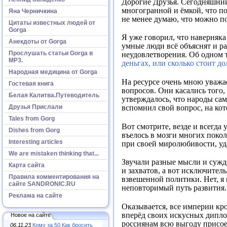
Дорогие Друзья. Сегодняшний 
многогранной и ёмкой, что по
Яна Черничкина
не менее думаю, что можно п
Цитаты известных людей от
Gorga
Я уже говорил, что наверняка 
Анекдоты от Gorga
умные люди всё объяснят и ра
Прослушать статьи Gorga в
неудовлетворения. Об одном 
МР3.
деньгах, или сколько стоит д
Народная медицина от Gorga
На ресурсе очень мною уважае
Гостевая книга
вопросов. Они касались того,
Белая Калитва.Путеводитель
утверждалось, что народы сам
Друзья Прислали
вспомнил свой вопрос, на кот
Tales from Gorg
Вот смотрите, везде и всегда 
Dishes from Gorg
въелось в мозги многих покол
Interesting articles
при своей миролюбивости, у
We are mistaken thinking that...
Звучали разные мысли и сужд
Карта сайта
и захватов, а вот исключите
Правила комментирования на
взвешенной политики. Нет, я 
сайте SANDRONIC.RU
неповторимый путь развития. 
Реклама на сайте
Оказывается, все империи кро
вперёд своих искусных диплом
Новое на сайте
россиянам всю выгоду присоед
06.11.23
Кому за 50.Как бросить