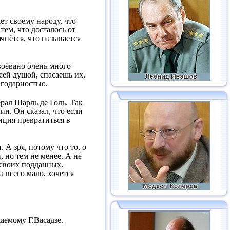
ет своему народу, что
ем, что досталось от
чнётся, что называется
воёвано очень много
всей душой, спасаешь их,
агодарностью.
рал Шарль де Голь. Так
ин. Он сказал, что если
анция превратиться в
 А зря, потому что то, о
 но тем не менее. А не
о своих подданных.
 всего мало, хочется
аемому Г.Васадзе.