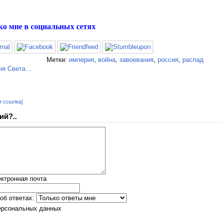
ко мне в социальных сетях
Метки:
империя
,
война
,
завоевания
,
россия
,
распад
я ссылка]
ий?..
ктронная почта
об ответах:
ерсональных данных