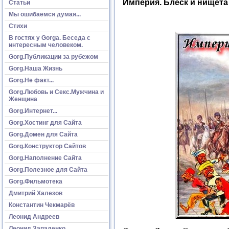
Империя. Блеск и нищет
Статьи
Мы ошибаемся думая...
Стихи
В гостях у Gorga. Беседа с
интересным человеком.
Gorg.Публикации за рубежом
Gorg.Наша Жизнь
Gorg.Не факт...
Gorg.Любовь и Секс.Мужчина и
Женщина
Gorg.Интернет...
Gorg.Хостинг для Сайта
Gorg.Домен для Сайта
Gorg.Конструктор Сайтов
Gorg.Наполнение Сайта
Gorg.Полезное для Сайта
Gorg.Фильмотека
Дмитрий Халезов
Константин Чекмарёв
Леонид Андреев
Леонид Западенко