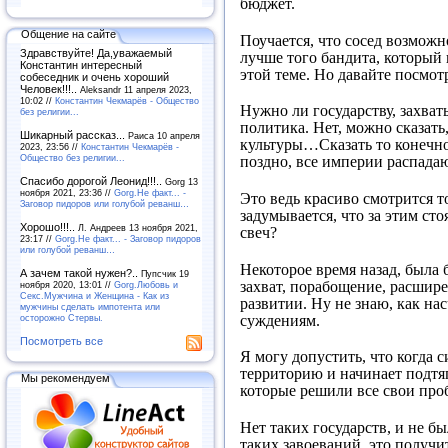
бюджет.
Общение на сайте
Поучается, что сосед возможн
Здравствуйте! Да,уважаемый
лучше того бандита, который 
Константин интересный
этой теме. Но давайте посмот
собеседник и очень хороший
Человек!!!..
Aleksandr 11 апреля 2023,
10:02 //
Константин Чекмарёв - Общество
Нужно ли государству, захват
без религии...
политика. Нет, можно сказать,
Шикарный рассказ...
Раиса 10 апреля
культуры…Сказать то конечно 
2023, 23:56 //
Константин Чекмарёв -
Общество без религии...
поздно, все империи распадаю
Спасибо дорогой Леонид!!!..
Gorg 13
ноября 2021, 23:36 //
Gorg.Не факт... -
Это ведь красиво смотрится т
Заговор пидоров или голубой реванш…
задумывается, что за этим сто
Хорошо!!!..
Л. Андреев 13 ноября 2021,
свеч?
23:17 //
Gorg.Не факт... - Заговор пидоров
или голубой реванш…
Некоторое время назад, была 
А зачем такой нужен?..
Пупсчик 19
захват, порабощение, расшире
ноября 2020, 13:01 //
Gorg.Любовь и
Секс.Мужчина и Женщина - Как из
развитии. Ну не знаю, как нас
мужчины сделать импотента или
суждениям.
осторожно Стервы.
Посмотреть все
Я могу допустить, что когда 
территорию и начинает подтяг
Мы рекомендуем
которые решили все свои про
Нет таких государств, и не бы
таких завоеваний, это получи