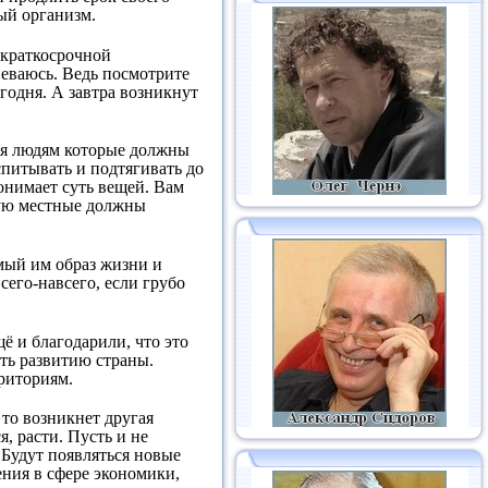
ый организм.
в краткосрочной
неваюсь. Ведь посмотрите
годня. А завтра возникнут
тся людям которые должны
спитывать и подтягивать до
понимает суть вещей. Вам
рую местные должны
емый им образ жизни и
сего-навсего, если грубо
щё и благодарили, что это
ать развитию страны.
рриториям.
 то возникнет другая
я, расти. Пусть и не
 Будут появляться новые
ения в сфере экономики,