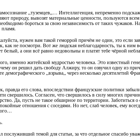
 самосознание ,,туземцев,,… Интеллигенция, непременно подскаж
яют природу, вывозят материальные ценности, пользуются всем т
 необходимо бороться за свою независимость от таких чужаков. На
 пламя.
алуйста, нужен вам такой геморрой причём не один, это если за
ак, как не посмотри. Вот же людская неблагодарность, ты к ним 
ет белый, а они всё равно недовольны и платят тебе чёрной небл
го, именно житейской мудростью человека. Это известный гене
очему он решил дать свободу Алжиру, то он озвучил одну из прич
тате демографического ,,взрыва,, через несколько десятилетий Фр
, правда его слова, впоследствии французские политики забыли.
ти свершилось. Согласен, что свершилось в силу многих причин,
арство. Да, пусть не такое обширное по территории. Заботиться 
покойные отношения с соседями. Но нет, слаб человек, ему всегда
жого…
ь.
л послуживший темой для статьи, за что отдельное спасибо уваж