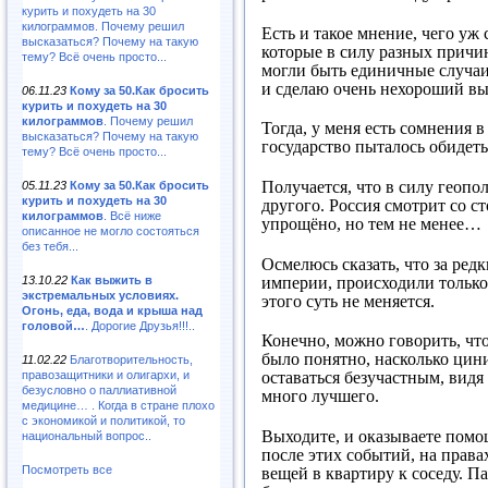
курить и похудеть на 30
килограммов. Почему решил
Есть и такое мнение, чего уж
высказаться? Почему на такую
которые в силу разных причин
тему? Всё очень просто...
могли быть единичные случаи.
и сделаю очень нехороший вы
06.11.23
Кому за 50.Как бросить
курить и похудеть на 30
килограммов
. Почему решил
Тогда, у меня есть сомнения 
высказаться? Почему на такую
государство пыталось обидеть 
тему? Всё очень просто...
Получается, что в силу геопо
05.11.23
Кому за 50.Как бросить
курить и похудеть на 30
другого. Россия смотрит со с
килограммов
. Всё ниже
упрощёно, но тем не менее…
описанное не могло состояться
без тебя...
Осмелюсь сказать, что за ред
империи, происходили только
13.10.22
Как выжить в
экстремальных условиях.
этого суть не меняется.
Огонь, еда, вода и крыша над
головой…
. Дорогие Друзья!!!..
Конечно, можно говорить, что
было понятно, насколько цини
11.02.22
Благотворительность,
правозащитники и олигархи, и
оставаться безучастным, видя 
безусловно о паллиативной
много лучшего.
медицине… . Когда в стране плохо
с экономикой и политикой, то
Выходите, и оказываете помощ
национальный вопрос..
после этих событий, на права
Посмотреть все
вещей в квартиру к соседу. П