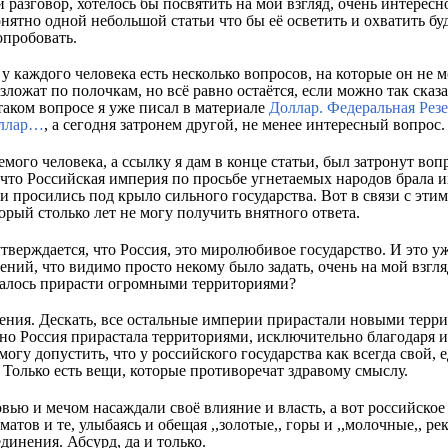
разговор, хотелось бы посвятить на мой взгляд, очень интересн
нятно одной небольшой статьи что бы её осветить и охватить буд
опробовать.
у каждого человека есть несколько вопросов, на которые он не м
зложат по полочкам, но всё равно остаётся, если можно так сказа
таком вопросе я уже писал в материале
Доллар. Федеральная Рез
оллар…
, а сегодня затронем другой, не менее интересный вопрос.
мого человека, а ссылку я дам в конце статьи, был затронут вопр
 что Российская империя по просьбе угнетаемых народов брала и
и просились под крыло сильного государства. Вот в связи с этим
орый столько лет не могу получить внятного ответа.
утверждается, что Россия, это миролюбивое государство. И это уж
ений, что видимо просто некому было задать, очень на мой взгл
далось прирасти огромными территориями?
ения. Дескать, все остальные империи прирастали новыми терр
льно Россия прирастала территориями, исключительно благодаря
могу допустить, что у российского государства как всегда свой,
Только есть вещи, которые противоречат здравому смыслу.
вью и мечом насаждали своё влияние и власть, а вот российское
атов и те, улыбаясь и обещая ,,золотые,, горы и ,,молочные,, р
инения. Абсурд, да и только.