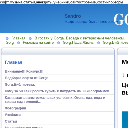
софт,музыка,статьи,анекдоты,учебники,сайтостроение,хостинг,обзоры
Sandro
Надо всегда быть человеком.
Главная
В гостях у Gorga. Беседа с интересным человеком.
Gorg
Реклама на сайте
Gorg.Наша Жизнь
Gorg.Библиоте
М
Главная
Внимание!!! Конкурс!!!
↓
Подборка софта от Gorga
Ц
Gorg.Библиотека.
в
Кому за 50.Как бросить курить и похудеть на 30 килограммов
Как выжить в экстремальных условиях. Огонь, еда, вода и
крыша над головой…
Фотографии
Учебники
Статьи
Мы ошибаемся думая...