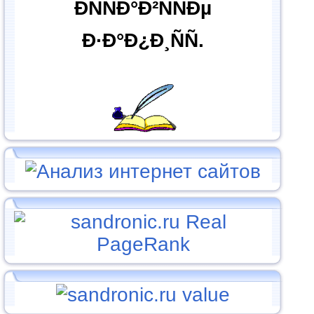
ÐÑÑÐ°Ð²ÑÑÐµ
Ð·Ð°Ð¿Ð¸ÑÑ.