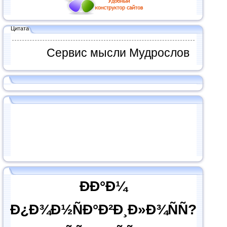
Цитата
Сервис мысли Мудрослов
ÐÐ°Ð¼
Ð¿Ð¾Ð½ÑÐ°Ð²Ð¸Ð»Ð¾ÑÑ?