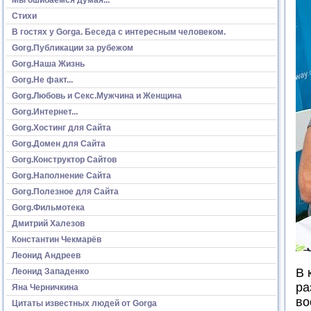
Стихи
В гостях у Gorga. Беседа с интересным человеком.
Gorg.Публикации за рубежом
Gorg.Наша Жизнь
Gorg.Не факт...
Gorg.Любовь и Секс.Мужчина и Женщина
Gorg.Интернет...
Gorg.Хостинг для Сайта
Gorg.Домен для Сайта
Gorg.Конструктор Сайтов
Gorg.Наполнение Сайта
Gorg.Полезное для Сайта
Gorg.Фильмотека
Дмитрий Халезов
Константин Чекмарёв
Леонид Андреев
В 
Леонид Западенко
ра
Яна Черничкина
во
Цитаты известных людей от Gorga