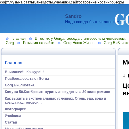
софт,музыка,статьи,анекдоты,учебники,сайтостроение,хостинг,обзоры
Sandro
Надо всегда быть человеком.
Главная
В гостях у Gorga. Беседа с интересным человеком.
Gorg
Реклама на сайте
Gorg.Наша Жизнь
Gorg.Библиоте
М
Главная
Внимание!!! Конкурс!!!
↓
Подборка софта от Gorga
Ц
Gorg.Библиотека.
в
Кому за 50.Как бросить курить и похудеть на 30 килограммов
Как выжить в экстремальных условиях. Огонь, еда, вода и
крыша над головой…
Фотографии
Учебники
Статьи
Мы ошибаемся думая...