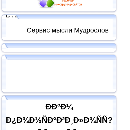
Цитата
Сервис мысли Мудрослов
ÐÐ°Ð¼
Ð¿Ð¾Ð½ÑÐ°Ð²Ð¸Ð»Ð¾ÑÑ?