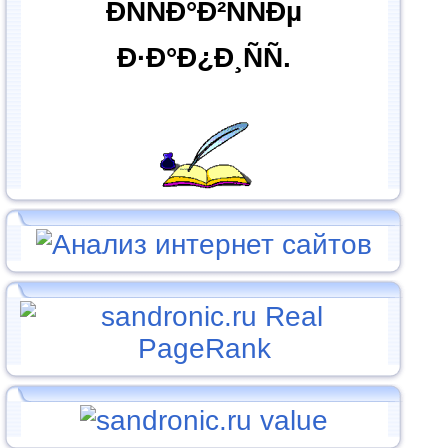
ÐÑÑÐ°Ð²ÑÑÐµ
Ð·Ð°Ð¿Ð¸ÑÑ.