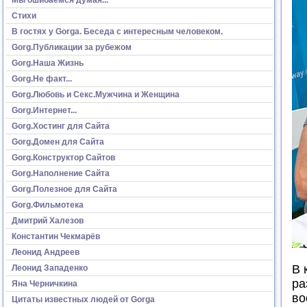
Стихи
В гостях у Gorga. Беседа с интересным человеком.
Gorg.Публикации за рубежом
Gorg.Наша Жизнь
Gorg.Не факт...
Gorg.Любовь и Секс.Мужчина и Женщина
Gorg.Интернет...
Gorg.Хостинг для Сайта
Gorg.Домен для Сайта
Gorg.Конструктор Сайтов
Gorg.Наполнение Сайта
Gorg.Полезное для Сайта
Gorg.Фильмотека
Дмитрий Халезов
Константин Чекмарёв
Леонид Андреев
В 
Леонид Западенко
ра
Яна Черничкина
во
Цитаты известных людей от Gorga