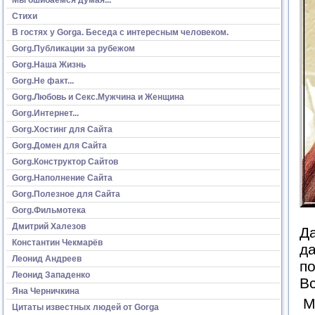
Стихи
В гостях у Gorga. Беседа с интересным человеком.
Gorg.Публикации за рубежом
Gorg.Наша Жизнь
Gorg.Не факт...
Gorg.Любовь и Секс.Мужчина и Женщина
Gorg.Интернет...
Gorg.Хостинг для Сайта
Gorg.Домен для Сайта
Gorg.Конструктор Сайтов
Gorg.Наполнение Сайта
Gorg.Полезное для Сайта
Gorg.Фильмотека
Дмитрий Халезов
Да
Константин Чекмарёв
да
Леонид Андреев
по
Леонид Западенко
Вс
Яна Черничкина
М
Цитаты известных людей от Gorga