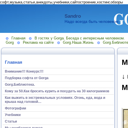
софт,музыка,статьи,анекдоты,учебники,сайтостроение,хостинг,обзоры
Sandro
Надо всегда быть человеком.
Главная
В гостях у Gorga. Беседа с интересным человеком.
Gorg
Реклама на сайте
Gorg.Наша Жизнь
Gorg.Библиоте
М
Главная
Внимание!!! Конкурс!!!
↓
Подборка софта от Gorga
Gorg.Библиотека.
М
Кому за 50.Как бросить курить и похудеть на 30 килограммов
Как выжить в экстремальных условиях. Огонь, еда, вода и
крыша над головой…
Фотографии
Учебники
Статьи
Мы ошибаемся думая...