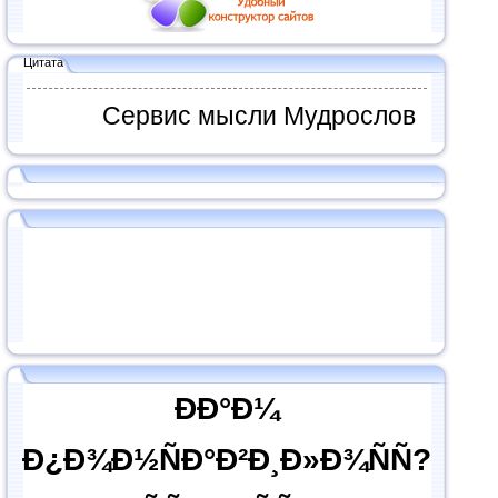
Цитата
Сервис мысли Мудрослов
ÐÐ°Ð¼
Ð¿Ð¾Ð½ÑÐ°Ð²Ð¸Ð»Ð¾ÑÑ?