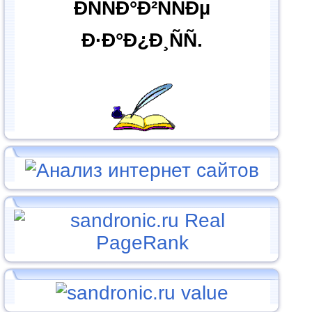
ÐÑÑÐ°Ð²ÑÑÐµ
Ð·Ð°Ð¿Ð¸ÑÑ.