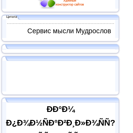
Цитата
Сервис мысли Мудрослов
ÐÐ°Ð¼
Ð¿Ð¾Ð½ÑÐ°Ð²Ð¸Ð»Ð¾ÑÑ?