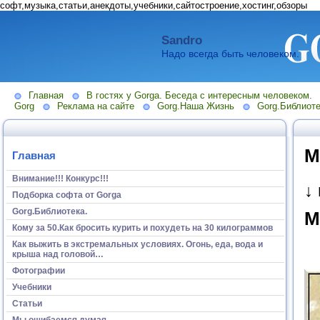
софт,музыка,статьи,анекдоты,учебники,сайтостроение,хостинг,обзоры
Sandro
Надо всегда быть человеком.
Главная
В гостях у Gorga. Беседа с интересным человеком.
Gorg
Реклама на сайте
Gorg.Наша Жизнь
Gorg.Библиоте
М
Главная
Внимание!!! Конкурс!!!
↓
Подборка софта от Gorga
Gorg.Библиотека.
М
Кому за 50.Как бросить курить и похудеть на 30 килограммов
Как выжить в экстремальных условиях. Огонь, еда, вода и
крыша над головой…
Фотографии
Учебники
Статьи
Мы ошибаемся думая...