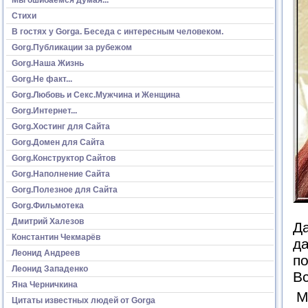
Стихи
В гостях у Gorga. Беседа с интересным человеком.
Gorg.Публикации за рубежом
Gorg.Наша Жизнь
Gorg.Не факт...
Gorg.Любовь и Секс.Мужчина и Женщина
Gorg.Интернет...
Gorg.Хостинг для Сайта
Gorg.Домен для Сайта
Gorg.Конструктор Сайтов
Gorg.Наполнение Сайта
Gorg.Полезное для Сайта
Gorg.Фильмотека
Дмитрий Халезов
Да
Константин Чекмарёв
да
Леонид Андреев
по
Леонид Западенко
Вс
Яна Черничкина
М
Цитаты известных людей от Gorga