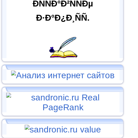
ÐÑÑÐ°Ð²ÑÑÐµ
Ð·Ð°Ð¿Ð¸ÑÑ.