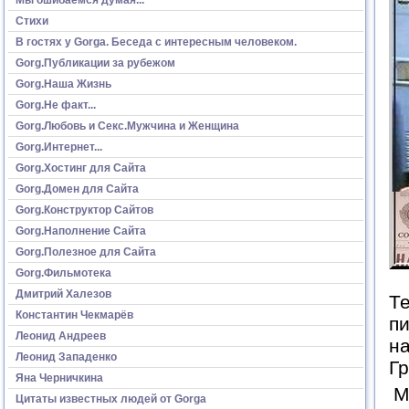
Стихи
В гостях у Gorga. Беседа с интересным человеком.
Gorg.Публикации за рубежом
Gorg.Наша Жизнь
Gorg.Не факт...
Gorg.Любовь и Секс.Мужчина и Женщина
Gorg.Интернет...
Gorg.Хостинг для Сайта
Gorg.Домен для Сайта
Gorg.Конструктор Сайтов
Gorg.Наполнение Сайта
Gorg.Полезное для Сайта
Gorg.Фильмотека
Дмитрий Халезов
Те
Константин Чекмарёв
пи
Леонид Андреев
на
Леонид Западенко
Гр
Яна Черничкина
М
Цитаты известных людей от Gorga