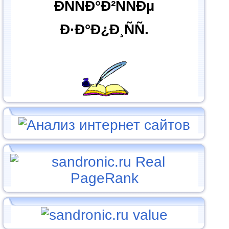
ÐÑÑÐ°Ð²ÑÑÐµ
Ð·Ð°Ð¿Ð¸ÑÑ.