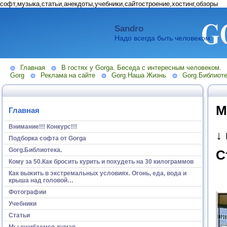
софт,музыка,статьи,анекдоты,учебники,сайтостроение,хостинг,обзоры
Sandro
Надо всегда быть человеком.
Главная
В гостях у Gorga. Беседа с интересным человеком.
Gorg
Реклама на сайте
Gorg.Наша Жизнь
Gorg.Библиоте
М
Главная
Внимание!!! Конкурс!!!
↓
Подборка софта от Gorga
Gorg.Библиотека.
С
Кому за 50.Как бросить курить и похудеть на 30 килограммов
Как выжить в экстремальных условиях. Огонь, еда, вода и
крыша над головой…
Фотографии
Учебники
Статьи
Мы ошибаемся думая...