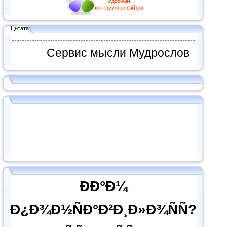
Цитата
Сервис мысли Мудрослов
ÐÐ°Ð¼
Ð¿Ð¾Ð½ÑÐ°Ð²Ð¸Ð»Ð¾ÑÑ?