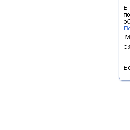
В 
по
об
П
М
Об
Вс