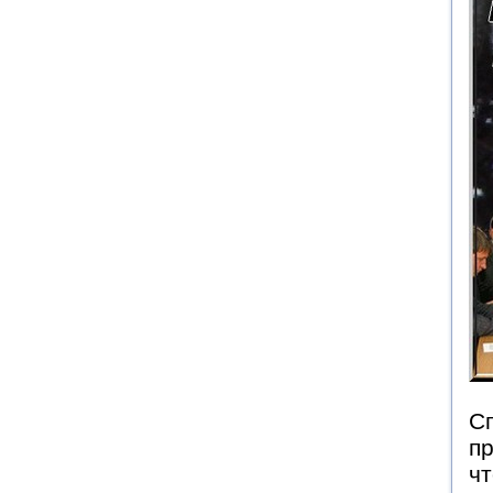
Сп
пр
чт