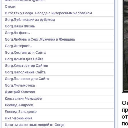
Стихи
В гостях у Gorga. Беседа с интересным человеком.
Gorg.Публикации за рубежом
Gorg.Наша Жизнь
Gorg.Не факт...
Gorg.Любовь и Секс.Мужчина и Женщина
Gorg.Интернет...
Gorg.Хостинг для Сайта
Gorg.Домен для Сайта
Gorg.Конструктор Сайтов
Gorg.Наполнение Сайта
Gorg.Полезное для Сайта
Gorg.Фильмотека
Дмитрий Халезов
Константин Чекмарёв
От
Леонид Андреев
пр
Леонид Западенко
от
Яна Черничкина
по
Цитаты известных людей от Gorga