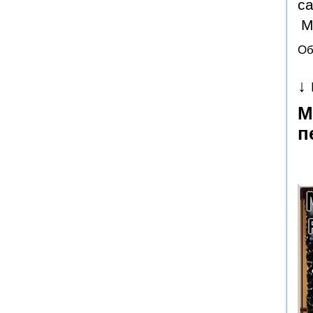
с
М
Об
↓
М
п