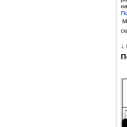
на
П
М
Об
↓
П