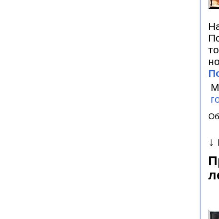
На
По
то
но
П
М
г
Об
↓
П
л