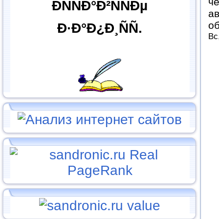
че
ÐÑÑÐ°Ð²ÑÑÐµ
ав
об
Ð·Ð°Ð¿Ð¸ÑÑ.
Вс