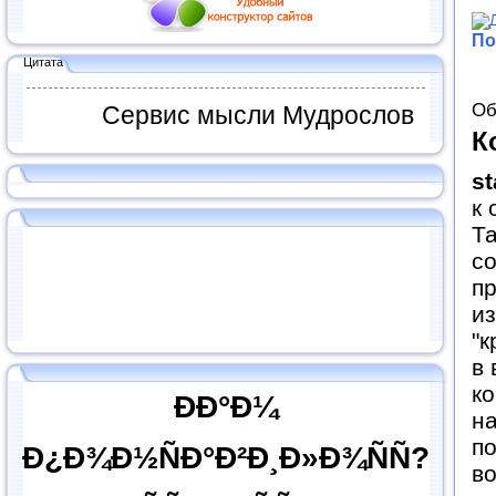
По
Цитата
Об
Сервис мысли Мудрослов
К
st
к 
Та
со
пр
из
"к
в
ко
ÐÐ°Ð¼
на
по
Ð¿Ð¾Ð½ÑÐ°Ð²Ð¸Ð»Ð¾ÑÑ?
во