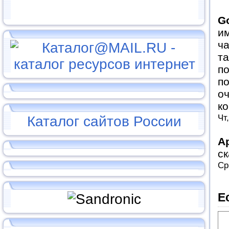
G
и
ча
та
по
по
о
к
Чт
Каталог сайтов России
А
ск
Ср
Е