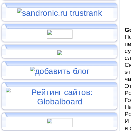
G
По
пе
су
сл
Ск
эт
ча
Эт
Ро
Го
На
Ро
И
я 