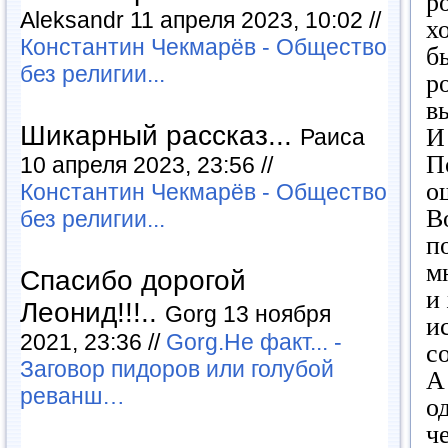
р
Aleksandr 11 апреля 2023, 10:02 //
х
Константин Чекмарёв - Общество
б
без религии...
р
в
Шикарный рассказ...
И
Раиса
П
10 апреля 2023, 23:56 //
о
Константин Чекмарёв - Общество
В
без религии...
п
м
Спасибо дорогой
и
Леонид!!!..
Gorg 13 ноября
и
2021, 23:36 //
Gorg.Не факт... -
с
Заговор пидоров или голубой
А
реванш…
о
ч