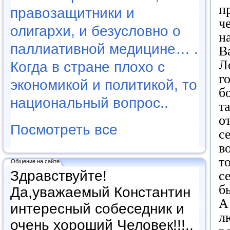
п
правозащитники и
ч
олигархи, и безусловно о
н
паллиативной медицине… .
В
Л
Когда в стране плохо с
г
экономикой и политикой, то
б
национальный вопрос..
т
о
Посмотреть все
с
в
т
Общение на сайте
Здравствуйте!
с
б
Да,уважаемый Константин
А
интересный собеседник и
л
очень хороший Человек!!!..