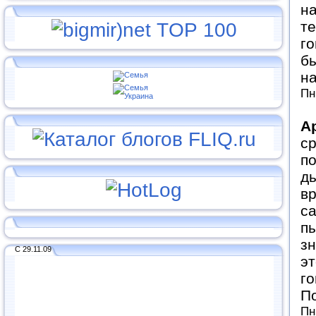
на
те
го
бы
н
Пн
А
ср
по
д
вр
са
пы
зн
С 29.11.09
эт
го
По
Пн