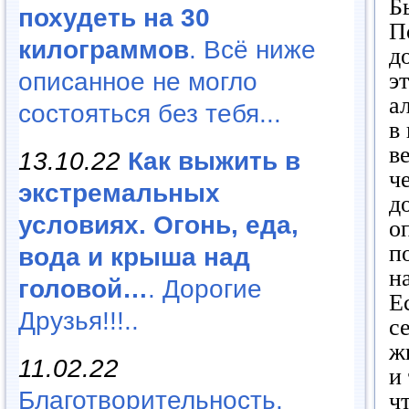
Б
похудеть на 30
П
килограммов
. Всё ниже
д
э
описанное не могло
а
состояться без тебя...
в
в
13.10.22
Как выжить в
ч
экстремальных
д
условиях. Огонь, еда,
о
п
вода и крыша над
н
головой…
. Дорогие
Е
Друзья!!!..
с
ж
11.02.22
и
Благотворительность,
ч