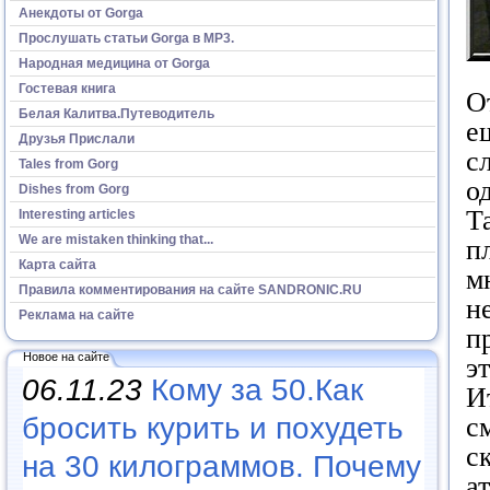
Анекдоты от Gorga
Прослушать статьи Gorga в МР3.
Народная медицина от Gorga
Гостевая книга
О
Белая Калитва.Путеводитель
е
Друзья Прислали
с
Tales from Gorg
о
Dishes from Gorg
Т
Interesting articles
We are mistaken thinking that...
п
Карта сайта
м
Правила комментирования на сайте SANDRONIC.RU
н
Реклама на сайте
п
Новое на сайте
э
06.11.23
Кому за 50.Как
И
с
бросить курить и похудеть
с
на 30 килограммов. Почему
а