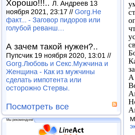
Хорошо!!!..
Л. Андреев 13
у
с
ноября 2021, 23:17 //
Gorg.Не
о
факт... - Заговор пидоров или
ч
голубой реванш…
у
с
А зачем такой нужен?..
Б
Пупсчик 19 ноября 2020, 13:01 //
К
Gorg.Любовь и Секс.Мужчина и
з
Женщина - Как из мужчины
А
сделать импотента или
Во
осторожно Стервы.
А
Н
Посмотреть все
А
М
Мы рекомендуем
э