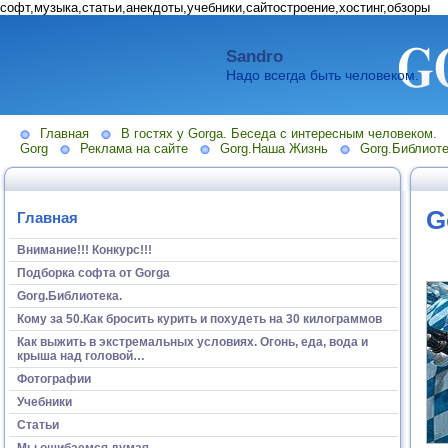
софт,музыка,статьи,анекдоты,учебники,сайтостроение,хостинг,обзоры
Sandro
Надо всегда быть человеком.
Главная
В гостях у Gorga. Беседа с интересным человеком.
Gorg
Реклама на сайте
Gorg.Наша Жизнь
Gorg.Библиоте
G
Главная
Внимание!!! Конкурс!!!
Подборка софта от Gorga
Gorg.Библиотека.
Кому за 50.Как бросить курить и похудеть на 30 килограммов
Как выжить в экстремальных условиях. Огонь, еда, вода и
крыша над головой…
Фотографии
Учебники
Статьи
Мы ошибаемся думая...