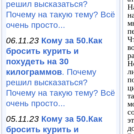
решил высказаться?
Н
Почему на такую тему? Всё
н
м
очень просто...
п
Ч
06.11.23
Кому за 50.Как
в
бросить курить и
р
похудеть на 30
Н
л
килограммов
. Почему
п
решил высказаться?
ц
Почему на такую тему? Всё
т
очень просто...
м
с
05.11.23
Кому за 50.Как
э
д
бросить курить и