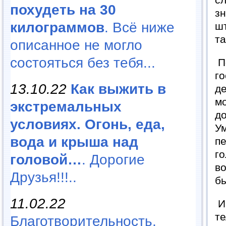
похудеть на 30
зн
килограммов
. Всё ниже
шт
та
описанное не могло
состояться без тебя...
По
го
13.10.22
Как выжить в
де
мо
экстремальных
до
условиях. Огонь, еда,
Ум
вода и крыша над
пе
го
головой…
. Дорогие
во
Друзья!!!..
бы
11.02.22
И 
т
Благотворительность,