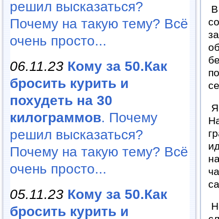
решил высказаться?
В 
Почему на такую тему? Всё
со
з
очень просто...
о
бе
06.11.23
Кому за 50.Как
по
бросить курить и
се
похудеть на 30
Я 
килограммов
. Почему
На
решил высказаться?
гр
ид
Почему на такую тему? Всё
на
очень просто...
ча
са
05.11.23
Кому за 50.Как
Но
бросить курить и
сл