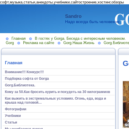
софт,музыка,статьи,анекдоты,учебники,сайтостроение,хостинг,обзоры
Sandro
Надо всегда быть человеком.
Главная
В гостях у Gorga. Беседа с интересным человеком.
Gorg
Реклама на сайте
Gorg.Наша Жизнь
Gorg.Библиоте
G
Главная
Внимание!!! Конкурс!!!
Подборка софта от Gorga
Gorg.Библиотека.
Кому за 50.Как бросить курить и похудеть на 30 килограммов
Как выжить в экстремальных условиях. Огонь, еда, вода и
крыша над головой…
Фотографии
Учебники
Статьи
Мы ошибаемся думая...