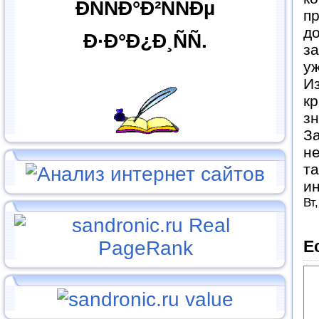
ÐÑÑÐ°Ð²ÑÑÐµ
п
до
Ð·Ð°Ð¿Ð¸ÑÑ.
за
уж
Из
кр
з
З
не
та
ин
Вт
Е