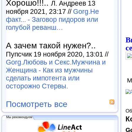
Хорошо!!!..
Л. Андреев 13
ноября 2021, 23:17 //
Gorg.Не
факт... - Заговор пидоров или
голубой реванш…
В
А зачем такой нужен?..
с
Пупсчик 19 ноября 2020, 13:01 //
Gorg.Любовь и Секс.Мужчина и
Женщина - Как из мужчины
сделать импотента или
М
осторожно Стервы.
Посмотреть все
Об
К
Мы рекомендуем
G