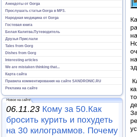
Анекдоты от Gorga
Прослушать статьи Gorga в МР3.
Народная медицина от Gorga
Ка
Гостевая книга
ра
Белая Калитва.Путеводитель
на
Друзья Прислали
Но
Tales from Gorg
оч
Dishes from Gorg
на
Interesting articles
з
We are mistaken thinking that...
Карта сайта
Ка
Правила комментирования на сайте SANDRONIC.RU
ка
Реклама на сайте
то
Новое на сайте
де
06.11.23
Кому за 50.Как
За
бросить курить и похудеть
ре
у
на 30 килограммов. Почему