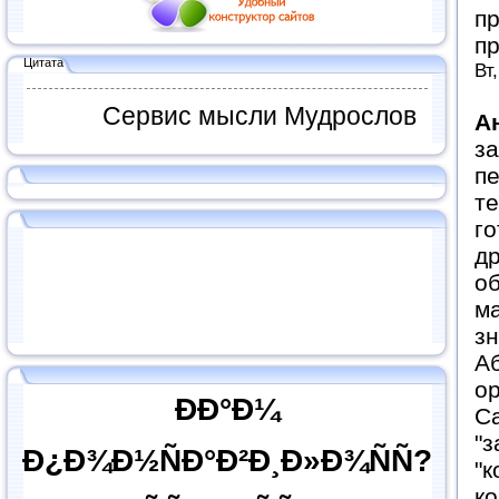
пр
пр
Цитата
Вт
Сервис мысли Мудрослов
А
за
пе
те
го
др
о
ма
з
Аб
ор
ÐÐ°Ð¼
Са
"з
Ð¿Ð¾Ð½ÑÐ°Ð²Ð¸Ð»Ð¾ÑÑ?
"к
ко