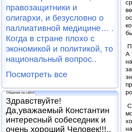
ср
правозащитники и
ве
олигархи, и безусловно о
ос
ко
паллиативной медицине… .
бы
Когда в стране плохо с
Пр
экономикой и политикой, то
А 
национальный вопрос..
на
за
Посмотреть все
зн
п
ро
Общение на сайте
Здравствуйте!
Сл
Да,уважаемый Константин
мо
интересный собеседник и
хо
очень хороший Человек!!!..
н