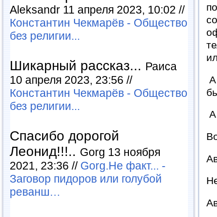
по
Aleksandr 11 апреля 2023, 10:02 //
со
Константин Чекмарёв - Общество
оф
без религии...
те
ил
Шикарный рассказ...
Раиса
10 апреля 2023, 23:56 //
А 
бы
Константин Чекмарёв - Общество
без религии...
А 
Спасибо дорогой
Во
Леонид!!!..
Gorg 13 ноября
Ав
2021, 23:36 //
Gorg.Не факт... -
Заговор пидоров или голубой
Не
реванш…
Ав