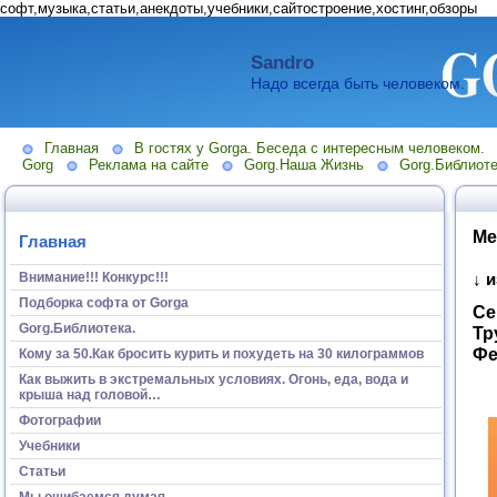
софт,музыка,статьи,анекдоты,учебники,сайтостроение,хостинг,обзоры
Sandro
Надо всегда быть человеком.
Главная
В гостях у Gorga. Беседа с интересным человеком.
Gorg
Реклама на сайте
Gorg.Наша Жизнь
Gorg.Библиоте
Ме
Главная
Внимание!!! Конкурс!!!
↓ 
Подборка софта от Gorga
Се
Gorg.Библиотека.
Тр
Фе
Кому за 50.Как бросить курить и похудеть на 30 килограммов
Как выжить в экстремальных условиях. Огонь, еда, вода и
крыша над головой…
Фотографии
Учебники
Статьи
Мы ошибаемся думая...