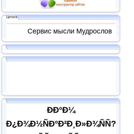
Цитата
Сервис мысли Мудрослов
ÐÐ°Ð¼
Ð¿Ð¾Ð½ÑÐ°Ð²Ð¸Ð»Ð¾ÑÑ?