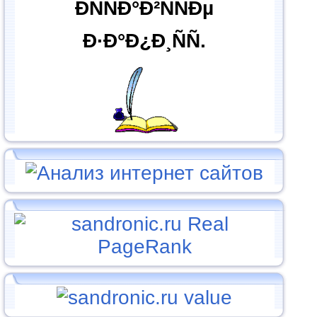
ÐÑÑÐ°Ð²ÑÑÐµ
Ð·Ð°Ð¿Ð¸ÑÑ.