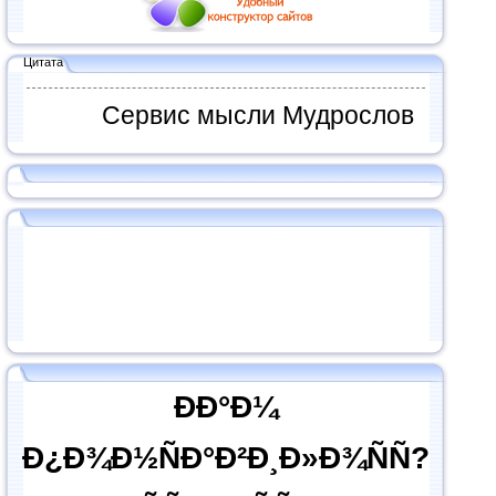
Цитата
Сервис мысли Мудрослов
ÐÐ°Ð¼
Ð¿Ð¾Ð½ÑÐ°Ð²Ð¸Ð»Ð¾ÑÑ?