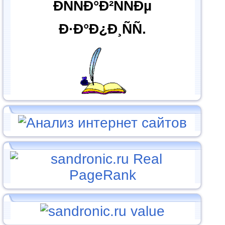
ÐÑÑÐ°Ð²ÑÑÐµ
Ð·Ð°Ð¿Ð¸ÑÑ.