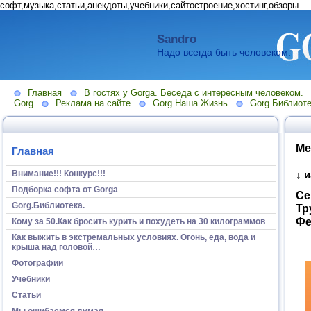
софт,музыка,статьи,анекдоты,учебники,сайтостроение,хостинг,обзоры
Sandro
Надо всегда быть человеком.
Главная
В гостях у Gorga. Беседа с интересным человеком.
Gorg
Реклама на сайте
Gorg.Наша Жизнь
Gorg.Библиоте
Ме
Главная
Внимание!!! Конкурс!!!
↓ 
Подборка софта от Gorga
Се
Gorg.Библиотека.
Тр
Фе
Кому за 50.Как бросить курить и похудеть на 30 килограммов
Как выжить в экстремальных условиях. Огонь, еда, вода и
крыша над головой…
Фотографии
Учебники
Статьи
Мы ошибаемся думая...