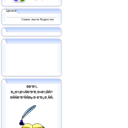
Цитата
Сервис мысли Мудрослов
ÐÐ°Ð¼
Ð¿Ð¾Ð½ÑÐ°Ð²Ð¸Ð»Ð¾ÑÑ?
ÐÑÑÐ°Ð²ÑÑÐµ Ð·Ð°Ð¿Ð¸ÑÑ.