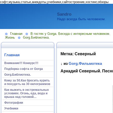
софт,музыка,статьи,анекдоты,учебники,сайтостроение,хостинг,обзоры
Sandro
Надо всегда быть человеком.
Главная
В гостях у Gorga. Беседа с интересным человеком.
Жизнь
Gorg.Библиотека.
Метка:
Северный
Главная
Внимание!!! Конкурс!!!
↓ из
Gorg.Фильмотека
Подборка софта от Gorga
Аркадий Северный. Песн
Gorg.Библиотека.
Кому за 50.Как бросить курить
и похудеть на 30 килограммов
Как выжить в экстремальных
условиях. Огонь, еда, вода и
крыша над головой…
Фотографии
Учебники