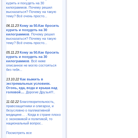
курить и похудеть на 30
килограммов. Почему решил
высказаться? Почему на такую
тему? Всё очень просто...
06.11.23
Кому за 50.Как бросить
курить и похудеть на 30
килограммов
. Почему решил
высказаться? Почему на такую
тему? Всё очень просто...
05.11.23
Кому за 50.Как бросить
курить и похудеть на 30
килограммов
. Всё ниже
описанное не могло состояться
без тебя...
13.10.22
Как выжить в
экстремальных условиях.
Огонь, еда, вода и крыша над
головой…
. Дорогие Друзья!!!..
11.02.22
Благотворительность,
правозащитники и олигархи, и
безусловно о паллиативной
медицине… . Когда в стране плохо
с экономикой и политикой, то
национальный вопрос..
Посмотреть все