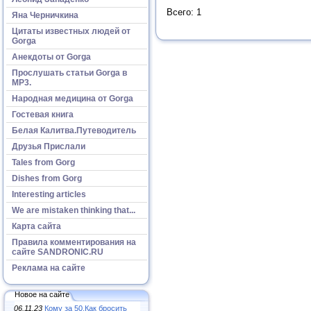
Всего: 1
Яна Черничкина
Цитаты известных людей от
Gorga
Анекдоты от Gorga
Прослушать статьи Gorga в
МР3.
Народная медицина от Gorga
Гостевая книга
Белая Калитва.Путеводитель
Друзья Прислали
Tales from Gorg
Dishes from Gorg
Interesting articles
We are mistaken thinking that...
Карта сайта
Правила комментирования на
сайте SANDRONIC.RU
Реклама на сайте
Новое на сайте
06.11.23
Кому за 50.Как бросить