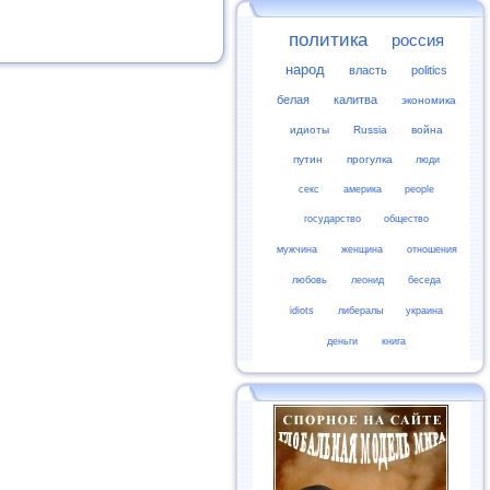
политика
россия
народ
власть
politics
белая
калитва
экономика
идиоты
Russia
война
путин
прогулка
люди
секс
америка
people
государство
общество
мужчина
женщина
отношения
любовь
леонид
беседа
idiots
либералы
украина
деньги
книга