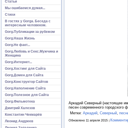
Статьи
Мы ошибаемся думая...
Стихи
В гостях у Gorga. Беседа с
интересным человеком.
Gorg.Публикации за рубежом
Gorg.Наша Жизнь
Gorg.Не факт...
Gorg.Любовь и Секс.Мужчина и
Женщина
Gorg.Интернет...
Gorg.Хостинг для Сайта
Gorg.Домен для Сайта
Gorg.Конструктор Сайтов
Gorg.Наполнение Сайта
Gorg.Полезное для Сайта
Gorg.Фильмотека
Аркадий Северный (настоящее имя
песен современного городского ф
Дмитрий Халезов
Метки:
Аркадий
,
Северный
,
песн
Константин Чекмарёв
Комменти
Обновлено 11 апреля 2015
Леонид Андреев
Леонид Западенко