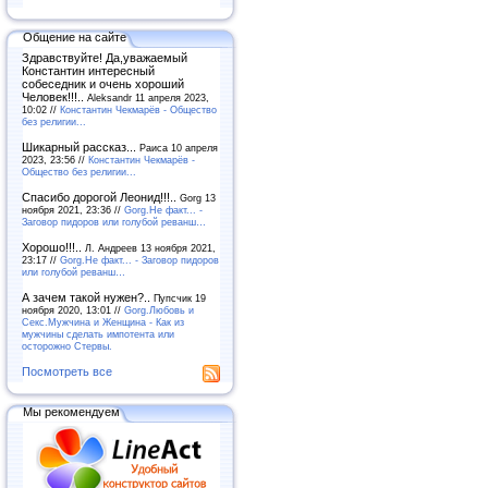
Общение на сайте
Здравствуйте! Да,уважаемый
Константин интересный
собеседник и очень хороший
Человек!!!..
Aleksandr 11 апреля 2023,
10:02 //
Константин Чекмарёв - Общество
без религии...
Шикарный рассказ...
Раиса 10 апреля
2023, 23:56 //
Константин Чекмарёв -
Общество без религии...
Спасибо дорогой Леонид!!!..
Gorg 13
ноября 2021, 23:36 //
Gorg.Не факт... -
Заговор пидоров или голубой реванш…
Хорошо!!!..
Л. Андреев 13 ноября 2021,
23:17 //
Gorg.Не факт... - Заговор пидоров
или голубой реванш…
А зачем такой нужен?..
Пупсчик 19
ноября 2020, 13:01 //
Gorg.Любовь и
Секс.Мужчина и Женщина - Как из
мужчины сделать импотента или
осторожно Стервы.
Посмотреть все
Мы рекомендуем