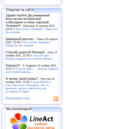
Общение на сайте
Здравствуйте! Да,уважаемый
Константин интересный
собеседник и очень хороший
Человек!!!..
Aleksandr 11 апреля 2023,
10:02 //
Константин Чекмарёв - Общество
без религии...
Шикарный рассказ...
Раиса 10 апреля
2023, 23:56 //
Константин Чекмарёв -
Общество без религии...
Спасибо дорогой Леонид!!!..
Gorg 13
ноября 2021, 23:36 //
Gorg.Не факт... -
Заговор пидоров или голубой реванш…
Хорошо!!!..
Л. Андреев 13 ноября 2021,
23:17 //
Gorg.Не факт... - Заговор пидоров
или голубой реванш…
А зачем такой нужен?..
Пупсчик 19
ноября 2020, 13:01 //
Gorg.Любовь и
Секс.Мужчина и Женщина - Как из
мужчины сделать импотента или
осторожно Стервы.
Посмотреть все
Мы рекомендуем