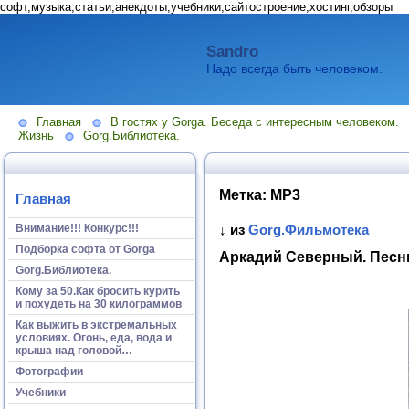
софт,музыка,статьи,анекдоты,учебники,сайтостроение,хостинг,обзоры
Sandro
Надо всегда быть человеком.
Главная
В гостях у Gorga. Беседа с интересным человеком.
Жизнь
Gorg.Библиотека.
Метка:
MP3
Главная
Внимание!!! Конкурс!!!
↓ из
Gorg.Фильмотека
Подборка софта от Gorga
Аркадий Северный. Песн
Gorg.Библиотека.
Кому за 50.Как бросить курить
и похудеть на 30 килограммов
Как выжить в экстремальных
условиях. Огонь, еда, вода и
крыша над головой…
Фотографии
Учебники