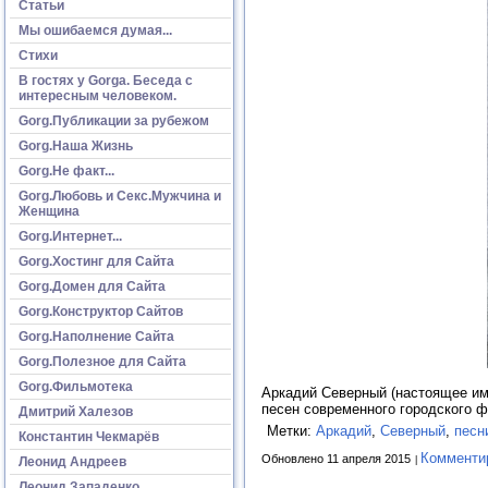
Статьи
Мы ошибаемся думая...
Стихи
В гостях у Gorga. Беседа с
интересным человеком.
Gorg.Публикации за рубежом
Gorg.Наша Жизнь
Gorg.Не факт...
Gorg.Любовь и Секс.Мужчина и
Женщина
Gorg.Интернет...
Gorg.Хостинг для Сайта
Gorg.Домен для Сайта
Gorg.Конструктор Сайтов
Gorg.Наполнение Сайта
Gorg.Полезное для Сайта
Gorg.Фильмотека
Аркадий Северный (настоящее имя
песен современного городского ф
Дмитрий Халезов
Метки:
Аркадий
,
Северный
,
песн
Константин Чекмарёв
Комменти
Обновлено 11 апреля 2015
Леонид Андреев
Леонид Западенко