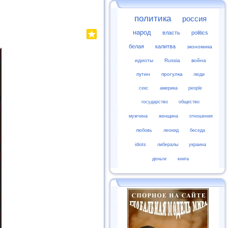
политика
россия
народ
власть
politics
белая
калитва
экономика
идиоты
Russia
война
путин
прогулка
люди
секс
америка
people
государство
общество
мужчина
женщина
отношения
любовь
леонид
беседа
idiots
либералы
украина
деньги
книга