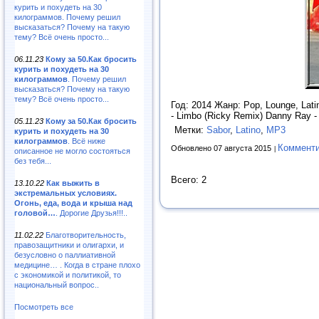
курить и похудеть на 30
килограммов. Почему решил
высказаться? Почему на такую
тему? Всё очень просто...
06.11.23
Кому за 50.Как бросить
курить и похудеть на 30
килограммов
. Почему решил
высказаться? Почему на такую
тему? Всё очень просто...
Год: 2014 Жанр: Pop, Lounge, Lat
- Limbo (Ricky Remix) Danny Ray -
05.11.23
Кому за 50.Как бросить
Метки:
Sabor
,
Latino
,
MP3
курить и похудеть на 30
килограммов
. Всё ниже
Комменти
Обновлено 07 августа 2015
описанное не могло состояться
без тебя...
Всего: 2
13.10.22
Как выжить в
экстремальных условиях.
Огонь, еда, вода и крыша над
головой…
. Дорогие Друзья!!!..
11.02.22
Благотворительность,
правозащитники и олигархи, и
безусловно о паллиативной
медицине… . Когда в стране плохо
с экономикой и политикой, то
национальный вопрос..
Посмотреть все