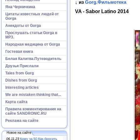
↓ из
Gorg.Фильмотека
Яна Черничкина
VA - Sabor Latino 2014
Цитаты известных людей от
Gorga
Анекдоты от Gorga
Прослушать статьи Gorga в
МР3.
Народная медицина от Gorga
Гостевая книга
Белая Калитва.Путеводитель
Друзья Прислали
Tales from Gorg
Dishes from Gorg
Interesting articles
We are mistaken thinking that...
Карта сайта
Правила комментирования на
сайте SANDRONIC.RU
Реклама на сайте
Новое на сайте
06.11.23
Кому за 50.Как бросить