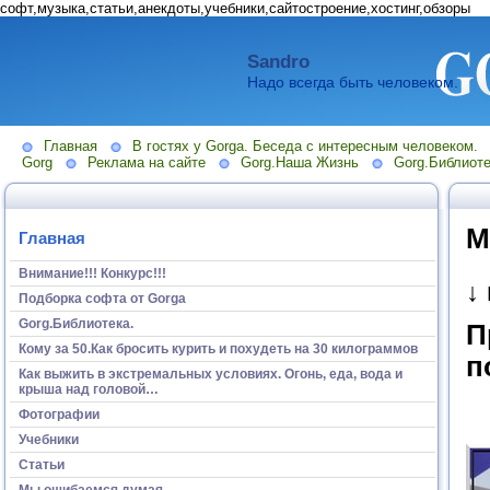
софт,музыка,статьи,анекдоты,учебники,сайтостроение,хостинг,обзоры
Sandro
Надо всегда быть человеком.
Главная
В гостях у Gorga. Беседа с интересным человеком.
Gorg
Реклама на сайте
Gorg.Наша Жизнь
Gorg.Библиоте
М
Главная
Внимание!!! Конкурс!!!
↓
Подборка софта от Gorga
Gorg.Библиотека.
П
Кому за 50.Как бросить курить и похудеть на 30 килограммов
п
Как выжить в экстремальных условиях. Огонь, еда, вода и
крыша над головой…
Фотографии
Учебники
Статьи
Мы ошибаемся думая...