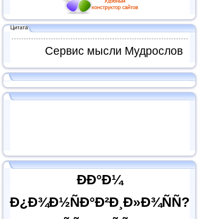
Цитата
Сервис мысли Мудрослов
ÐÐ°Ð¼
Ð¿Ð¾Ð½ÑÐ°Ð²Ð¸Ð»Ð¾ÑÑ?