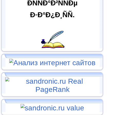
ÐÑÑÐ°Ð²ÑÑÐµ
Ð·Ð°Ð¿Ð¸ÑÑ.