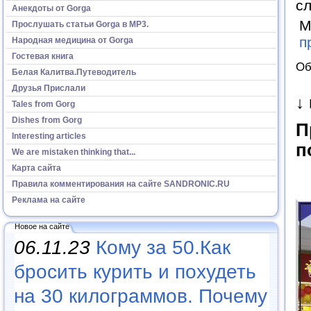
с
Анекдоты от Gorga
М
Прослушать статьи Gorga в МР3.
п
Народная медицина от Gorga
Гостевая книга
Об
Белая Калитва.Путеводитель
Друзья Прислали
↓
Tales from Gorg
Dishes from Gorg
П
Interesting articles
п
We are mistaken thinking that...
Карта сайта
Правила комментирования на сайте SANDRONIC.RU
Реклама на сайте
Новое на сайте
06.11.23
Кому за 50.Как
бросить курить и похудеть
на 30 килограммов. Почему