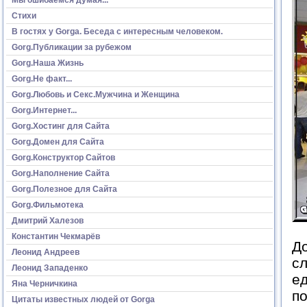
Стихи
В гостях у Gorga. Беседа с интересным человеком.
Gorg.Публикации за рубежом
Gorg.Наша Жизнь
Gorg.Не факт...
Gorg.Любовь и Секс.Мужчина и Женщина
Gorg.Интернет...
Gorg.Хостинг для Сайта
Gorg.Домен для Сайта
Gorg.Конструктор Сайтов
Gorg.Наполнение Сайта
Gorg.Полезное для Сайта
Gorg.Фильмотека
Дмитрий Халезов
Константин Чекмарёв
До
Леонид Андреев
с
Леонид Западенко
ед
Яна Черничкина
п
Цитаты известных людей от Gorga