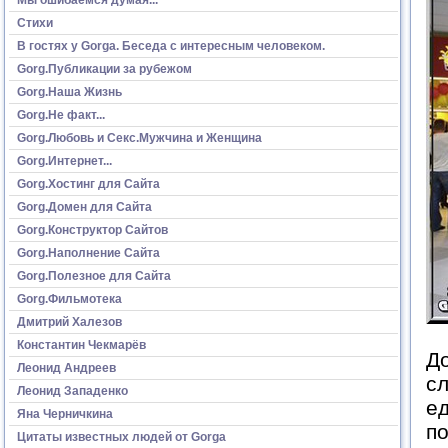
Стихи
В гостях у Gorga. Беседа с интересным человеком.
Gorg.Публикации за рубежом
Gorg.Наша Жизнь
Gorg.Не факт...
Gorg.Любовь и Секс.Мужчина и Женщина
Gorg.Интернет...
Gorg.Хостинг для Сайта
Gorg.Домен для Сайта
Gorg.Конструктор Сайтов
Gorg.Наполнение Сайта
Gorg.Полезное для Сайта
Gorg.Фильмотека
Дмитрий Халезов
Константин Чекмарёв
До
Леонид Андреев
с
Леонид Западенко
ед
Яна Черничкина
п
Цитаты известных людей от Gorga