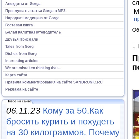
с
Анекдоты от Gorga
М
Прослушать статьи Gorga в МР3.
п
Народная медицина от Gorga
Гостевая книга
Об
Белая Калитва.Путеводитель
Друзья Прислали
↓
Tales from Gorg
Dishes from Gorg
П
Interesting articles
п
We are mistaken thinking that...
Карта сайта
Правила комментирования на сайте SANDRONIC.RU
Реклама на сайте
Новое на сайте
06.11.23
Кому за 50.Как
бросить курить и похудеть
на 30 килограммов. Почему