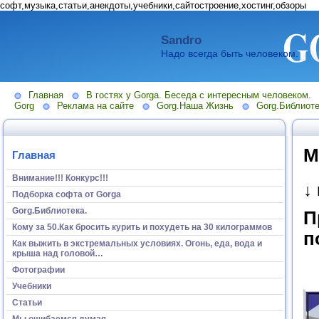
софт,музыка,статьи,анекдоты,учебники,сайтостроение,хостинг,обзоры
Sandro
Надо всегда быть человеком.
Главная
В гостях у Gorga. Беседа с интересным человеком.
Gorg
Реклама на сайте
Gorg.Наша Жизнь
Gorg.Библиоте
М
Главная
Внимание!!! Конкурс!!!
↓
Подборка софта от Gorga
Gorg.Библиотека.
П
Кому за 50.Как бросить курить и похудеть на 30 килограммов
п
Как выжить в экстремальных условиях. Огонь, еда, вода и
крыша над головой…
Фотографии
Учебники
Статьи
Мы ошибаемся думая...