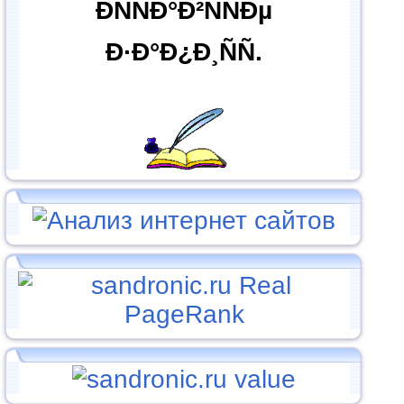
ÐÑÑÐ°Ð²ÑÑÐµ
Ð·Ð°Ð¿Ð¸ÑÑ.