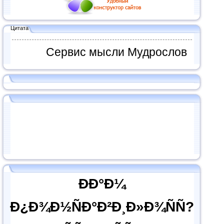
Цитата
Сервис мысли Мудрослов
ÐÐ°Ð¼
Ð¿Ð¾Ð½ÑÐ°Ð²Ð¸Ð»Ð¾ÑÑ?