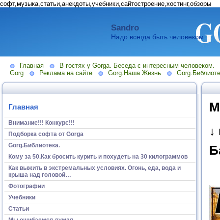
софт,музыка,статьи,анекдоты,учебники,сайтостроение,хостинг,обзоры
Sandro
Надо всегда быть человеком.
Главная
В гостях у Gorga. Беседа с интересным человеком.
Gorg
Реклама на сайте
Gorg.Наша Жизнь
Gorg.Библиоте
М
Главная
Внимание!!! Конкурс!!!
↓
Подборка софта от Gorga
Gorg.Библиотека.
Б
Кому за 50.Как бросить курить и похудеть на 30 килограммов
Как выжить в экстремальных условиях. Огонь, еда, вода и
крыша над головой…
Фотографии
Учебники
Статьи
Мы ошибаемся думая...