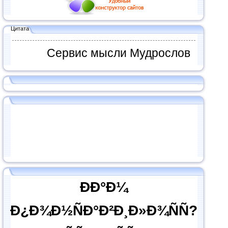
Цитата
Сервис мысли Мудрослов
ÐÐ°Ð¼
Ð¿Ð¾Ð½ÑÐ°Ð²Ð¸Ð»Ð¾ÑÑ?