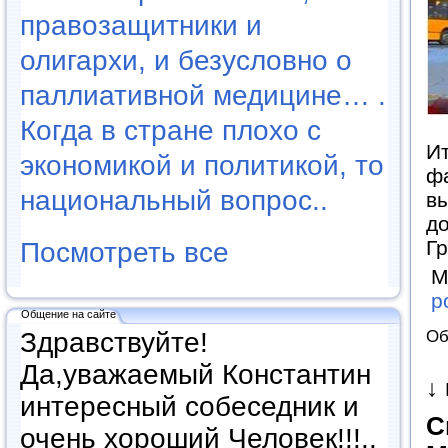
правозащитники и
олигархи, и безусловно о
паллиативной медицине… .
Когда в стране плохо с
Ит
экономикой и политикой, то
фа
национальный вопрос..
в
до
Г
Посмотреть все
М
р
Общение на сайте
Об
Здравствуйте!
Да,уважаемый Константин
↓
интересный собеседник и
С
очень хороший Человек!!!..