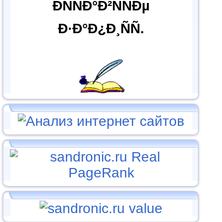
ÐÑÑÐ°Ð²ÑÑÐµ
Ð·Ð°Ð¿Ð¸ÑÑ.