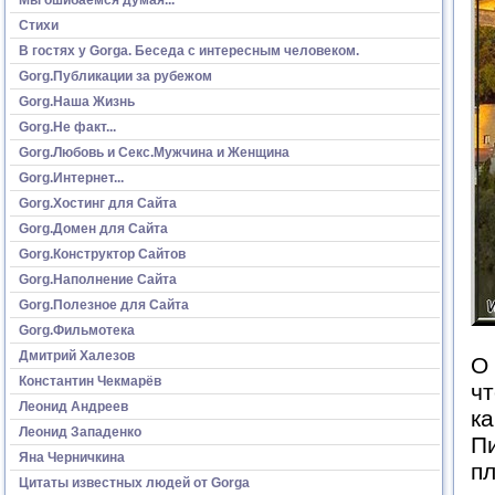
Стихи
В гостях у Gorga. Беседа с интересным человеком.
Gorg.Публикации за рубежом
Gorg.Наша Жизнь
Gorg.Не факт...
Gorg.Любовь и Секс.Мужчина и Женщина
Gorg.Интернет...
Gorg.Хостинг для Сайта
Gorg.Домен для Сайта
Gorg.Конструктор Сайтов
Gorg.Наполнение Сайта
Gorg.Полезное для Сайта
Gorg.Фильмотека
Дмитрий Халезов
О 
Константин Чекмарёв
чт
Леонид Андреев
ка
Леонид Западенко
Пи
Яна Черничкина
п
Цитаты известных людей от Gorga