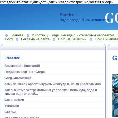
софт,музыка,статьи,анекдоты,учебники,сайтостроение,хостинг,обзоры
Sandro
Надо всегда быть человеком.
Главная
В гостях у Gorga. Беседа с интересным человеком.
Gorg
Реклама на сайте
Gorg.Наша Жизнь
Gorg.Библиоте
G
Главная
Внимание!!! Конкурс!!!
Подборка софта от Gorga
Gorg.Библиотека.
Кому за 50.Как бросить курить и похудеть на 30 килограммов
Как выжить в экстремальных условиях. Огонь, еда, вода и
крыша над головой…
Фотографии
Учебники
Статьи
Мы ошибаемся думая...