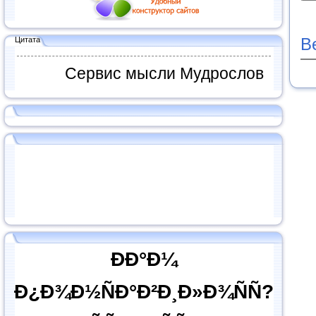
В
Цитата
Сервис мысли Мудрослов
ÐÐ°Ð¼
Ð¿Ð¾Ð½ÑÐ°Ð²Ð¸Ð»Ð¾ÑÑ?