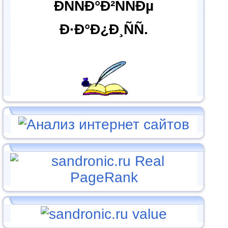
ÐÑÑÐ°Ð²ÑÑÐµ
Ð·Ð°Ð¿Ð¸ÑÑ.