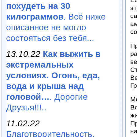
похудеть на 30
эт
килограммов
. Всё ниже
са
а
описанное не могло
со
состояться без тебя...
Пр
13.10.22
Как выжить в
ра
ве
экстремальных
Ст
условиях. Огонь, еда,
Ве
вода и крыша над
Г
головой…
. Дорогие
Мо
Друзья!!!..
Вл
жи
11.02.22
Пр
на
Благотворительность,