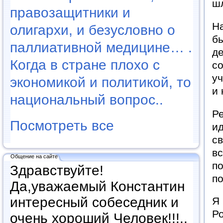
шл
правозащитники и
На
олигархи, и безусловно о
бы
паллиативной медицине… .
де
Когда в стране плохо с
со
уч
экономикой и политикой, то
и 
национальный вопрос..
Ре
Посмотреть все
ид
с
вс
Общение на сайте
по
Здравствуйте!
п
Да,уважаемый Константин
интересный собеседник и
Я 
Ро
очень хороший Человек!!!..