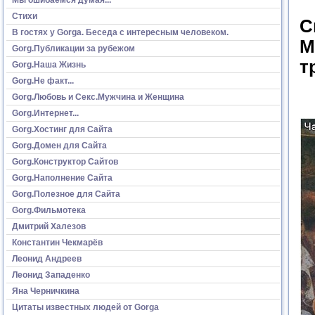
Стихи
С
В гостях у Gorga. Беседа с интересным человеком.
М
Gorg.Публикации за рубежом
т
Gorg.Наша Жизнь
Gorg.Не факт...
Gorg.Любовь и Секс.Мужчина и Женщина
Gorg.Интернет...
Gorg.Хостинг для Сайта
Gorg.Домен для Сайта
Gorg.Конструктор Сайтов
Gorg.Наполнение Сайта
Gorg.Полезное для Сайта
Gorg.Фильмотека
Дмитрий Халезов
Константин Чекмарёв
Леонид Андреев
Леонид Западенко
Яна Черничкина
Цитаты известных людей от Gorga