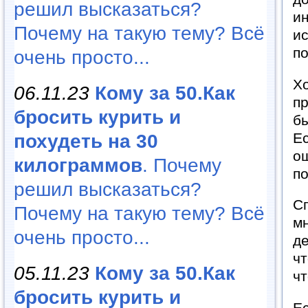
решил высказаться?
и
Почему на такую тему? Всё
ис
по
очень просто...
Хо
06.11.23
Кому за 50.Как
пр
бросить курить и
бы
Ес
похудеть на 30
ош
килограммов
. Почему
по
решил высказаться?
Сп
Почему на такую тему? Всё
мн
очень просто...
де
чт
05.11.23
Кому за 50.Как
чт
бросить курить и
Ес