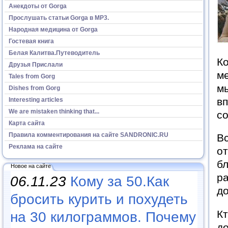
Анекдоты от Gorga
Прослушать статьи Gorga в МР3.
Народная медицина от Gorga
Гостевая книга
Белая Калитва.Путеводитель
К
Друзья Прислали
ме
Tales from Gorg
мы
Dishes from Gorg
вп
Interesting articles
We are mistaken thinking that...
со
Карта сайта
Правила комментирования на сайте SANDRONIC.RU
Вс
Реклама на сайте
от
бл
Новое на сайте
ра
06.11.23
Кому за 50.Как
д
бросить курить и похудеть
Кт
на 30 килограммов. Почему
до