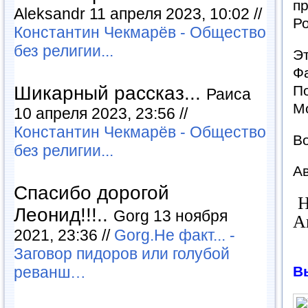
пр
Aleksandr 11 апреля 2023, 10:02 //
Ро
Константин Чекмарёв - Общество
без религии...
Э
Фа
Шикарный рассказ...
По
Раиса
Мо
10 апреля 2023, 23:56 //
Константин Чекмарёв - Общество
Во
без религии...
Ав
Спасибо дорогой
Н
Леонид!!!..
Gorg 13 ноября
А
2021, 23:36 //
Gorg.Не факт... -
Заговор пидоров или голубой
В
реванш…