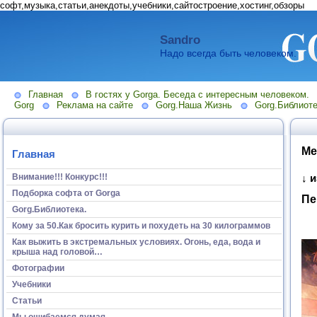
софт,музыка,статьи,анекдоты,учебники,сайтостроение,хостинг,обзоры
Sandro
Надо всегда быть человеком.
Главная
В гостях у Gorga. Беседа с интересным человеком.
Gorg
Реклама на сайте
Gorg.Наша Жизнь
Gorg.Библиоте
Ме
Главная
Внимание!!! Конкурс!!!
↓ 
Подборка софта от Gorga
Пе
Gorg.Библиотека.
Кому за 50.Как бросить курить и похудеть на 30 килограммов
Как выжить в экстремальных условиях. Огонь, еда, вода и
крыша над головой…
Фотографии
Учебники
Статьи
Мы ошибаемся думая...