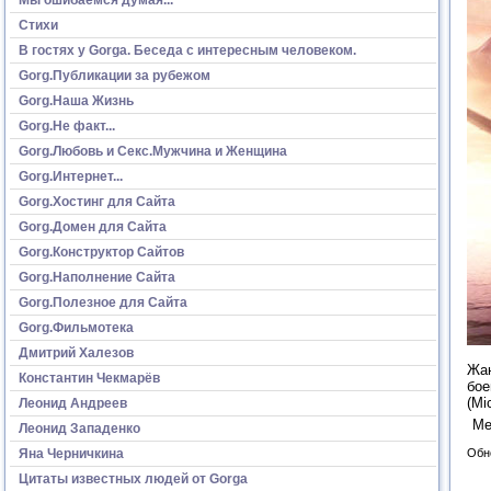
Стихи
В гостях у Gorga. Беседа с интересным человеком.
Gorg.Публикации за рубежом
Gorg.Наша Жизнь
Gorg.Не факт...
Gorg.Любовь и Секс.Мужчина и Женщина
Gorg.Интернет...
Gorg.Хостинг для Сайта
Gorg.Домен для Сайта
Gorg.Конструктор Сайтов
Gorg.Наполнение Сайта
Gorg.Полезное для Сайта
Gorg.Фильмотека
Дмитрий Халезов
Жан
Константин Чекмарёв
бое
(Mi
Леонид Андреев
Ме
Леонид Западенко
Яна Черничкина
Обн
Цитаты известных людей от Gorga