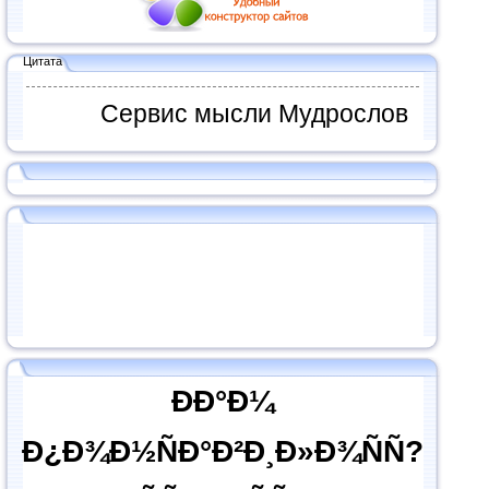
Цитата
Сервис мысли Мудрослов
ÐÐ°Ð¼
Ð¿Ð¾Ð½ÑÐ°Ð²Ð¸Ð»Ð¾ÑÑ?