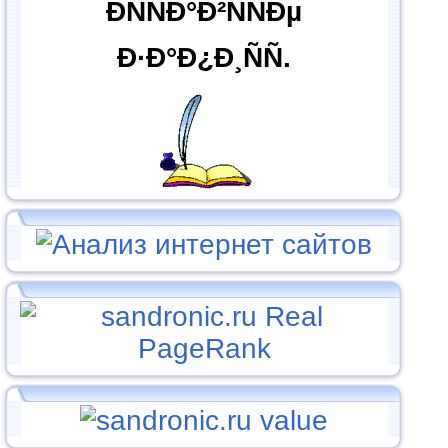
ÐÑÑÐ°Ð²ÑÑÐµ
Ð·Ð°Ð¿Ð¸ÑÑ.