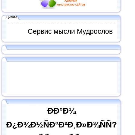
Цитата
Сервис мысли Мудрослов
ÐÐ°Ð¼
Ð¿Ð¾Ð½ÑÐ°Ð²Ð¸Ð»Ð¾ÑÑ?