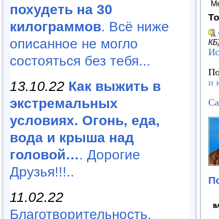
М
похудеть на 30
То
килограммов
. Всё ниже
описанное не могло
КБ
Ис
состояться без тебя...
По
и 
13.10.22
Как выжить в
экстремальных
Са
условиях. Огонь, еда,
вода и крыша над
головой…
. Дорогие
Друзья!!!..
П
11.02.22
Благотворительность,