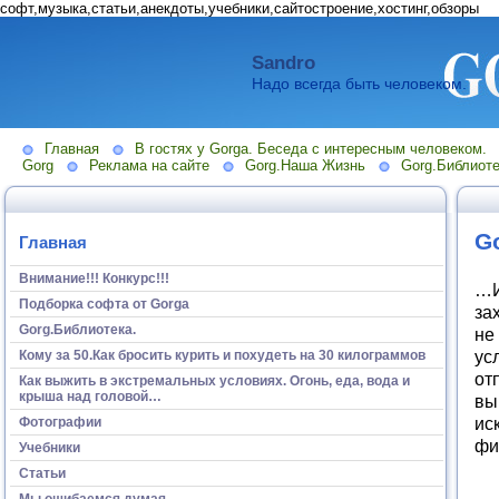
софт,музыка,статьи,анекдоты,учебники,сайтостроение,хостинг,обзоры
Sandro
Надо всегда быть человеком.
Главная
В гостях у Gorga. Беседа с интересным человеком.
Gorg
Реклама на сайте
Gorg.Наша Жизнь
Gorg.Библиоте
G
Главная
Внимание!!! Конкурс!!!
…И
Подборка софта от Gorga
за
Gorg.Библиотека.
не
ус
Кому за 50.Как бросить курить и похудеть на 30 килограммов
от
Как выжить в экстремальных условиях. Огонь, еда, вода и
крыша над головой…
вы
ис
Фотографии
фи
Учебники
Статьи
Мы ошибаемся думая...