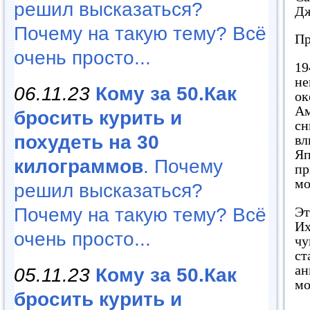
решил высказаться?
Дж
Почему на такую тему? Всё
Пр
очень просто...
19
не
06.11.23
Кому за 50.Как
ок
Ам
бросить курить и
сн
похудеть на 30
вл
Яп
килограммов
. Почему
пр
мо
решил высказаться?
Эт
Почему на такую тему? Всё
Их
очень просто...
чу
ст
ан
05.11.23
Кому за 50.Как
мо
бросить курить и