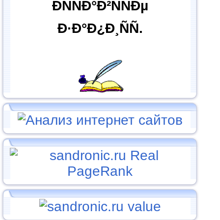
ÐÑÑÐ°Ð²ÑÑÐµ
Ð·Ð°Ð¿Ð¸ÑÑ.