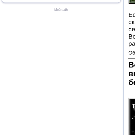
Мой сайт
Ес
ск
се
В
р
Об
В
в
б