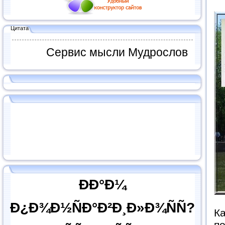
Цитата
Сервис мысли Мудрослов
ÐÐ°Ð¼
Ð¿Ð¾Ð½ÑÐ°Ð²Ð¸Ð»Ð¾ÑÑ?
Ка
по