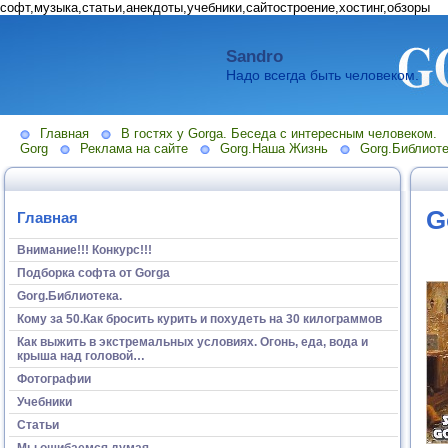
софт,музыка,статьи,анекдоты,учебники,сайтостроение,хостинг,обзоры
Sandro
Надо всегда быть человеком.
Главная
В гостях у Gorga. Беседа с интересным человеком.
Gorg
Реклама на сайте
Gorg.Наша Жизнь
Gorg.Библиоте
G
Главная
Внимание!!! Конкурс!!!
Подборка софта от Gorga
Gorg.Библиотека.
Кому за 50.Как бросить курить и похудеть на 30 килограммов
Как выжить в экстремальных условиях. Огонь, еда, вода и
крыша над головой…
Фотографии
Учебники
Статьи
Мы ошибаемся думая...