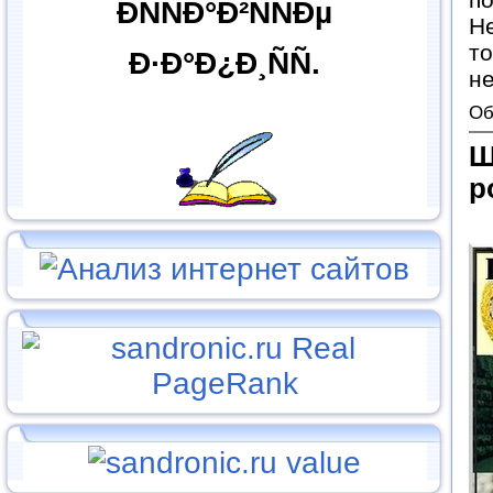
ÐÑÑÐ°Ð²ÑÑÐµ
Не
то
Ð·Ð°Ð¿Ð¸ÑÑ.
не
Об
Ш
р