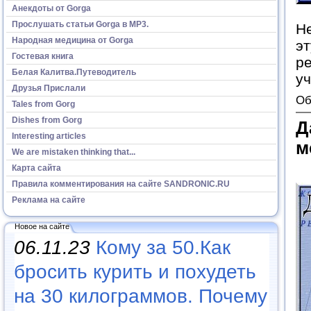
Анекдоты от Gorga
Прослушать статьи Gorga в МР3.
Не
Народная медицина от Gorga
эт
Гостевая книга
ре
Белая Калитва.Путеводитель
уч
Друзья Прислали
Об
Tales from Gorg
Dishes from Gorg
Д
Interesting articles
м
We are mistaken thinking that...
Карта сайта
Правила комментирования на сайте SANDRONIC.RU
Реклама на сайте
Новое на сайте
06.11.23
Кому за 50.Как
бросить курить и похудеть
на 30 килограммов. Почему