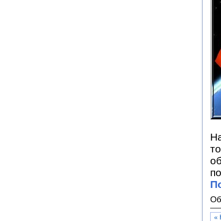
Н
то
об
по
П
Об
« 