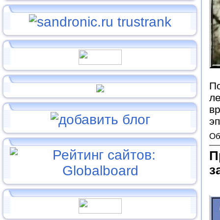
По
ле
вр
эп
Об
П
з