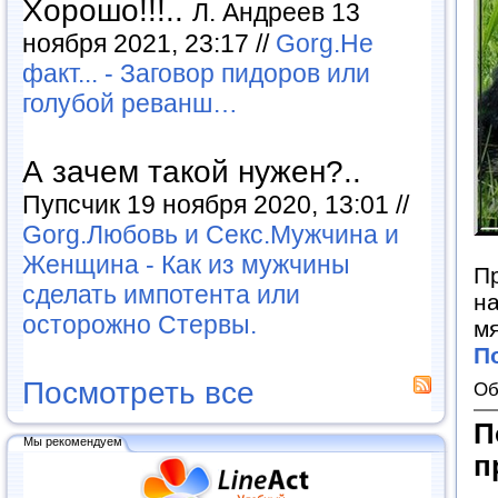
Хорошо!!!..
Л. Андреев 13
ноября 2021, 23:17 //
Gorg.Не
факт... - Заговор пидоров или
голубой реванш…
А зачем такой нужен?..
Пупсчик 19 ноября 2020, 13:01 //
Gorg.Любовь и Секс.Мужчина и
Женщина - Как из мужчины
П
сделать импотента или
на
осторожно Стервы.
мя
П
Посмотреть все
Об
П
Мы рекомендуем
п