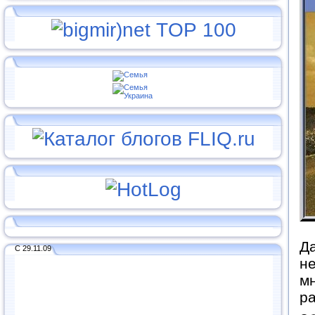
Да
С 29.11.09
не
мн
ра