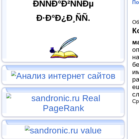
ÐÑÑÐ°Ð²ÑÑÐµ
По
Ð·Ð°Ð¿Ð¸ÑÑ.
Об
К
м
оп
н
бе
им
ра
ещ
сл
Ср