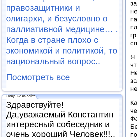
за
правозащитники и
не
олигархи, и безусловно о
па
пл
паллиативной медицине… .
гр
Когда в стране плохо с
сп
экономикой и политикой, то
Я
национальный вопрос..
чт
Н
Посмотреть все
за
не
Общение на сайте
Ка
Здравствуйте!
ч
Да,уважаемый Константин
Фа
интересный собеседник и
Бе
очень хороший Человек!!!..
по