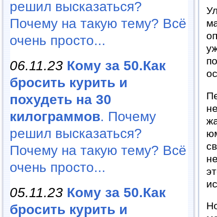
решил высказаться?
Ул
Почему на такую тему? Всё
ма
оп
очень просто...
у
по
06.11.23
Кому за 50.Как
ос
бросить курить и
Пе
похудеть на 30
не
килограммов
. Почему
ж
решил высказаться?
юм
св
Почему на такую тему? Всё
не
очень просто...
эт
ис
05.11.23
Кому за 50.Как
Но
бросить курить и