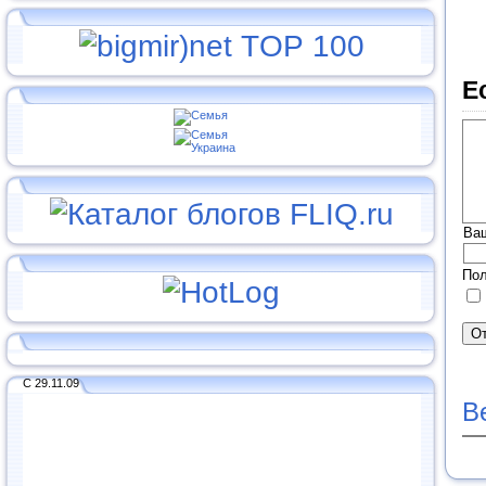
Е
Ва
Пол
С 29.11.09
В