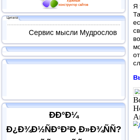
Я 
Та
Цитата
ес
с
Сервис мысли Мудрослов
в
мо
от
сл
В
В
Н
ÐÐ°Ð¼
А
Ð¿Ð¾Ð½ÑÐ°Ð²Ð¸Ð»Ð¾ÑÑ?