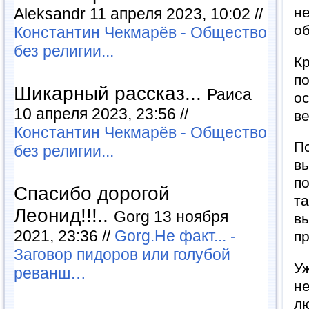
не
Aleksandr 11 апреля 2023, 10:02 //
о
Константин Чекмарёв - Общество
без религии...
Кр
по
Шикарный рассказ...
Раиса
ос
10 апреля 2023, 23:56 //
ве
Константин Чекмарёв - Общество
По
без религии...
вы
по
Спасибо дорогой
та
Леонид!!!..
Gorg 13 ноября
вы
2021, 23:36 //
Gorg.Не факт... -
пр
Заговор пидоров или голубой
Уж
реванш…
не
лю