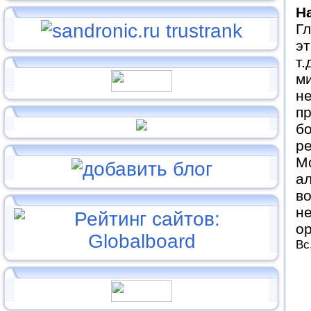
Н
Гл
эт
т.
м
не
пр
бо
ре
Мо
ал
во
не
ор
Вс