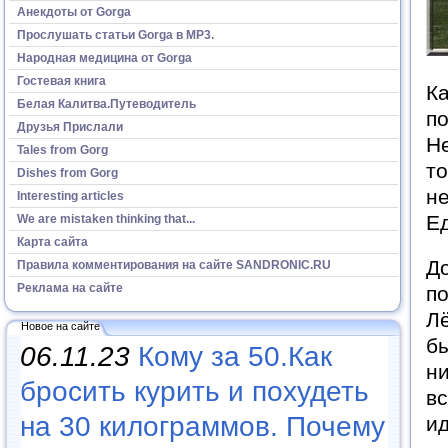
Анекдоты от Gorga
Прослушать статьи Gorga в МР3.
Народная медицина от Gorga
Гостевая книга
Ка
Белая Калитва.Путеводитель
по
Друзья Прислали
Не
Tales from Gorg
то
Dishes from Gorg
не
Interesting articles
Ед
We are mistaken thinking that...
Карта сайта
До
Правила комментирования на сайте SANDRONIC.RU
Реклама на сайте
по
Лё
Новое на сайте
бы
06.11.23
Кому за 50.Как
ни
бросить курить и похудеть
в
на 30 килограммов. Почему
ид