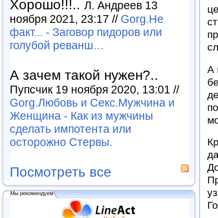
Хорошо!!!..
Л. Андреев 13
це
ноября 2021, 23:17 //
Gorg.Не
с
факт... - Заговор пидоров или
п
голубой реванш…
сл
А 
А зачем такой нужен?..
бе
Пупсчик 19 ноября 2020, 13:01 //
де
Gorg.Любовь и Секс.Мужчина и
п
Женщина - Как из мужчины
мо
сделать импотента или
осторожно Стервы.
Кр
да
До
Посмотреть все
Пр
уз
Мы рекомендуем
Го