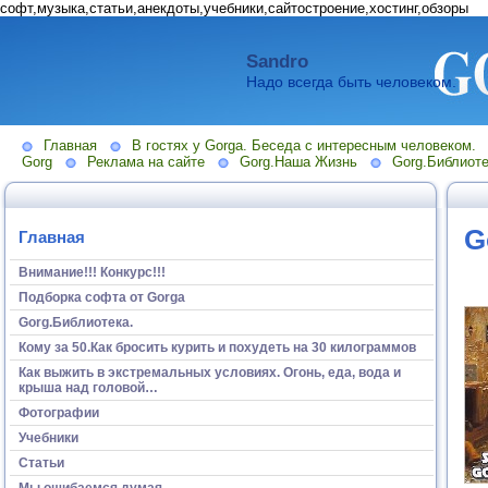
софт,музыка,статьи,анекдоты,учебники,сайтостроение,хостинг,обзоры
Sandro
Надо всегда быть человеком.
Главная
В гостях у Gorga. Беседа с интересным человеком.
Gorg
Реклама на сайте
Gorg.Наша Жизнь
Gorg.Библиоте
G
Главная
Внимание!!! Конкурс!!!
Подборка софта от Gorga
Gorg.Библиотека.
Кому за 50.Как бросить курить и похудеть на 30 килограммов
Как выжить в экстремальных условиях. Огонь, еда, вода и
крыша над головой…
Фотографии
Учебники
Статьи
Мы ошибаемся думая...