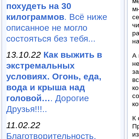
ме
похудеть на 30
мн
килограммов
. Всё ниже
се
чи
описанное не могло
ра
состояться без тебя...
на
13.10.22
Как выжить в
А 
не
экстремальных
за
условиях. Огонь, еда,
вс
вода и крыша над
ко
со
головой…
. Дорогие
ко
Друзья!!!..
К 
11.02.22
Пр
из
Благотворительность,