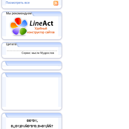
Посмотреть все
Мы рекомендуем
Цитата
Сервис мысли Мудрослов
ÐÐ°Ð¼
Ð¿Ð¾Ð½ÑÐ°Ð²Ð¸Ð»Ð¾ÑÑ?