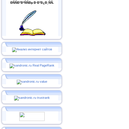
ÐÑÑÐ°Ð²ÑÑÐµ Ð·Ð°Ð¿Ð¸ÑÑ.