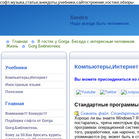
софт,музыка,статьи,анекдоты,учебники,сайтостроение,хостинг,обзоры
Sandro
Надо всегда быть человеком.
Главная
В гостях у Gorga. Беседа с интересным человеком.
Жизнь
Gorg.Библиотека.
Компьютеры,Интернет
Учебники
Компьютеры,Интернет
Вы можете присоединиться ко 
Иностраные языки
Полезное
Главная
Стандартные программы
Скачать файл: Стандартные
Внимание!!! Конкурс!!!
Хорошо ли вы знаете Windows? Я 
Подборка софта от Gorga
постарались, пряча некоторые фу
программах операционной системы
Gorg.Библиотека.
того, разработчики, как нарочно,
Кому за 50.Как бросить курить
упоминаются (ну, может быть в сп