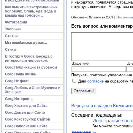
и похудеть на 30 килограммов
и находятся, появляется страшна
отпугнуть новичков. А ведь там 
Как выжить в экстремальных
условиях. Огонь, еда, вода и
крыша над головой…
Обновлено 07 августа 2009
[Постоянна
Фотографии
Есть вопрос или комментар
Учебники
Статьи
Мы ошибаемся думая...
Стихи
В гостях у Gorga. Беседа с
интересным человеком.
Ваше имя
Эле
Gorg.Публикации за рубежом
Gorg.Наша Жизнь
Получать почтовые уведомления 
Gorg.Не факт...
Даю
согласие
на обработку п
Gorg.Любовь и Секс.Мужчина и
Женщина
Gorg.Интернет...
Вернуться в раздел
Компьют
Gorg.Хостинг для Сайта
Gorg.Домен для Сайта
Соседние подразделы:
Gorg.Конструктор Сайтов
Иностраные язык
Вы можете присоедин
Gorg.Наполнение Сайта
Gorg.Полезное для Сайта