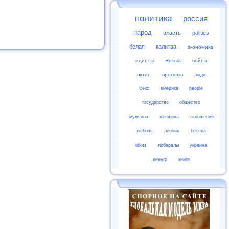
политика
россия
народ
власть
politics
белая
калитва
экономика
идиоты
Russia
война
путин
прогулка
люди
секс
америка
people
государство
общество
мужчина
женщина
отношения
любовь
леонид
беседа
idiots
либералы
украина
деньги
книга