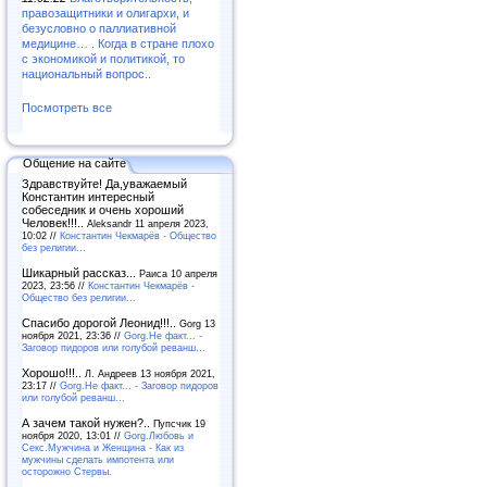
правозащитники и олигархи, и
безусловно о паллиативной
медицине… . Когда в стране плохо
с экономикой и политикой, то
национальный вопрос..
Посмотреть все
Общение на сайте
Здравствуйте! Да,уважаемый
Константин интересный
собеседник и очень хороший
Человек!!!..
Aleksandr 11 апреля 2023,
10:02 //
Константин Чекмарёв - Общество
без религии...
Шикарный рассказ...
Раиса 10 апреля
2023, 23:56 //
Константин Чекмарёв -
Общество без религии...
Спасибо дорогой Леонид!!!..
Gorg 13
ноября 2021, 23:36 //
Gorg.Не факт... -
Заговор пидоров или голубой реванш…
Хорошо!!!..
Л. Андреев 13 ноября 2021,
23:17 //
Gorg.Не факт... - Заговор пидоров
или голубой реванш…
А зачем такой нужен?..
Пупсчик 19
ноября 2020, 13:01 //
Gorg.Любовь и
Секс.Мужчина и Женщина - Как из
мужчины сделать импотента или
осторожно Стервы.