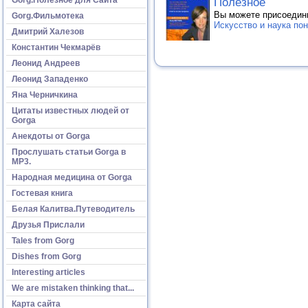
Полезное
Вы можете присоедин
Gorg.Фильмотека
Искусство и наука по
Дмитрий Халезов
Константин Чекмарёв
Леонид Андреев
Леонид Западенко
Яна Черничкина
Цитаты известных людей от
Gorga
Анекдоты от Gorga
Прослушать статьи Gorga в
МР3.
Народная медицина от Gorga
Гостевая книга
Белая Калитва.Путеводитель
Друзья Прислали
Tales from Gorg
Dishes from Gorg
Interesting articles
We are mistaken thinking that...
Карта сайта