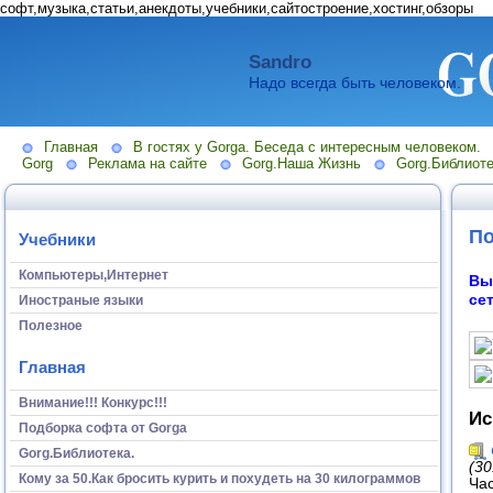
софт,музыка,статьи,анекдоты,учебники,сайтостроение,хостинг,обзоры
Sandro
Надо всегда быть человеком.
Главная
В гостях у Gorga. Беседа с интересным человеком.
Gorg
Реклама на сайте
Gorg.Наша Жизнь
Gorg.Библиоте
По
Учебники
Компьютеры,Интернет
Вы
се
Иностраные языки
Полезное
Главная
Внимание!!! Конкурс!!!
Ис
Подборка софта от Gorga
Gorg.Библиотека.
(30
Кому за 50.Как бросить курить и похудеть на 30 килограммов
Час