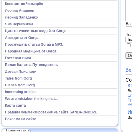
Константин Чекмарёв
Леонид Андреев
Леонид Западенко
Ва
Яна Черничкина
Цитаты известных людей от Gorga
Пол
Анекдоты от Gorga
Прослушать статьи Gorga в МР3.
Народная медицина от Gorga
Гостевая книга
Белая Калитва.Путеводитель
Ве
Друзья Прислали
Tales from Gorg
Со
К
Dishes from Gorg
Вы
Interesting articles
Сп
We are mistaken thinking that...
Пр
и
Карта сайта
И
Правила комментирования на сайте SANDRONIC.RU
Вы
Реклама на сайте
Новое на сайте