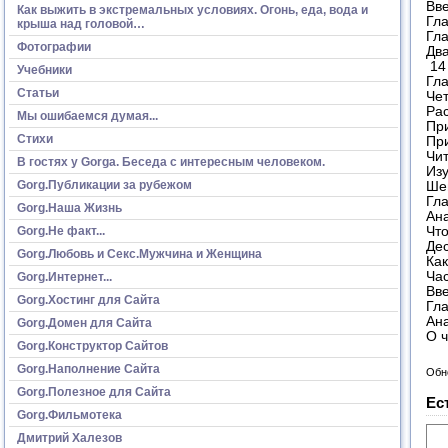
Вв
Как выжить в экстремальных условиях. Огонь, еда, вода и
Гл
крыша над головой…
Гл
Фотографии
Два
14
Учебники
Гл
Статьи
Че
Ра
Мы ошибаемся думая...
Пр
Стихи
Пр
Чи
В гостях у Gorga. Беседа с интересным человеком.
Из
Gorg.Публикации за рубежом
Ше
Гла
Gorg.Наша Жизнь
Ан
Gorg.Не факт...
Чт
Де
Gorg.Любовь и Секс.Мужчина и Женщина
Как
Ча
Gorg.Интернет...
Вв
Gorg.Хостинг для Сайта
Гл
Ан
Gorg.Домен для Сайта
О 
Gorg.Конструктор Сайтов
Gorg.Наполнение Сайта
Обн
Gorg.Полезное для Сайта
Ес
Gorg.Фильмотека
Дмитрий Халезов