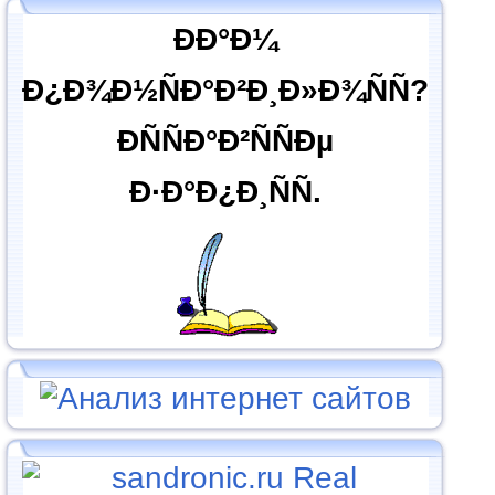
ÐÐ°Ð¼
Ð¿Ð¾Ð½ÑÐ°Ð²Ð¸Ð»Ð¾ÑÑ?
ÐÑÑÐ°Ð²ÑÑÐµ
Ð·Ð°Ð¿Ð¸ÑÑ.