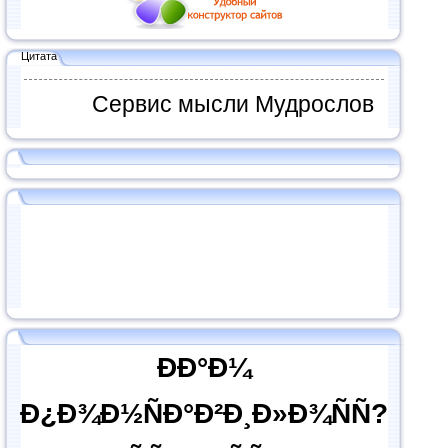
Цитата
Сервис мысли Мудрослов
ÐÐ°Ð¼
Ð¿Ð¾Ð½ÑÐ°Ð²Ð¸Ð»Ð¾ÑÑ?