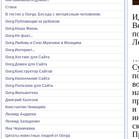
Стихи
В гостях у Gorga. Беседа с интересным человеком.
И
Gorg.Публикации за рубежом
В
Gorg.Наша Жизнь
п
Gorg.Не факт...
Л
Gorg.Любовь и Секс.Мужчина и Женщина
Gorg.Интернет...
…
Gorg.Хостинг для Сайта
Gorg.Домен для Сайта
С
Gorg.Конструктор Сайтов
п
Gorg.Наполнение Сайта
в
Gorg.Полезное для Сайта
н
Gorg.Фильмотека
п
Дмитрий Халезов
и
Константин Чекмарёв
Леонид Андреев
и
Леонид Западенко
с
Яна Черничкина
П
Цитаты известных людей от Gorga