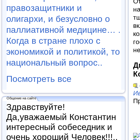
От
правозащитники и
на
тщ
олигархи, и безусловно о
в
паллиативной медицине… .
ко
Когда в стране плохо с
г
не
экономикой и политикой, то
национальный вопрос..
Д
К
Посмотреть все
И
Общение на сайте
П
Здравствуйте!
Да,уважаемый Константин
интересный собеседник и
очень хороший Человек!!!..