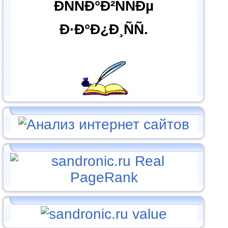
ÐÑÑÐ°Ð²ÑÑÐµ
Ð·Ð°Ð¿Ð¸ÑÑ.