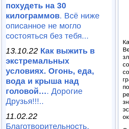
похудеть на 30
килограммов
. Всё ниже
описанное не могло
состояться без тебя...
Ка
В
13.10.22
Как выжить в
з
экстремальных
с
условиях. Огонь, еда,
с
г
вода и крыша над
п
головой…
. Дорогие
р
Друзья!!!..
з
эс
11.02.22
о
Благотворительность,