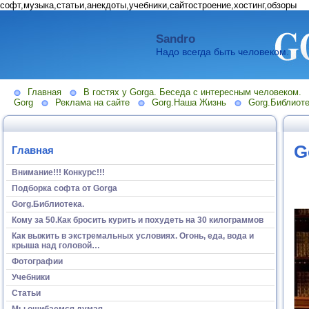
софт,музыка,статьи,анекдоты,учебники,сайтостроение,хостинг,обзоры
Sandro
Надо всегда быть человеком.
Главная
В гостях у Gorga. Беседа с интересным человеком.
Gorg
Реклама на сайте
Gorg.Наша Жизнь
Gorg.Библиоте
G
Главная
Внимание!!! Конкурс!!!
Подборка софта от Gorga
Gorg.Библиотека.
Кому за 50.Как бросить курить и похудеть на 30 килограммов
Как выжить в экстремальных условиях. Огонь, еда, вода и
крыша над головой…
Фотографии
Учебники
Статьи
Мы ошибаемся думая...