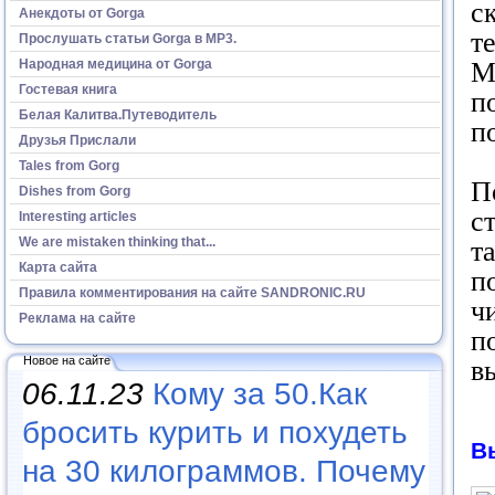
с
Анекдоты от Gorga
т
Прослушать статьи Gorga в МР3.
Народная медицина от Gorga
М
Гостевая книга
п
Белая Калитва.Путеводитель
п
Друзья Прислали
Tales from Gorg
П
Dishes from Gorg
с
Interesting articles
We are mistaken thinking that...
т
Карта сайта
п
Правила комментирования на сайте SANDRONIC.RU
ч
Реклама на сайте
п
Новое на сайте
в
06.11.23
Кому за 50.Как
бросить курить и похудеть
В
на 30 килограммов. Почему