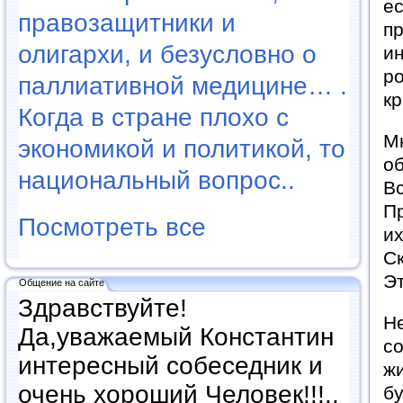
ес
правозащитники и
пр
олигархи, и безусловно о
ин
ро
паллиативной медицине… .
к
Когда в стране плохо с
Мн
экономикой и политикой, то
об
национальный вопрос..
Вс
Пр
Посмотреть все
их
Ск
Э
Общение на сайте
Здравствуйте!
Не
Да,уважаемый Константин
со
интересный собеседник и
жи
очень хороший Человек!!!..
бу