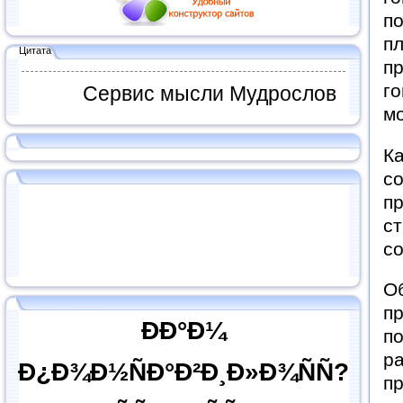
по
пл
Цитата
пр
го
Сервис мысли Мудрослов
мо
Ка
со
пр
ст
с
Об
пр
ÐÐ°Ð¼
п
ра
Ð¿Ð¾Ð½ÑÐ°Ð²Ð¸Ð»Ð¾ÑÑ?
пр