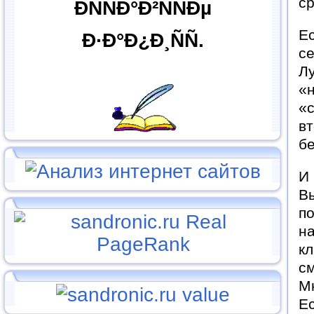
с
ÐÑÑÐ°Ð²ÑÑÐµ
Е
Ð·Ð°Ð¿Ð¸ÑÑ.
се
Л
«
«
в
бе
И 
Вы
по
н
кл
с
Мн
Ес