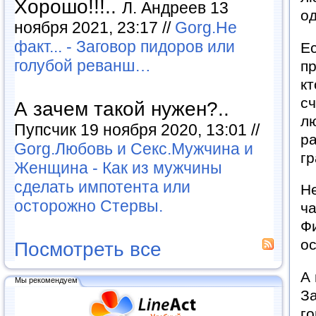
Хорошо!!!..
Л. Андреев 13
од
ноября 2021, 23:17 //
Gorg.Не
факт... - Заговор пидоров или
Ес
голубой реванш…
пр
кт
с
А зачем такой нужен?..
лю
Пупсчик 19 ноября 2020, 13:01 //
р
Gorg.Любовь и Секс.Мужчина и
гр
Женщина - Как из мужчины
сделать импотента или
Не
осторожно Стервы.
ча
Ф
ос
Посмотреть все
А 
Мы рекомендуем
З
го