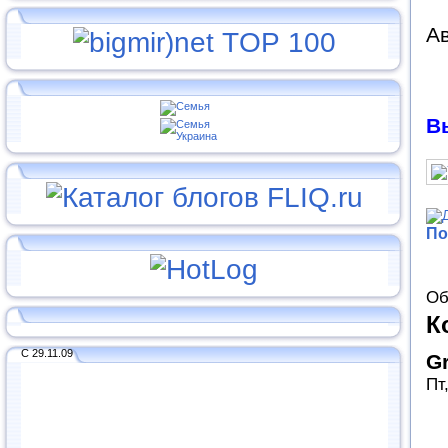
Ав
В
По
Об
К
С 29.11.09
G
Пт