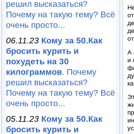
решил высказаться?
Не
Почему на такую тему? Всё
от
де
очень просто...
де
о
06.11.23
Кому за 50.Как
бросить курить и
А 
и 
похудеть на 30
фа
килограммов
. Почему
ду
решил высказаться?
ка
Почему на такую тему? Всё
Эт
очень просто...
жи
пр
05.11.23
Кому за 50.Как
ин
у
бросить курить и