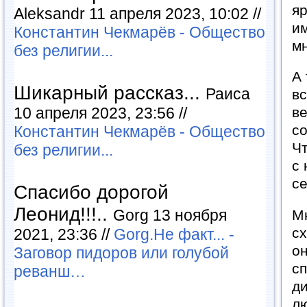
я
Aleksandr 11 апреля 2023, 10:02 //
им
Константин Чекмарёв - Общество
мн
без религии...
А 
Шикарный рассказ...
Раиса
вс
10 апреля 2023, 23:56 //
ве
с
Константин Чекмарёв - Общество
Чт
без религии...
с 
с
Спасибо дорогой
Леонид!!!..
Gorg 13 ноября
М
сх
2021, 23:36 //
Gorg.Не факт... -
он
Заговор пидоров или голубой
сп
реванш…
д
лю