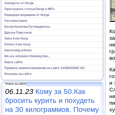
Анекдоты от Gorga
Прослушать статьи Gorga в МР3.
Народная медицина от Gorga
Гостевая книга
Белая Калитва.Путеводитель
К
Друзья Прислали
за
Tales from Gorg
не
Dishes from Gorg
г
Interesting articles
We are mistaken thinking that...
во
Карта сайта
Правила комментирования на сайте SANDRONIC.RU
Ка
Реклама на сайте
го
и 
Новое на сайте
Сл
06.11.23
Кому за 50.Как
не
бросить курить и похудеть
п
на 30 килограммов. Почему
ху