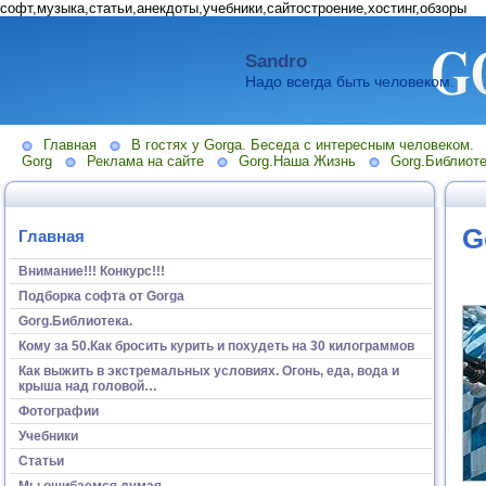
софт,музыка,статьи,анекдоты,учебники,сайтостроение,хостинг,обзоры
Sandro
Надо всегда быть человеком.
Главная
В гостях у Gorga. Беседа с интересным человеком.
Gorg
Реклама на сайте
Gorg.Наша Жизнь
Gorg.Библиоте
G
Главная
Внимание!!! Конкурс!!!
Подборка софта от Gorga
Gorg.Библиотека.
Кому за 50.Как бросить курить и похудеть на 30 килограммов
Как выжить в экстремальных условиях. Огонь, еда, вода и
крыша над головой…
Фотографии
Учебники
Статьи
Мы ошибаемся думая...