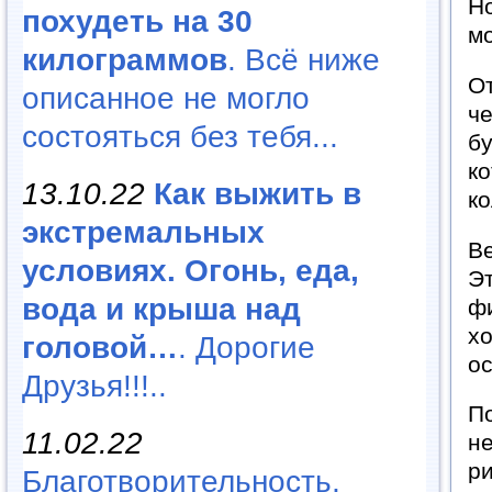
Но
похудеть на 30
м
килограммов
. Всё ниже
От
описанное не могло
че
состояться без тебя...
бу
ко
13.10.22
Как выжить в
ко
экстремальных
Ве
условиях. Огонь, еда,
Эт
вода и крыша над
фи
хо
головой…
. Дорогие
ос
Друзья!!!..
По
11.02.22
не
ри
Благотворительность,