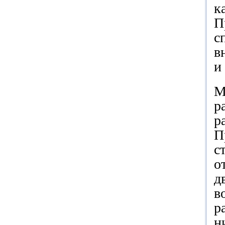
к
П
с
в
и
М
р
р
П
с
о
д
в
р
н