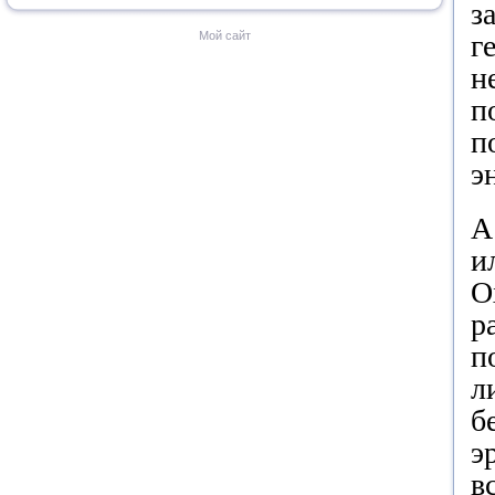
з
Мой сайт
г
н
п
п
э
А
и
О
р
п
л
б
э
в