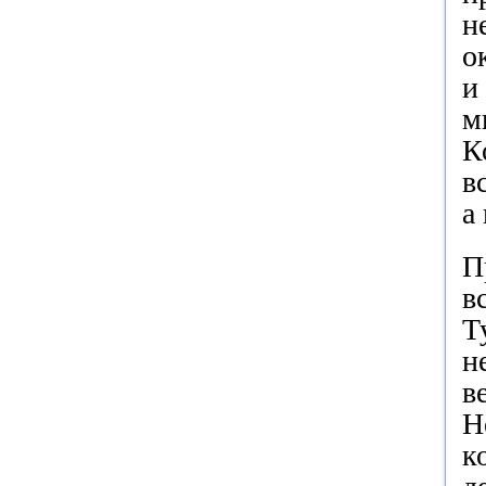
н
о
и
м
К
в
а
П
в
Т
н
в
Н
к