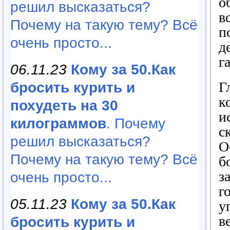
о
решил высказаться?
в
Почему на такую тему? Всё
п
очень просто...
д
г
06.11.23
Кому за 50.Как
Г
бросить курить и
к
похудеть на 30
и
килограммов
. Почему
с
решил высказаться?
О
Почему на такую тему? Всё
б
з
очень просто...
г
05.11.23
Кому за 50.Как
у
в
бросить курить и