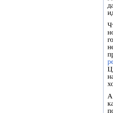
д
и
Ч
н
г
н
п
р
Ц
н
х
А
к
п