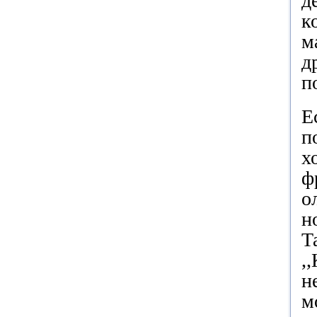
д
к
м
д
п
Е
п
х
ф
о
н
Т
,
н
м