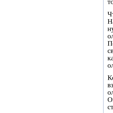
т
Ч
Н
н
о
П
с
к
о
К
в
о
О
с