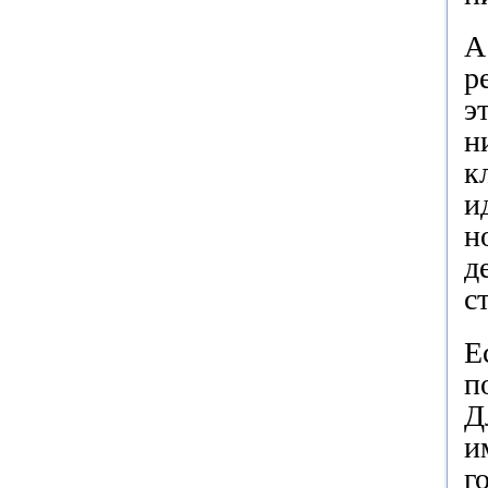
А
р
э
н
к
и
н
д
с
Е
п
Д
и
г