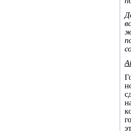
п
Д
в
ж
п
с
А
Г
н
с
н
к
г
э