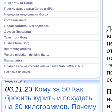
Анекдоты от Gorga
Прослушать статьи Gorga в МР3.
Народная медицина от Gorga
Гостевая книга
Белая Калитва.Путеводитель
Д
Друзья Прислали
в
Tales from Gorg
н
Dishes from Gorg
о
Interesting articles
We are mistaken thinking that...
г
Карта сайта
т
Правила комментирования на сайте SANDRONIC.RU
п
Реклама на сайте
е
Новое на сайте
06.11.23
Кому за 50.Как
П
бросить курить и похудеть
н
и
на 30 килограммов. Почему