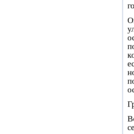
г
О
у
о
п
к
е
н
п
о
Г
В
с