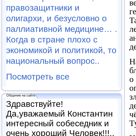
в
правозащитники и
г
олигархи, и безусловно о
Т
паллиативной медицине… .
л
а
Когда в стране плохо с
д
экономикой и политикой, то
национальный вопрос..
Н
б
Посмотреть все
о
о
з
Общение на сайте
Здравствуйте!
д
Да,уважаемый Константин
ч
Т
интересный собеседник и
очень хороший Человек!!!..