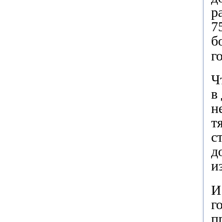
р
7
б
г
Ч
в
н
т
с
д
и
И
г
п