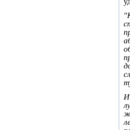
у
"
с
п
а
о
п
д
с
т
И
л
ж
л