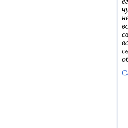
е
ч
н
в
с
в
с
о
С