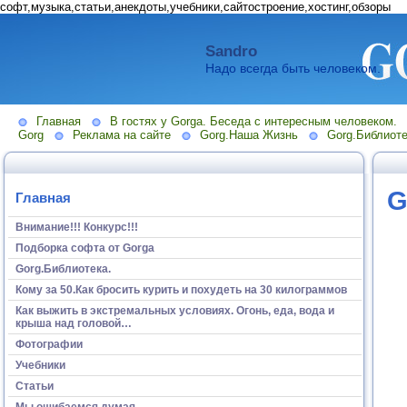
софт,музыка,статьи,анекдоты,учебники,сайтостроение,хостинг,обзоры
Sandro
Надо всегда быть человеком.
Главная
В гостях у Gorga. Беседа с интересным человеком.
Gorg
Реклама на сайте
Gorg.Наша Жизнь
Gorg.Библиоте
G
Главная
Внимание!!! Конкурс!!!
Подборка софта от Gorga
Gorg.Библиотека.
Кому за 50.Как бросить курить и похудеть на 30 килограммов
Как выжить в экстремальных условиях. Огонь, еда, вода и
крыша над головой…
Фотографии
Учебники
Статьи
Мы ошибаемся думая...