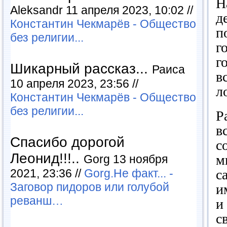
Н
Aleksandr 11 апреля 2023, 10:02 //
д
Константин Чекмарёв - Общество
п
без религии...
г
г
Шикарный рассказ...
Раиса
в
10 апреля 2023, 23:56 //
л
Константин Чекмарёв - Общество
без религии...
Р
в
Спасибо дорогой
с
Леонид!!!..
м
Gorg 13 ноября
2021, 23:36 //
Gorg.Не факт... -
с
Заговор пидоров или голубой
и
реванш…
и
с