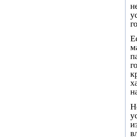
н
у
г
Е
м
п
г
к
х
н
Н
у
и
в