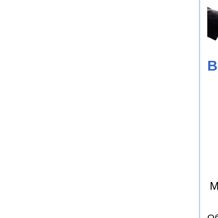
В
М
Об