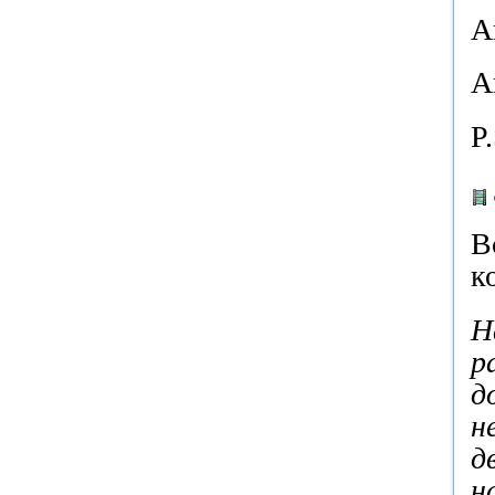
А
А
P.
В
к
Н
р
д
н
д
н