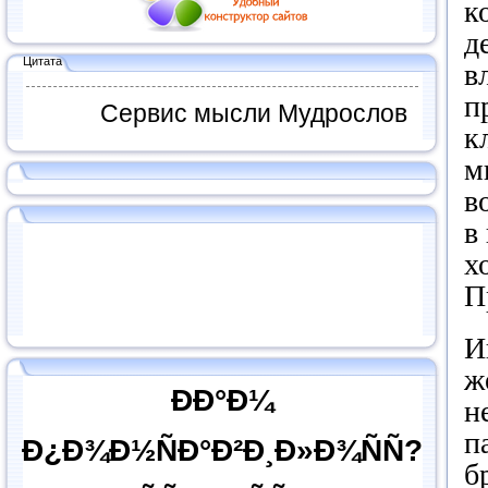
к
д
Цитата
в
п
Сервис мысли Мудрослов
к
м
в
в
х
П
И
ж
ÐÐ°Ð¼
н
п
Ð¿Ð¾Ð½ÑÐ°Ð²Ð¸Ð»Ð¾ÑÑ?
б