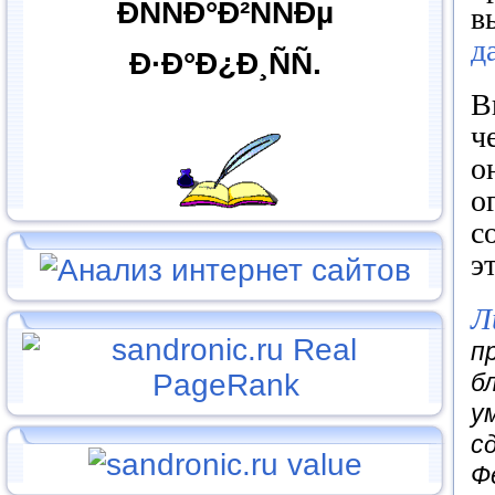
ÐÑÑÐ°Ð²ÑÑÐµ
в
д
Ð·Ð°Ð¿Ð¸ÑÑ.
В
ч
о
о
с
э
Л
п
б
у
с
Ф