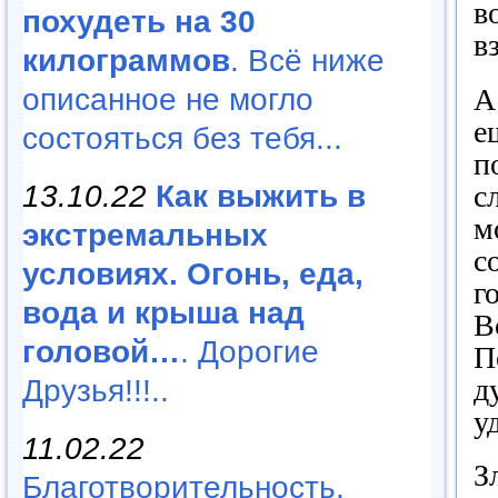
в
похудеть на 30
в
килограммов
. Всё ниже
А
описанное не могло
е
состояться без тебя...
п
с
13.10.22
Как выжить в
м
экстремальных
с
условиях. Огонь, еда,
г
вода и крыша над
В
головой…
. Дорогие
П
д
Друзья!!!..
у
11.02.22
З
Благотворительность,