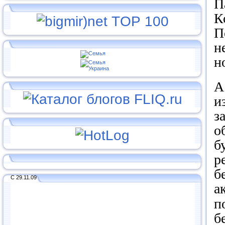
П
К
П
н
н
А
и
з
о
б
р
б
С 29.11.09
а
п
б