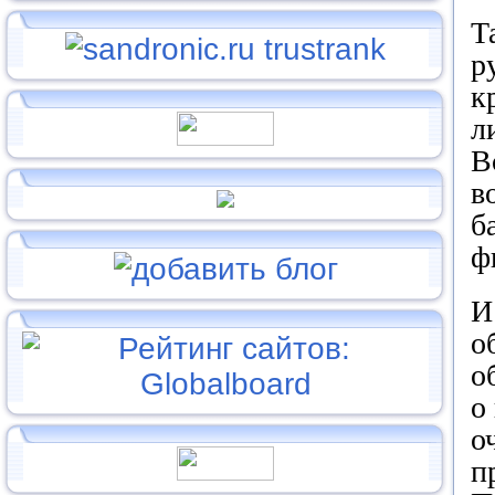
Т
р
к
л
В
в
б
ф
И
о
о
о
о
п