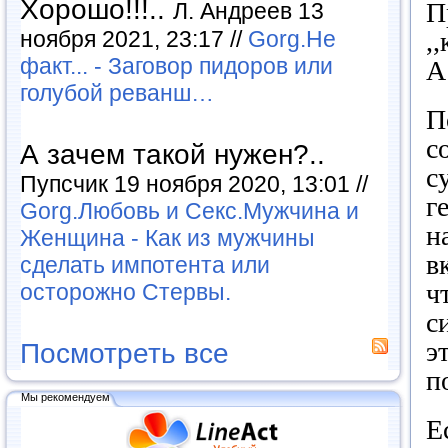
Хорошо!!!..
П
Л. Андреев 13
ноября 2021, 23:17 //
Gorg.Не
,
факт... - Заговор пидоров или
А
голубой реванш…
П
с
А зачем такой нужен?..
с
Пупсчик 19 ноября 2020, 13:01 //
г
Gorg.Любовь и Секс.Мужчина и
н
Женщина - Как из мужчины
в
сделать импотента или
ч
осторожно Стервы.
с
э
Посмотреть все
п
Мы рекомендуем
Е