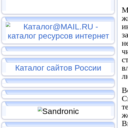
М
ж
и
з
н
ч
с
Каталог сайтов России
в
л
В
С
т
ж
В