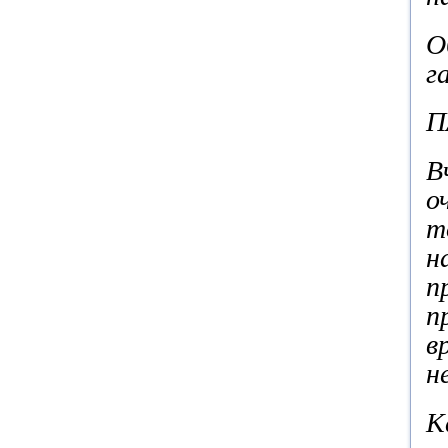
О
г
П
В
о
т
н
п
п
в
н
К