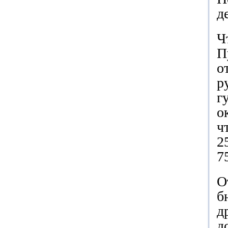
д
Ч
П
о
р
г
о
ч
2
7
О
б
д
д