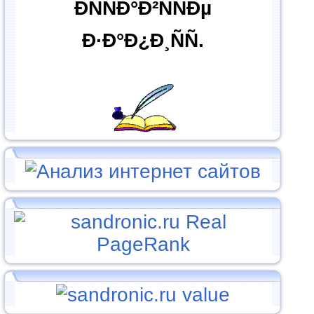
ÐÑÑÐ°Ð²ÑÑÐµ
Ð·Ð°Ð¿Ð¸ÑÑ.