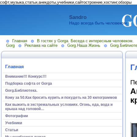
софт,музыка,статьи,анекдоты,учебники,сайтостроение,хостинг,обзоры
Sandro
Надо всегда быть человеком.
Главная
В гостях у Gorga. Беседа с интересным человеком.
Gorg
Реклама на сайте
Gorg.Наша Жизнь
Gorg.Библиоте
Г
Главная
Внимание!!! Конкурс!!!
П
Подборка софта от Gorga
А
Gorg.Библиотека.
Кому за 50.Как бросить курить и похудеть на 30 килограммов
к
Как выжить в экстремальных условиях. Огонь, еда, вода и
крыша над головой…
Фотографии
Учебники
Статьи
Мы ошибаемся думая...