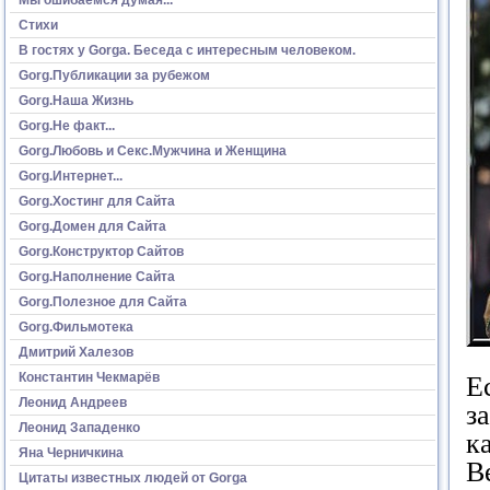
Стихи
В гостях у Gorga. Беседа с интересным человеком.
Gorg.Публикации за рубежом
Gorg.Наша Жизнь
Gorg.Не факт...
Gorg.Любовь и Секс.Мужчина и Женщина
Gorg.Интернет...
Gorg.Хостинг для Сайта
Gorg.Домен для Сайта
Gorg.Конструктор Сайтов
Gorg.Наполнение Сайта
Gorg.Полезное для Сайта
Gorg.Фильмотека
Дмитрий Халезов
Константин Чекмарёв
Е
Леонид Андреев
з
Леонид Западенко
к
Яна Черничкина
В
Цитаты известных людей от Gorga