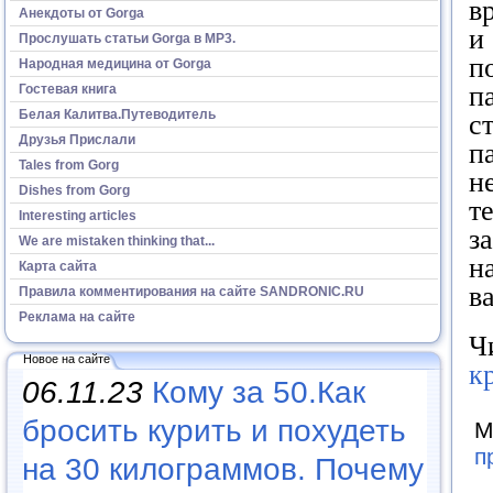
в
Анекдоты от Gorga
и
Прослушать статьи Gorga в МР3.
п
Народная медицина от Gorga
п
Гостевая книга
Белая Калитва.Путеводитель
с
Друзья Прислали
п
Tales from Gorg
н
Dishes from Gorg
т
Interesting articles
з
We are mistaken thinking that...
н
Карта сайта
в
Правила комментирования на сайте SANDRONIC.RU
Реклама на сайте
Ч
Новое на сайте
к
06.11.23
Кому за 50.Как
бросить курить и похудеть
М
п
на 30 килограммов. Почему