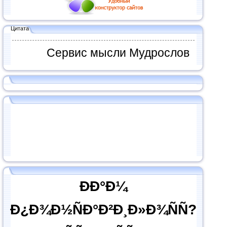
Цитата
Сервис мысли Мудрослов
ÐÐ°Ð¼
Ð¿Ð¾Ð½ÑÐ°Ð²Ð¸Ð»Ð¾ÑÑ?