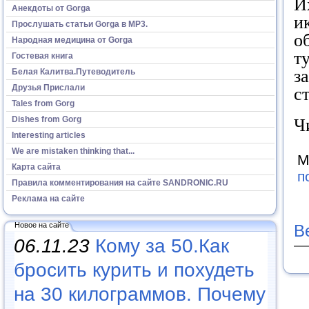
И
Анекдоты от Gorga
и
Прослушать статьи Gorga в МР3.
о
Народная медицина от Gorga
т
Гостевая книга
з
Белая Калитва.Путеводитель
Друзья Прислали
с
Tales from Gorg
Dishes from Gorg
Ч
Interesting articles
We are mistaken thinking that...
М
Карта сайта
п
Правила комментирования на сайте SANDRONIC.RU
Реклама на сайте
Новое на сайте
В
06.11.23
Кому за 50.Как
бросить курить и похудеть
на 30 килограммов. Почему