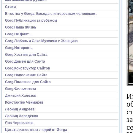
Стихи
В гостях у Gorga. Беседа с интересным человеком.
Gorg.Публикации за рубежом
Gorg.Наша Жизнь
Gorg.Не факт...
Gorg.Любовь и Секс.Мужчина и Женщина
Gorg.Интернет...
Gorg.Хостинг для Сайта
Gorg.Домен для Сайта
Gorg.Конструктор Сайтов
Gorg.Наполнение Сайта
Gorg.Полезное для Сайта
Gorg.Фильмотека
И
Дмитрий Халезов
о
Константин Чекмарёв
Леонид Андреев
с
Леонид Западенко
з
Яна Черничкина
с
Цитаты известных людей от Gorga