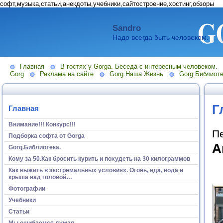
софт,музыка,статьи,анекдоты,учебники,сайтостроение,хостинг,обзоры
Sandro
Надо всегда быть человеком.
Главная
В гостях у Gorga. Беседа с интересным человеком.
Gorg
Реклама на сайте
Gorg.Наша Жизнь
Gorg.Библиоте
Г
Главная
Внимание!!! Конкурс!!!
П
Подборка софта от Gorga
А
Gorg.Библиотека.
Кому за 50.Как бросить курить и похудеть на 30 килограммов
Как выжить в экстремальных условиях. Огонь, еда, вода и
крыша над головой…
Фотографии
Учебники
Статьи
Мы ошибаемся думая...