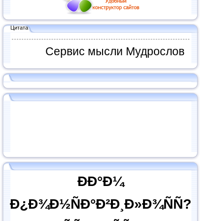
Цитата
Сервис мысли Мудрослов
ÐÐ°Ð¼
Ð¿Ð¾Ð½ÑÐ°Ð²Ð¸Ð»Ð¾ÑÑ?