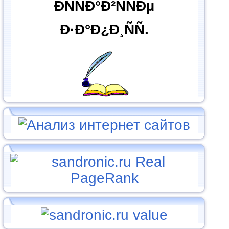
ÐÑÑÐ°Ð²ÑÑÐµ
Ð·Ð°Ð¿Ð¸ÑÑ.