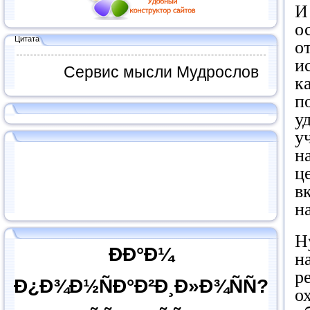
И
о
Цитата
о
и
Сервис мысли Мудрослов
к
п
у
у
н
ц
в
н
Н
ÐÐ°Ð¼
н
р
Ð¿Ð¾Ð½ÑÐ°Ð²Ð¸Ð»Ð¾ÑÑ?
о