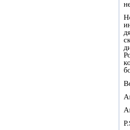
н
Н
и
д
с
д
Р
к
б
В
А
А
P
.