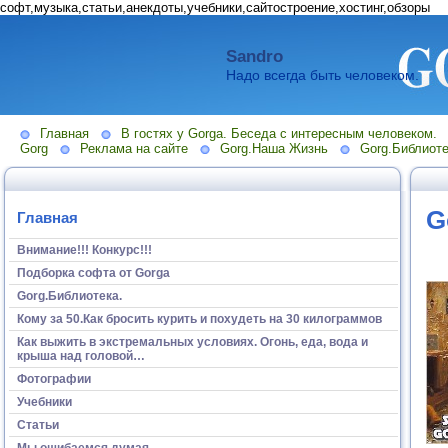
софт,музыка,статьи,анекдоты,учебники,сайтостроение,хостинг,обзоры
Sandro
Надо всегда быть человеком.
Главная
В гостях у Gorga. Беседа с интересным человеком.
Gorg
Реклама на сайте
Gorg.Наша Жизнь
Gorg.Библиоте
G
Главная
Внимание!!! Конкурс!!!
Подборка софта от Gorga
Gorg.Библиотека.
Кому за 50.Как бросить курить и похудеть на 30 килограммов
Как выжить в экстремальных условиях. Огонь, еда, вода и
крыша над головой…
Фотографии
Учебники
Статьи
Мы ошибаемся думая...