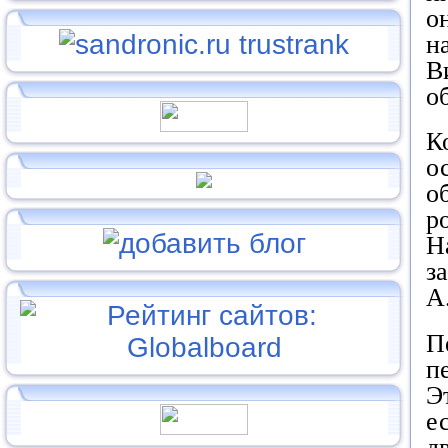
о
н
В
о
К
о
о
р
Н
з
А
П
п
Э
е
д