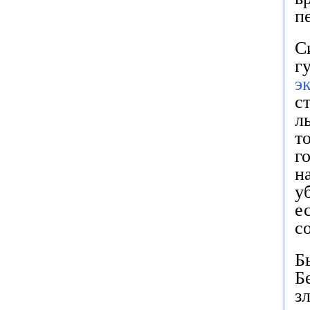
п
С
г
э
с
л
т
г
н
у
е
с
Б
Б
з