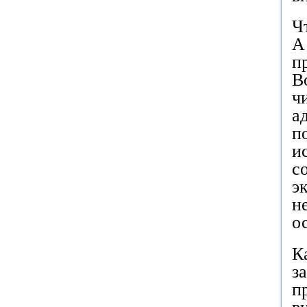
Ч
А
п
В
ч
а
п
и
с
э
н
о
К
з
п