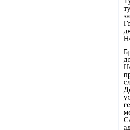
Т
т
з
Г
д
Н
Б
д
Н
п
с
Д
у
г
м
С
а