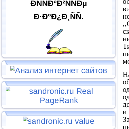
о
ÐÑÑÐ°Ð²ÑÑÐµ
в
Ð·Ð°Ð¿Ð¸ÑÑ.
н
,
с
н
Т
п
м
Н
о
о
о
д
и
З
п