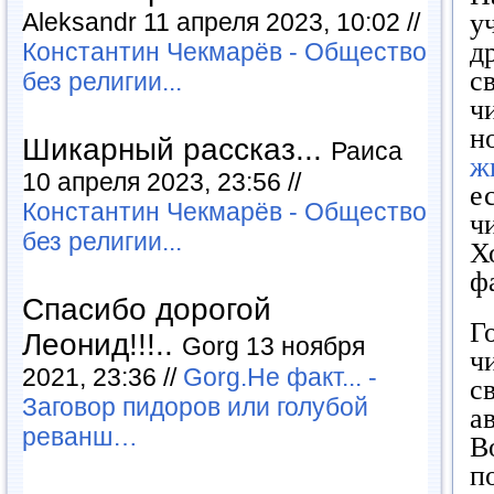
Aleksandr 11 апреля 2023, 10:02 //
у
д
Константин Чекмарёв - Общество
с
без религии...
ч
н
Шикарный рассказ...
Раиса
ж
10 апреля 2023, 23:56 //
е
Константин Чекмарёв - Общество
ч
без религии...
Х
ф
Спасибо дорогой
Г
Леонид!!!..
Gorg 13 ноября
ч
2021, 23:36 //
Gorg.Не факт... -
с
Заговор пидоров или голубой
а
реванш…
В
п