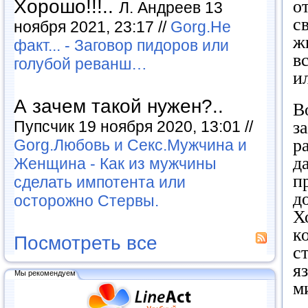
Хорошо!!!..
о
Л. Андреев 13
с
ноября 2021, 23:17 //
Gorg.Не
ж
факт... - Заговор пидоров или
в
голубой реванш…
и
А зачем такой нужен?..
В
з
Пупсчик 19 ноября 2020, 13:01 //
р
Gorg.Любовь и Секс.Мужчина и
д
Женщина - Как из мужчины
п
сделать импотента или
д
осторожно Стервы.
Х
к
Посмотреть все
с
я
Мы рекомендуем
м