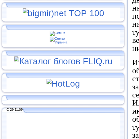
н
п
н
т
в
н
И
о
с
з
с
И
и
С 29.11.09
о
т
з