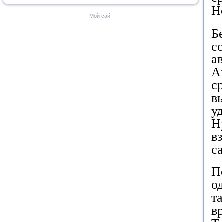
Н
Мой сайт
Б
с
а
А
с
в
у
Н
в
с
П
о
т
в