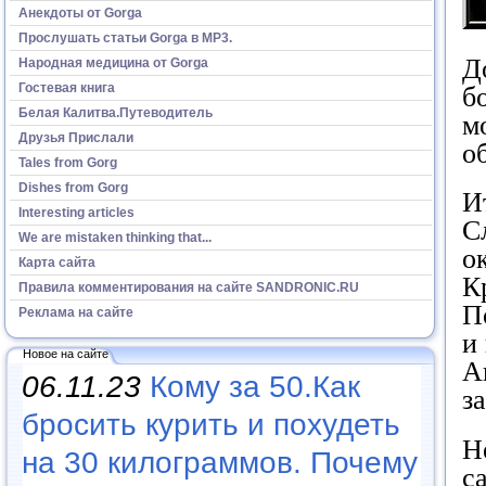
Анекдоты от Gorga
Прослушать статьи Gorga в МР3.
Д
Народная медицина от Gorga
Гостевая книга
б
Белая Калитва.Путеводитель
м
Друзья Прислали
о
Tales from Gorg
Dishes from Gorg
И
Interesting articles
С
We are mistaken thinking that...
о
Карта сайта
К
Правила комментирования на сайте SANDRONIC.RU
П
Реклама на сайте
и
Новое на сайте
А
06.11.23
Кому за 50.Как
з
бросить курить и похудеть
Н
на 30 килограммов. Почему
с