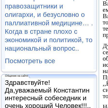
В
правозащитники и
е
олигархи, и безусловно о
В
т
паллиативной медицине… .
т
Когда в стране плохо с
п
экономикой и политикой, то
Д
национальный вопрос..
с
о
Посмотреть все
и
н
П
Общение на сайте
Здравствуйте!
,
с
Да,уважаемый Константин
т
интересный собеседник и
очень хороший Человек!!!..
Н