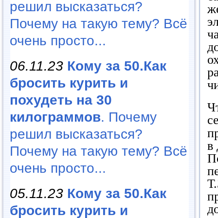
решил высказаться?
ж
э
Почему на такую тему? Всё
ч
очень просто...
д
о
06.11.23
Кому за 50.Как
р
бросить курить и
ч
похудеть на 30
Ч
килограммов
. Почему
с
п
решил высказаться?
в
Почему на такую тему? Всё
П
очень просто...
п
Т
05.11.23
Кому за 50.Как
п
д
бросить курить и