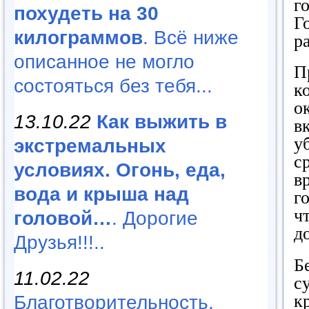
г
похудеть на 30
Г
килограммов
. Всё ниже
р
описанное не могло
П
состояться без тебя...
к
о
13.10.22
Как выжить в
в
у
экстремальных
с
условиях. Огонь, еда,
в
вода и крыша над
г
ч
головой…
. Дорогие
д
Друзья!!!..
Б
11.02.22
с
к
Благотворительность,