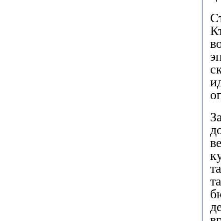
С
К
в
э
с
и
о
З
д
в
к
т
т
б
д
в