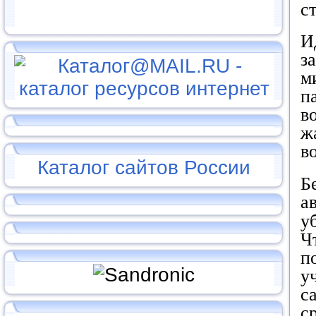
с
И
з
м
п
в
ж
в
Каталог сайтов России
Б
а
у
Ч
п
у
с
с