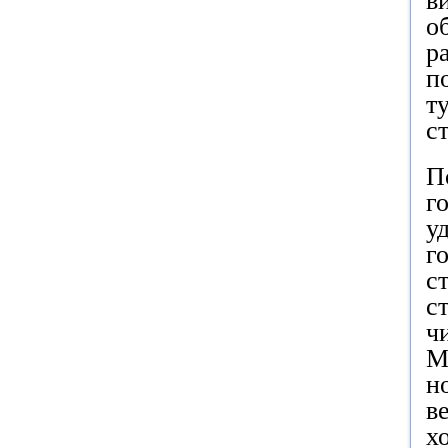
в
о
р
п
т
с
П
г
у
г
с
с
ч
М
н
в
х