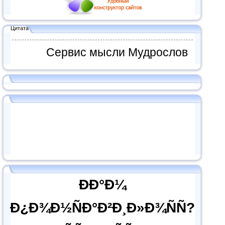
Цитата
Сервис мысли Мудрослов
ÐÐ°Ð¼
Ð¿Ð¾Ð½ÑÐ°Ð²Ð¸Ð»Ð¾ÑÑ?