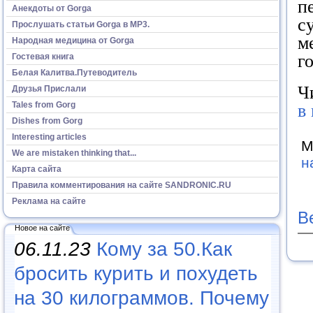
п
Анекдоты от Gorga
с
Прослушать статьи Gorga в МР3.
м
Народная медицина от Gorga
г
Гостевая книга
Белая Калитва.Путеводитель
Ч
Друзья Прислали
Tales from Gorg
в
Dishes from Gorg
Interesting articles
М
We are mistaken thinking that...
н
Карта сайта
Правила комментирования на сайте SANDRONIC.RU
Реклама на сайте
В
Новое на сайте
06.11.23
Кому за 50.Как
бросить курить и похудеть
на 30 килограммов. Почему