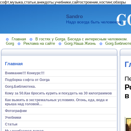
софт,музыка,статьи,анекдоты,учебники,сайтостроение,хостинг,обзоры
Sandro
Надо всегда быть человеком.
Главная
В гостях у Gorga. Беседа с интересным человеком.
Gorg
Реклама на сайте
Gorg.Наша Жизнь
Gorg.Библиоте
Г
Главная
Внимание!!! Конкурс!!!
П
Подборка софта от Gorga
Р
Gorg.Библиотека.
Кому за 50.Как бросить курить и похудеть на 30 килограммов
в
Как выжить в экстремальных условиях. Огонь, еда, вода и
крыша над головой…
Фотографии
Учебники
Статьи
Мы ошибаемся думая...