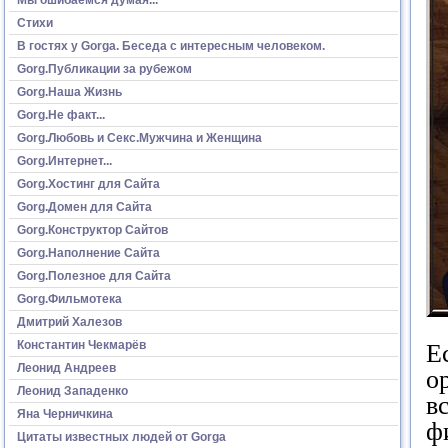
Стихи
В гостях у Gorga. Беседа с интересным человеком.
Gorg.Публикации за рубежом
Gorg.Наша Жизнь
Gorg.Не факт...
Gorg.Любовь и Секс.Мужчина и Женщина
Gorg.Интернет...
Gorg.Хостинг для Сайта
Gorg.Домен для Сайта
Gorg.Конструктор Сайтов
Gorg.Наполнение Сайта
Gorg.Полезное для Сайта
Gorg.Фильмотека
Дмитрий Халезов
Константин Чекмарёв
Е
Леонид Андреев
о
Леонид Западенко
в
Яна Черничкина
ф
Цитаты известных людей от Gorga