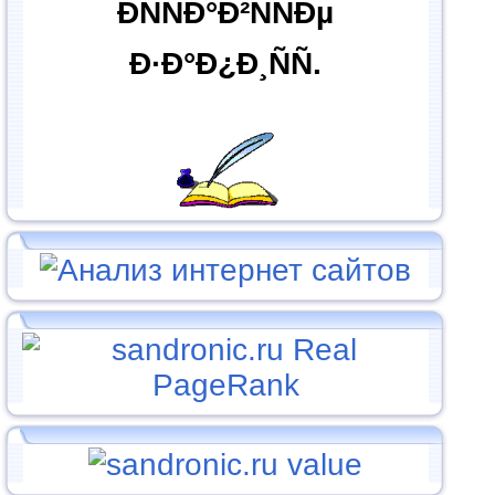
ÐÑÑÐ°Ð²ÑÑÐµ
Ð·Ð°Ð¿Ð¸ÑÑ.