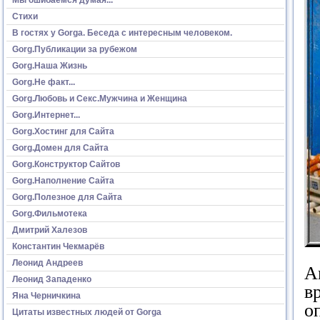
Стихи
В гостях у Gorga. Беседа с интересным человеком.
Gorg.Публикации за рубежом
Gorg.Наша Жизнь
Gorg.Не факт...
Gorg.Любовь и Секс.Мужчина и Женщина
Gorg.Интернет...
Gorg.Хостинг для Сайта
Gorg.Домен для Сайта
Gorg.Конструктор Сайтов
Gorg.Наполнение Сайта
Gorg.Полезное для Сайта
Gorg.Фильмотека
Дмитрий Халезов
Константин Чекмарёв
Леонид Андреев
А
Леонид Западенко
в
Яна Черничкина
о
Цитаты известных людей от Gorga