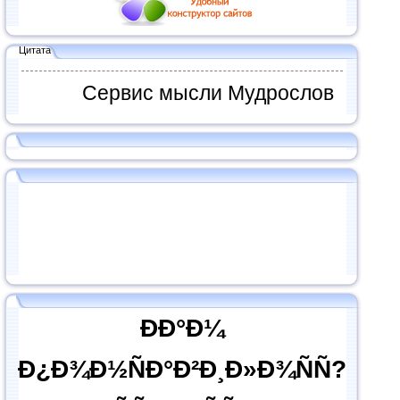
Цитата
Сервис мысли Мудрослов
ÐÐ°Ð¼
Ð¿Ð¾Ð½ÑÐ°Ð²Ð¸Ð»Ð¾ÑÑ?