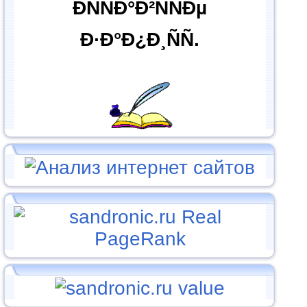
ÐÑÑÐ°Ð²ÑÑÐµ
Ð·Ð°Ð¿Ð¸ÑÑ.