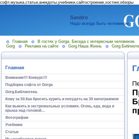
софт,музыка,статьи,анекдоты,учебники,сайтостроение,хостинг,обзоры
Sandro
Надо всегда быть человеком.
Главная
В гостях у Gorga. Беседа с интересным человеком.
Gorg
Реклама на сайте
Gorg.Наша Жизнь
Gorg.Библиоте
Г
Главная
Внимание!!! Конкурс!!!
П
Подборка софта от Gorga
П
Gorg.Библиотека.
Кому за 50.Как бросить курить и похудеть на 30 килограммов
Б
Как выжить в экстремальных условиях. Огонь, еда, вода и
п
крыша над головой…
Фотографии
Учебники
Статьи
Мы ошибаемся думая...