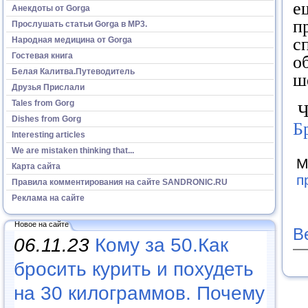
е
Анекдоты от Gorga
п
Прослушать статьи Gorga в МР3.
с
Народная медицина от Gorga
Гостевая книга
о
Белая Калитва.Путеводитель
ш
Друзья Прислали
Tales from Gorg
Ч
Dishes from Gorg
Б
Interesting articles
We are mistaken thinking that...
М
Карта сайта
п
Правила комментирования на сайте SANDRONIC.RU
Реклама на сайте
Новое на сайте
В
06.11.23
Кому за 50.Как
бросить курить и похудеть
на 30 килограммов. Почему