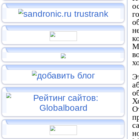
о
г
о
н
к
М
в
х
Э
а
о
Х
О
п
с
н