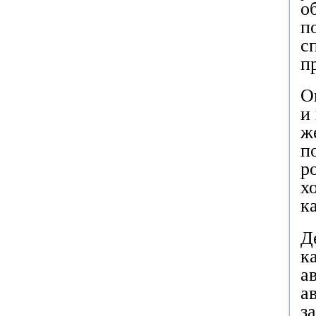
о
п
с
п
О
и
ж
п
р
х
к
Д
к
а
а
з