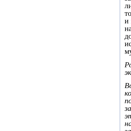
л
т
и
н
д
и
м
Р
э
В
к
п
з
э
н