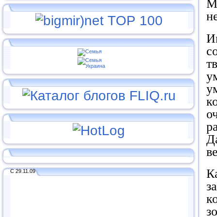
М
н
И
с
т
у
у
к
о
р
Д
в
К
С 29.11.09
з
к
з