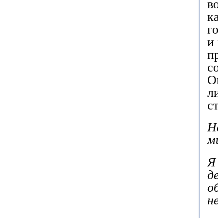
в
к
г
и
п
с
О
л
с
Н
м
Я
д
о
н