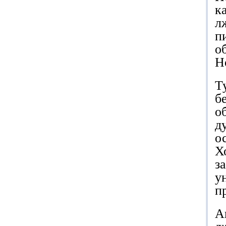
к
л
п
о
Н
Т
б
о
д
о
Х
з
у
п
А