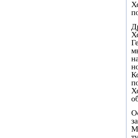
Х
п
Д
Х
Г
м
н
н
К
п
Х
о
О
з
М
т