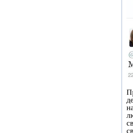
П
д
н
л
с
с