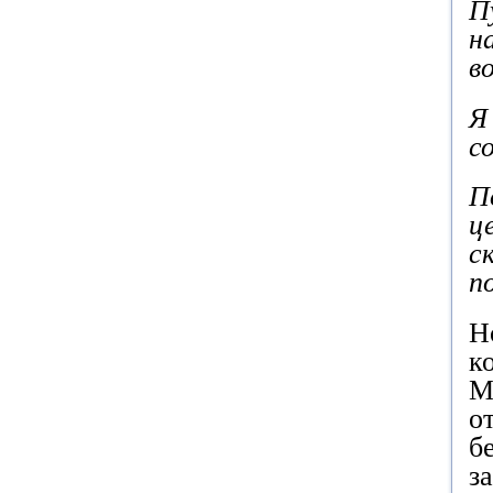
П
н
в
Я
с
П
ц
с
п
Н
к
М
о
б
з