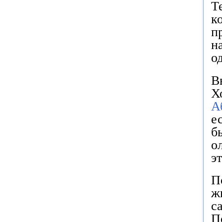
Т
к
п
н
о
В
Х
А
е
б
о
э
П
ж
с
П