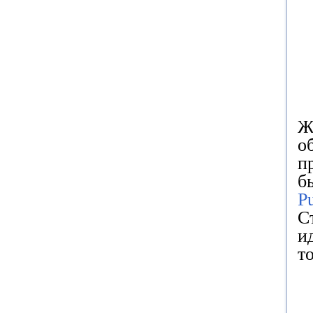
Ж
о
п
б
P
С
и
т