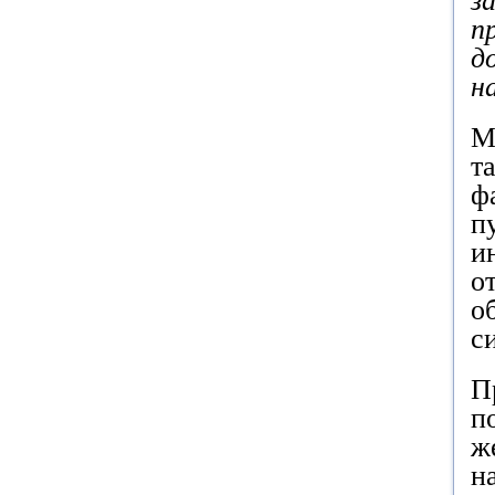
з
п
д
н
М
т
ф
п
и
о
о
с
П
п
ж
н