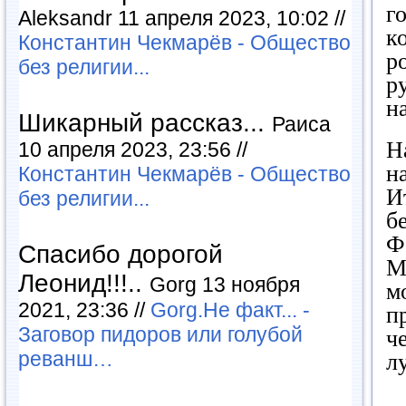
г
Aleksandr 11 апреля 2023, 10:02 //
к
Константин Чекмарёв - Общество
р
без религии...
р
н
Шикарный рассказ...
Раиса
Н
10 апреля 2023, 23:56 //
н
Константин Чекмарёв - Общество
И
без религии...
б
Ф
Спасибо дорогой
М
Леонид!!!..
Gorg 13 ноября
м
2021, 23:36 //
Gorg.Не факт... -
п
Заговор пидоров или голубой
ч
реванш…
л