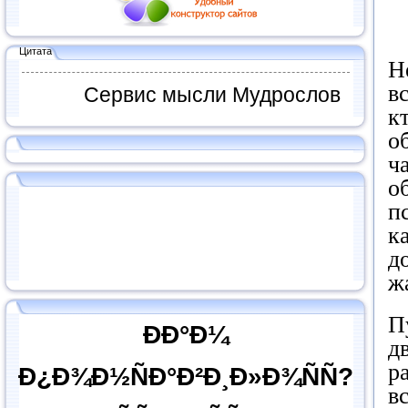
Цитата
Н
в
Сервис мысли Мудрослов
к
о
ч
о
п
к
д
ж
П
ÐÐ°Ð¼
д
р
Ð¿Ð¾Ð½ÑÐ°Ð²Ð¸Ð»Ð¾ÑÑ?
в