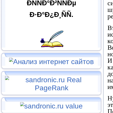
ÐÑÑÐ°Ð²ÑÑÐµ
с
ш
Ð·Ð°Ð¿Ð¸ÑÑ.
р
В
и
к
В
н
И
к
д
н
и
Н
э
П