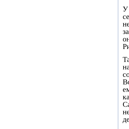
У
с
н
з
о
Р
Т
н
с
В
е
к
С
н
д