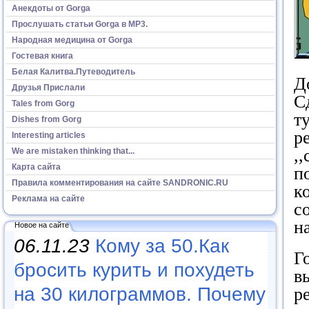
Анекдоты от Gorga
Прослушать статьи Gorga в МР3.
Народная медицина от Gorga
Гостевая книга
Белая Калитва.Путеводитель
Д
Друзья Прислали
С
Tales from Gorg
т
Dishes from Gorg
р
Interesting articles
,
We are mistaken thinking that...
Карта сайта
п
Правила комментирования на сайте SANDRONIC.RU
к
Реклама на сайте
с
н
Новое на сайте
06.11.23
Кому за 50.Как
Г
бросить курить и похудеть
в
на 30 килограммов. Почему
р