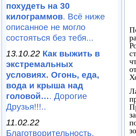
похудеть на 30
килограммов
. Всё ниже
описанное не могло
П
состояться без тебя...
р
Р
13.10.22
Как выжить в
с
ч
экстремальных
о
условиях. Огонь, еда,
Х
вода и крыша над
Л
головой…
. Дорогие
п
Друзья!!!..
П
з
11.02.22
п
з
Благотворительность,