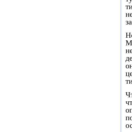
т
н
з
Н
М
н
д
о
ц
т
Ч
ч
о
п
о