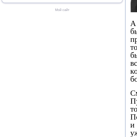
Мой сайт
А
б
п
т
б
в
к
б
С
П
т
П
и
у