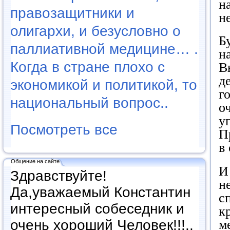
н
правозащитники и
н
олигархи, и безусловно о
Б
паллиативной медицине… .
н
Когда в стране плохо с
В
д
экономикой и политикой, то
г
национальный вопрос..
о
у
Посмотреть все
П
в
Общение на сайте
И
Здравствуйте!
н
Да,уважаемый Константин
с
интересный собеседник и
к
очень хороший Человек!!!..
м