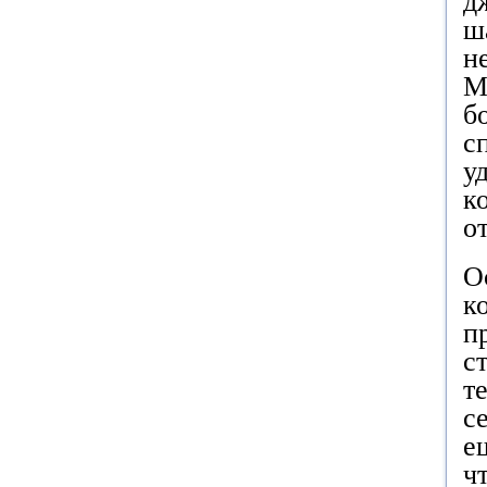
д
ш
н
М
б
с
у
к
о
О
к
п
с
т
с
е
ч