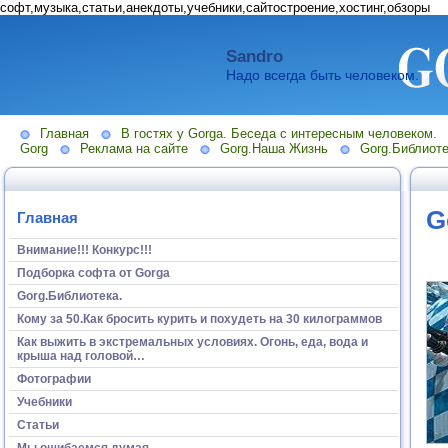
софт,музыка,статьи,анекдоты,учебники,сайтостроение,хостинг,обзоры
Sandro
Надо всегда быть человеком.
Главная
В гостях у Gorga. Беседа с интересным человеком.
Gorg
Реклама на сайте
Gorg.Наша Жизнь
Gorg.Библиоте
G
Главная
Внимание!!! Конкурс!!!
Подборка софта от Gorga
Gorg.Библиотека.
Кому за 50.Как бросить курить и похудеть на 30 килограммов
Как выжить в экстремальных условиях. Огонь, еда, вода и
крыша над головой…
Фотографии
Учебники
Статьи
Мы ошибаемся думая...