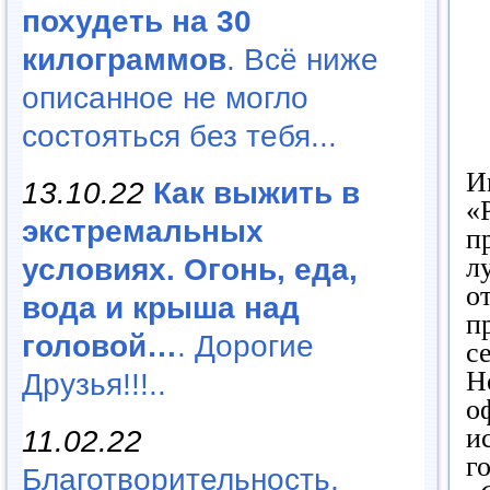
похудеть на 30
килограммов
. Всё ниже
описанное не могло
состояться без тебя...
И
13.10.22
Как выжить в
«
экстремальных
п
л
условиях. Огонь, еда,
о
вода и крыша над
п
головой…
. Дорогие
с
Н
Друзья!!!..
о
и
11.02.22
г
Благотворительность,