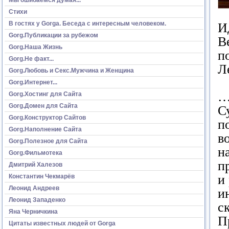
Стихи
В гостях у Gorga. Беседа с интересным человеком.
И
Gorg.Публикации за рубежом
В
Gorg.Наша Жизнь
п
Gorg.Не факт...
Л
Gorg.Любовь и Секс.Мужчина и Женщина
Gorg.Интернет...
…
Gorg.Хостинг для Сайта
Gorg.Домен для Сайта
С
Gorg.Конструктор Сайтов
п
Gorg.Наполнение Сайта
в
Gorg.Полезное для Сайта
н
Gorg.Фильмотека
п
Дмитрий Халезов
и
Константин Чекмарёв
Леонид Андреев
и
Леонид Западенко
с
Яна Черничкина
П
Цитаты известных людей от Gorga