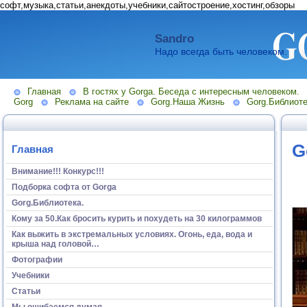
софт,музыка,статьи,анекдоты,учебники,сайтостроение,хостинг,обзоры
Sandro
Надо всегда быть человеком.
Главная
В гостях у Gorga. Беседа с интересным человеком.
Gorg
Реклама на сайте
Gorg.Наша Жизнь
Gorg.Библиоте
G
Главная
Внимание!!! Конкурс!!!
Подборка софта от Gorga
Gorg.Библиотека.
Кому за 50.Как бросить курить и похудеть на 30 килограммов
Как выжить в экстремальных условиях. Огонь, еда, вода и
крыша над головой…
Фотографии
Учебники
Статьи
Мы ошибаемся думая...