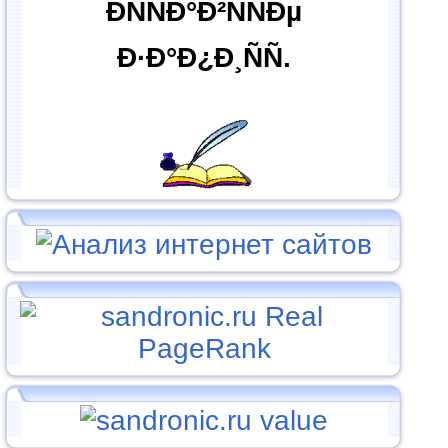
ÐÑÑÐ°Ð²ÑÑÐµ
Ð·Ð°Ð¿Ð¸ÑÑ.