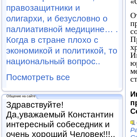
«
правозащитники и
О
олигархи, и безусловно о
п
паллиативной медицине… .
с
П
Когда в стране плохо с
х
экономикой и политикой, то
И
национальный вопрос..
ю
м
Посмотреть все
с
И
Общение на сайте
п
Здравствуйте!
С
Да,уважаемый Константин
интересный собеседник и
Р
очень хороший Человек!!!..