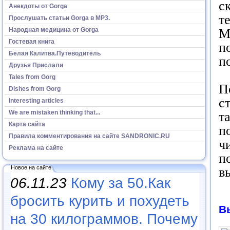
с
Анекдоты от Gorga
т
Прослушать статьи Gorga в МР3.
Народная медицина от Gorga
М
Гостевая книга
п
Белая Калитва.Путеводитель
п
Друзья Прислали
Tales from Gorg
П
Dishes from Gorg
с
Interesting articles
We are mistaken thinking that...
т
Карта сайта
п
Правила комментирования на сайте SANDRONIC.RU
ч
Реклама на сайте
п
Новое на сайте
в
06.11.23
Кому за 50.Как
бросить курить и похудеть
В
на 30 килограммов. Почему