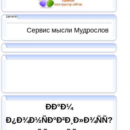
Цитата
Сервис мысли Мудрослов
ÐÐ°Ð¼
Ð¿Ð¾Ð½ÑÐ°Ð²Ð¸Ð»Ð¾ÑÑ?