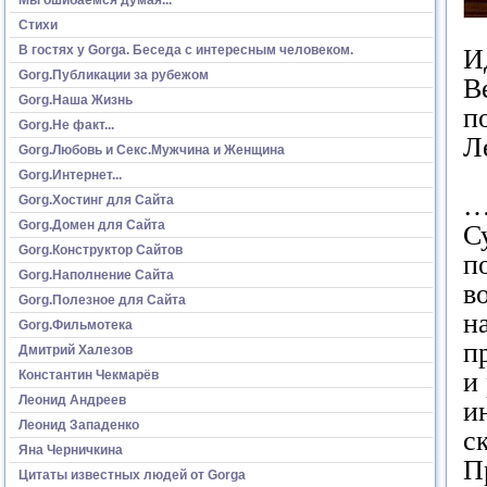
Стихи
В гостях у Gorga. Беседа с интересным человеком.
И
Gorg.Публикации за рубежом
В
Gorg.Наша Жизнь
п
Gorg.Не факт...
Л
Gorg.Любовь и Секс.Мужчина и Женщина
Gorg.Интернет...
…
Gorg.Хостинг для Сайта
Gorg.Домен для Сайта
С
Gorg.Конструктор Сайтов
п
Gorg.Наполнение Сайта
в
Gorg.Полезное для Сайта
н
Gorg.Фильмотека
п
Дмитрий Халезов
и
Константин Чекмарёв
Леонид Андреев
и
Леонид Западенко
с
Яна Черничкина
П
Цитаты известных людей от Gorga