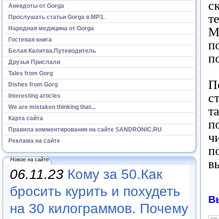
с
Анекдоты от Gorga
т
Прослушать статьи Gorga в МР3.
Народная медицина от Gorga
М
Гостевая книга
п
Белая Калитва.Путеводитель
п
Друзья Прислали
Tales from Gorg
П
Dishes from Gorg
с
Interesting articles
We are mistaken thinking that...
т
Карта сайта
п
Правила комментирования на сайте SANDRONIC.RU
ч
Реклама на сайте
п
Новое на сайте
в
06.11.23
Кому за 50.Как
бросить курить и похудеть
В
на 30 килограммов. Почему