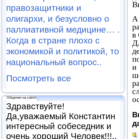
В
правозащитники и
олигархи, и безусловно о
А
р
паллиативной медицине… .
в
Когда в стране плохо с
Д
экономикой и политикой, то
д
п
национальный вопрос..
и
ш
Посмотреть все
р
с
о
Общение на сайте
Здравствуйте!
В
Да,уважаемый Константин
д
интересный собеседник и
очень хороший Человек!!!..