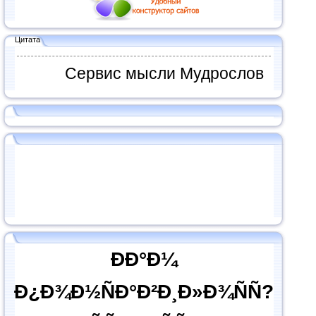
Цитата
Сервис мысли Мудрослов
ÐÐ°Ð¼
Ð¿Ð¾Ð½ÑÐ°Ð²Ð¸Ð»Ð¾ÑÑ?