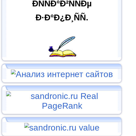
ÐÑÑÐ°Ð²ÑÑÐµ
Ð·Ð°Ð¿Ð¸ÑÑ.