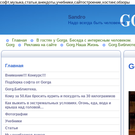
софт,музыка,статьи,анекдоты,учебники,сайтостроение,хостинг,обзоры
Sandro
Надо всегда быть человеком.
Главная
В гостях у Gorga. Беседа с интересным человеком.
Gorg
Реклама на сайте
Gorg.Наша Жизнь
Gorg.Библиоте
G
Главная
Внимание!!! Конкурс!!!
Подборка софта от Gorga
Gorg.Библиотека.
Кому за 50.Как бросить курить и похудеть на 30 килограммов
Как выжить в экстремальных условиях. Огонь, еда, вода и
крыша над головой…
Фотографии
Учебники
Статьи
Мы ошибаемся думая...