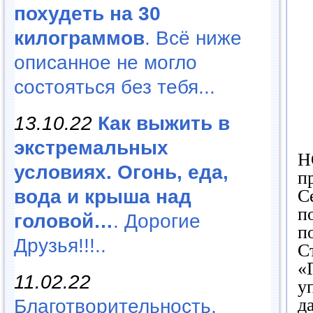
похудеть на 30
килограммов
. Всё ниже
описанное не могло
состояться без тебя...
13.10.22
Как выжить в
экстремальных
Н
условиях. Огонь, еда,
п
вода и крыша над
С
п
головой…
. Дорогие
п
Друзья!!!..
С
«
11.02.22
у
д
Благотворительность,