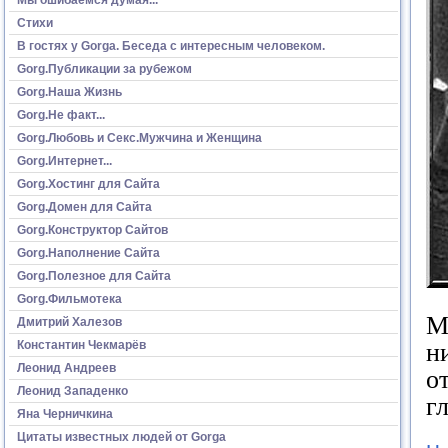
Стихи
В гостях у Gorga. Беседа с интересным человеком.
Gorg.Публикации за рубежом
Gorg.Наша Жизнь
Gorg.Не факт...
Gorg.Любовь и Секс.Мужчина и Женщина
Gorg.Интернет...
Gorg.Хостинг для Сайта
Gorg.Домен для Сайта
Gorg.Конструктор Сайтов
Gorg.Наполнение Сайта
Gorg.Полезное для Сайта
Gorg.Фильмотека
М
Дмитрий Халезов
н
Константин Чекмарёв
Леонид Андреев
о
Леонид Западенко
гл
Яна Черничкина
Цитаты известных людей от Gorga