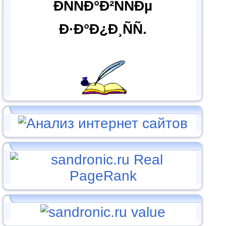
ÐÑÑÐ°Ð²ÑÑÐµ
Ð·Ð°Ð¿Ð¸ÑÑ.