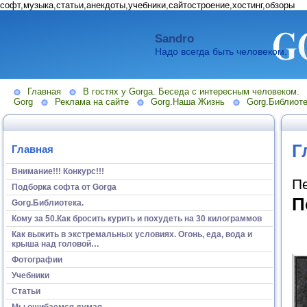
софт,музыка,статьи,анекдоты,учебники,сайтостроение,хостинг,обзоры
Sandro
Надо всегда быть человеком.
Главная
В гостях у Gorga. Беседа с интересным человеком.
Gorg
Реклама на сайте
Gorg.Наша Жизнь
Gorg.Библиоте
Г
Главная
Внимание!!! Конкурс!!!
П
Подборка софта от Gorga
П
Gorg.Библиотека.
Кому за 50.Как бросить курить и похудеть на 30 килограммов
Как выжить в экстремальных условиях. Огонь, еда, вода и
крыша над головой…
Фотографии
Учебники
Статьи
Мы ошибаемся думая...