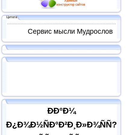
Цитата
Сервис мысли Мудрослов
ÐÐ°Ð¼
Ð¿Ð¾Ð½ÑÐ°Ð²Ð¸Ð»Ð¾ÑÑ?