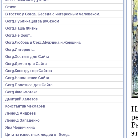
Стихи
В гостях у Gorga. Беседа с интересным человеком.
Gorg.Публикации за рубежом
Gorg.Наша Жизнь
Gorg.Не факт...
Gorg.Любовь и Секс.Мужчина и Женщина
Gorg.Интернет...
Gorg.Хостинг для Сайта
Gorg.Домен для Сайта
Gorg.Конструктор Сайтов
Gorg.Наполнение Сайта
Gorg.Полезное для Сайта
Gorg.Фильмотека
Дмитрий Халезов
Константин Чекмарёв
Н
Леонид Андреев
р
Леонид Западенко
Р
Яна Черничкина
э
Цитаты известных людей от Gorga