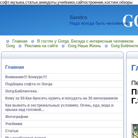
софт,музыка,статьи,анекдоты,учебники,сайтостроение,хостинг,обзоры
Sandro
Надо всегда быть человеком.
Главная
В гостях у Gorga. Беседа с интересным человеком.
Gorg
Реклама на сайте
Gorg.Наша Жизнь
Gorg.Библиоте
Г
Главная
Внимание!!! Конкурс!!!
П
Подборка софта от Gorga
П
Gorg.Библиотека.
Кому за 50.Как бросить курить и похудеть на 30 килограммов
Г
Как выжить в экстремальных условиях. Огонь, еда, вода и
крыша над головой…
Фотографии
Учебники
Статьи
Мы ошибаемся думая...