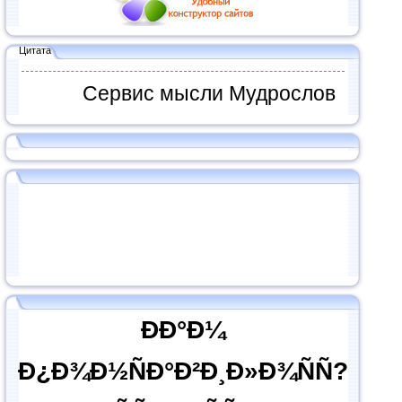
Цитата
Сервис мысли Мудрослов
ÐÐ°Ð¼
Ð¿Ð¾Ð½ÑÐ°Ð²Ð¸Ð»Ð¾ÑÑ?