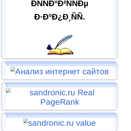
ÐÑÑÐ°Ð²ÑÑÐµ
Ð·Ð°Ð¿Ð¸ÑÑ.