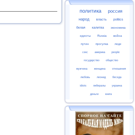
политика
россия
народ
власть
politics
белая
калитва
экономика
идиоты
Russia
война
путин
прогулка
люди
секс
америка
people
государство
общество
мужчина
женщина
отношения
любовь
леонид
беседа
idiots
либералы
украина
деньги
книга