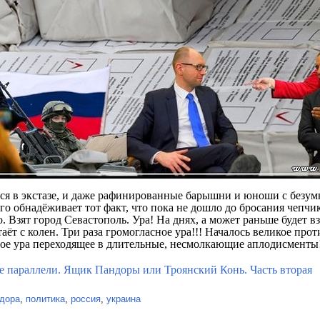
ся в экстазе, и даже рафинированные барышни и юноши с безу
 обнадёживает тот факт, что пока не дошло до бросания чепчиков
 Взят город Севастополь. Ура! На днях, а может раньше будет вз
аёт с колен. Три раза громогласное ура!!! Началось великое про
ое ура переходящее в длительные, несмолкающие аплодисменты!
е параллели. Ящик Пандоры или Троянский Конь. Часть вторая
дора
,
политика
,
россия
,
украина