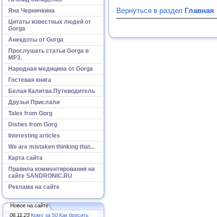
Вернуться в раздел
Главная
Яна Черничкина
Цитаты известных людей от
Gorga
Анекдоты от Gorga
Прослушать статьи Gorga в
МР3.
Народная медицина от Gorga
Гостевая книга
Белая Калитва.Путеводитель
Друзья Прислали
Tales from Gorg
Dishes from Gorg
Interesting articles
We are mistaken thinking that...
Карта сайта
Правила комментирования на
сайте SANDRONIC.RU
Реклама на сайте
Новое на сайте
06.11.23
Кому за 50.Как бросить