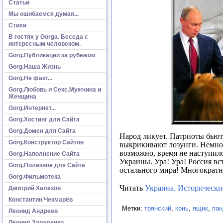
Статьи
Мы ошибаемся думая...
Стихи
В гостях у Gorga. Беседа с
интересным человеком.
Gorg.Публикации за рубежом
Gorg.Наша Жизнь
Gorg.Не факт...
Gorg.Любовь и Секс.Мужчина и
Женщина
Gorg.Интернет...
Gorg.Хостинг для Сайта
Gorg.Домен для Сайта
Народ ликует. Патриоты бьют
Gorg.Конструктор Сайтов
выкрикивают лозунги. Немного
возможно, время не наступило.
Gorg.Наполнение Сайта
Украины. Ура! Ура! Россия вст
Gorg.Полезное для Сайта
остального мира! Многократн
Gorg.Фильмотека
Читать
Украина. Исторически
Дмитрий Халезов
Константин Чекмарёв
Метки:
трянский
,
конь
,
ящик
,
пан
Леонид Андреев
Леонид Западенко