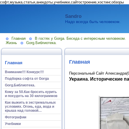
софт,музыка,статьи,анекдоты,учебники,сайтостроение,хостинг,обзоры
Sandro
Надо всегда быть человеком.
Главная
В гостях у Gorga. Беседа с интересным человеком.
Жизнь
Gorg.Библиотека.
Главная
Главная
Внимание!!! Конкурс!!!
Персональный Сайт Александра(
Украина. Исторические п
Подборка софта от Gorga
Gorg.Библиотека.
Кому за 50.Как бросить курить
и похудеть на 30 килограммов
Как выжить в экстремальных
условиях. Огонь, еда, вода и
крыша над головой…
Фотографии
Учебники