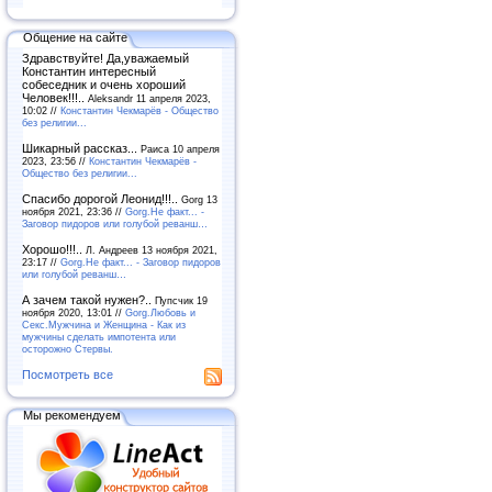
Общение на сайте
Здравствуйте! Да,уважаемый
Константин интересный
собеседник и очень хороший
Человек!!!..
Aleksandr 11 апреля 2023,
10:02 //
Константин Чекмарёв - Общество
без религии...
Шикарный рассказ...
Раиса 10 апреля
2023, 23:56 //
Константин Чекмарёв -
Общество без религии...
Спасибо дорогой Леонид!!!..
Gorg 13
ноября 2021, 23:36 //
Gorg.Не факт... -
Заговор пидоров или голубой реванш…
Хорошо!!!..
Л. Андреев 13 ноября 2021,
23:17 //
Gorg.Не факт... - Заговор пидоров
или голубой реванш…
А зачем такой нужен?..
Пупсчик 19
ноября 2020, 13:01 //
Gorg.Любовь и
Секс.Мужчина и Женщина - Как из
мужчины сделать импотента или
осторожно Стервы.
Посмотреть все
Мы рекомендуем