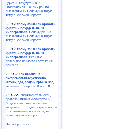
курить и похудеть на 30
килограммов. Почему решил
высказаться? Почему на такую
тему? Всё очень просто...
06.11.23
Кому за 50.Как бросить
курить и похудеть на 30
килограммов
. Почему решил
высказаться? Почему на такую
тему? Всё очень просто...
05.11.23
Кому за 50.Как бросить
курить и похудеть на 30
килограммов
. Всё ниже
описанное не могло состояться
без тебя...
13.10.22
Как выжить в
экстремальных условиях.
Огонь, еда, вода и крыша над
головой…
. Дорогие Друзья!!!..
11.02.22
Благотворительность,
правозащитники и олигархи, и
безусловно о паллиативной
медицине… . Когда в стране плохо
с экономикой и политикой, то
национальный вопрос..
Посмотреть все