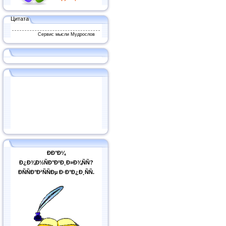
Цитата
Сервис мысли Мудрослов
ÐÐ°Ð¼
Ð¿Ð¾Ð½ÑÐ°Ð²Ð¸Ð»Ð¾ÑÑ?
ÐÑÑÐ°Ð²ÑÑÐµ Ð·Ð°Ð¿Ð¸ÑÑ.