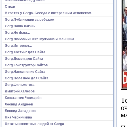
Стихи
В гостях у Gorga. Беседа с интересным человеком.
Gorg.Публикации за рубежом
Gorg.Наша Жизнь
Gorg.Не факт...
Gorg.Любовь и Секс.Мужчина и Женщина
Gorg.Интернет...
Gorg.Хостинг для Сайта
Gorg.Домен для Сайта
Gorg.Конструктор Сайтов
Gorg.Наполнение Сайта
Gorg.Полезное для Сайта
Gorg.Фильмотека
Дмитрий Халезов
Константин Чекмарёв
Т
Леонид Андреев
о
Леонид Западенко
м
Яна Черничкина
Цитаты известных людей от Gorga