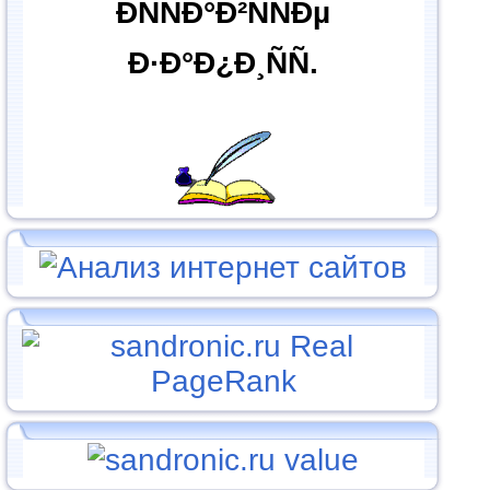
ÐÑÑÐ°Ð²ÑÑÐµ
Ð·Ð°Ð¿Ð¸ÑÑ.