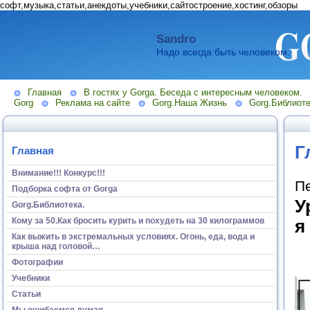
софт,музыка,статьи,анекдоты,учебники,сайтостроение,хостинг,обзоры
Sandro
Надо всегда быть человеком.
Главная
В гостях у Gorga. Беседа с интересным человеком.
Gorg
Реклама на сайте
Gorg.Наша Жизнь
Gorg.Библиоте
Г
Главная
Внимание!!! Конкурс!!!
П
Подборка софта от Gorga
У
Gorg.Библиотека.
Кому за 50.Как бросить курить и похудеть на 30 килограммов
я
Как выжить в экстремальных условиях. Огонь, еда, вода и
крыша над головой…
Фотографии
Учебники
Статьи
Мы ошибаемся думая...