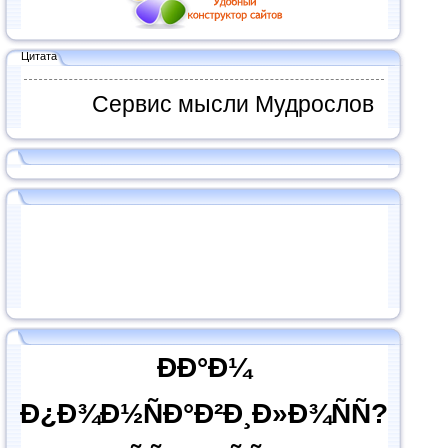
Цитата
Сервис мысли Мудрослов
ÐÐ°Ð¼
Ð¿Ð¾Ð½ÑÐ°Ð²Ð¸Ð»Ð¾ÑÑ?