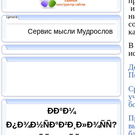
п
и
н
Цитата
с
к
Сервис мысли Мудрослов
В
и
Д
П
С
у
б
ÐÐ°Ð¼
П
Ð¿Ð¾Ð½ÑÐ°Ð²Ð¸Ð»Ð¾ÑÑ?
в
б