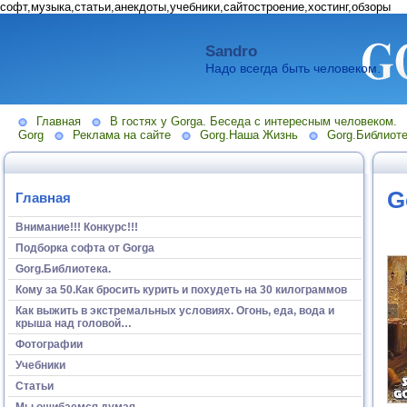
софт,музыка,статьи,анекдоты,учебники,сайтостроение,хостинг,обзоры
Sandro
Надо всегда быть человеком.
Главная
В гостях у Gorga. Беседа с интересным человеком.
Gorg
Реклама на сайте
Gorg.Наша Жизнь
Gorg.Библиоте
G
Главная
Внимание!!! Конкурс!!!
Подборка софта от Gorga
Gorg.Библиотека.
Кому за 50.Как бросить курить и похудеть на 30 килограммов
Как выжить в экстремальных условиях. Огонь, еда, вода и
крыша над головой…
Фотографии
Учебники
Статьи
Мы ошибаемся думая...