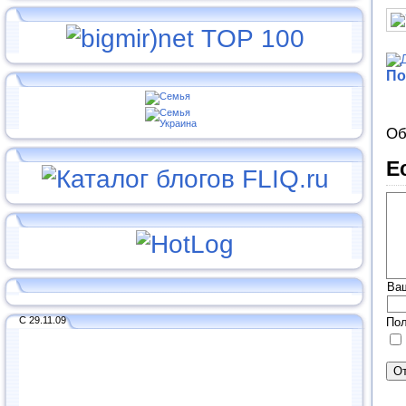
По
Об
Е
Ва
С 29.11.09
Пол