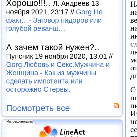
Хорошо!!!..
Л. Андреев 13
Н
н
ноября 2021, 23:17 //
Gorg.Не
в
факт... - Заговор пидоров или
н
голубой реванш…
и
с
А зачем такой нужен?..
л
Пупсчик 19 ноября 2020, 13:01 //
м
Gorg.Любовь и Секс.Мужчина и
о
Женщина - Как из мужчины
д
сделать импотента или
С
осторожно Стервы.
п
п
Посмотреть все
И
н
Мы рекомендуем
с