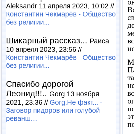
о
Aleksandr 11 апреля 2023, 10:02 //
В
Константин Чекмарёв - Общество
с
без религии...
д
м
Шикарный рассказ...
в
Раиса
н
10 апреля 2023, 23:56 //
Константин Чекмарёв - Общество
М
без религии...
П
т
Спасибо дорогой
н
Леонид!!!..
в
Gorg 13 ноября
о
2021, 23:36 //
Gorg.Не факт... -
п
Заговор пидоров или голубой
э
реванш…
п