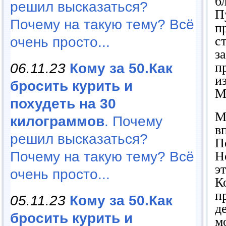
б
решил высказаться?
П
Почему на такую тему? Всё
п
с
очень просто...
з
п
06.11.23
Кому за 50.Как
и
бросить курить и
М
похудеть на 30
М
килограммов
. Почему
в
решил высказаться?
П
Почему на такую тему? Всё
Н
э
очень просто...
К
п
05.11.23
Кому за 50.Как
д
бросить курить и
м