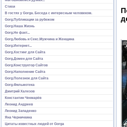
Стихи
П
В гостях у Gorga. Беседа с интересным человеком.
д
Gorg.Публикации за рубежом
Gorg.Наша Жизнь
Gorg.Не факт...
Gorg.Любовь и Секс.Мужчина и Женщина
Gorg.Интернет...
Gorg.Хостинг для Сайта
Gorg.Домен для Сайта
Gorg.Конструктор Сайтов
Gorg.Наполнение Сайта
Gorg.Полезное для Сайта
Gorg.Фильмотека
Дмитрий Халезов
Константин Чекмарёв
Леонид Андреев
Леонид Западенко
Яна Черничкина
Цитаты известных людей от Gorga