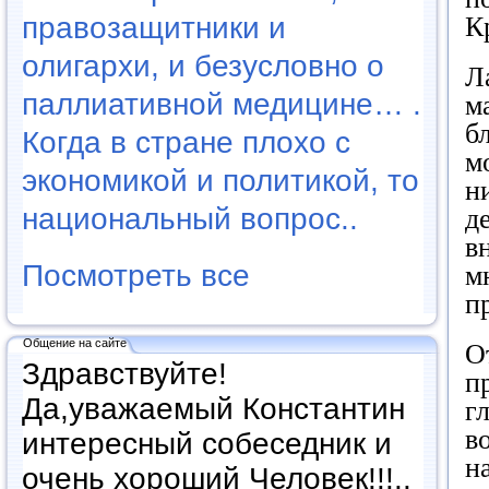
правозащитники и
К
олигархи, и безусловно о
Л
паллиативной медицине… .
м
б
Когда в стране плохо с
м
экономикой и политикой, то
н
национальный вопрос..
д
в
Посмотреть все
м
п
Общение на сайте
О
Здравствуйте!
п
Да,уважаемый Константин
г
в
интересный собеседник и
н
очень хороший Человек!!!..