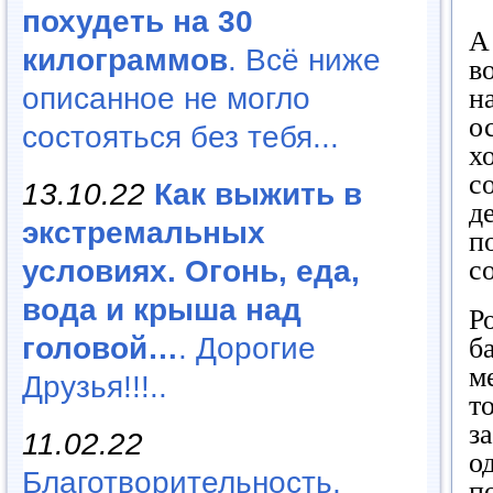
похудеть на 30
А
килограммов
. Всё ниже
в
описанное не могло
н
о
состояться без тебя...
х
с
13.10.22
Как выжить в
д
экстремальных
п
с
условиях. Огонь, еда,
вода и крыша над
Р
головой…
. Дорогие
б
м
Друзья!!!..
т
з
11.02.22
о
Благотворительность,
п