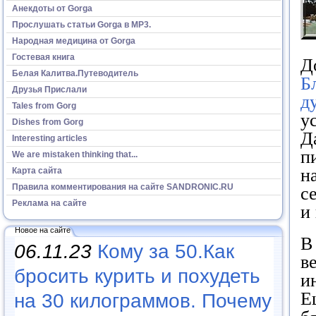
Анекдоты от Gorga
Прослушать статьи Gorga в МР3.
Народная медицина от Gorga
Гостевая книга
Д
Белая Калитва.Путеводитель
Б
Друзья Прислали
д
Tales from Gorg
у
Dishes from Gorg
Д
Interesting articles
п
We are mistaken thinking that...
н
Карта сайта
Правила комментирования на сайте SANDRONIC.RU
с
Реклама на сайте
и
Новое на сайте
В
06.11.23
Кому за 50.Как
в
бросить курить и похудеть
и
Е
на 30 килограммов. Почему