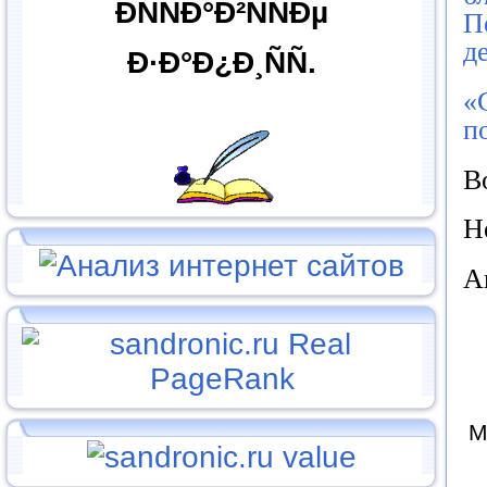
ÐÑÑÐ°Ð²ÑÑÐµ
П
д
Ð·Ð°Ð¿Ð¸ÑÑ.
«
п
В
Н
А
М