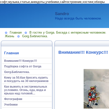
софт,музыка,статьи,анекдоты,учебники,сайтостроение,хостинг,обзоры
Sandro
Надо всегда быть человеком.
Главная
В гостях у Gorga. Беседа с интересным человеком.
Жизнь
Gorg.Библиотека.
Внимание!!! Конкурс!!!
Главная
Внимание!!! Конкурс!!!
Подборка софта от Gorga
Gorg.Библиотека.
Кому за 50.Как бросить курить
и похудеть на 30 килограммов
Как выжить в экстремальных
условиях. Огонь, еда, вода и
крыша над головой…
Фотографии
Учебники