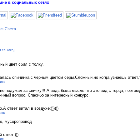
мне в социальных сетях
я ссылка]
ный цвет сбил с толку.
алась спичинка с чёрным цветом серы.Сложный,но когда узнаёшь ответ,то
ить
не подумал за спичку!!! А ведь была мысль,что это вид с торца, поэтом
ичный вопрос. Спасибо за интересный конкурс.
.А ответ витал в воздухе:))))))
ить
ую, мусоропровод
 ответ:)))
ить