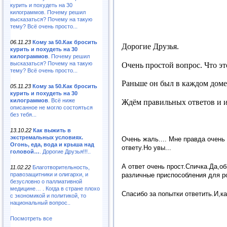
курить и похудеть на 30
килограммов. Почему решил
высказаться? Почему на такую
тему? Всё очень просто...
06.11.23
Кому за 50.Как бросить
Дорогие Друзья.
курить и похудеть на 30
килограммов
. Почему решил
высказаться? Почему на такую
Очень простой вопрос. Что эт
тему? Всё очень просто...
Раньше он был в каждом доме.
05.11.23
Кому за 50.Как бросить
курить и похудеть на 30
килограммов
. Всё ниже
Ждём правильных ответов и 
описанное не могло состояться
без тебя...
13.10.22
Как выжить в
экстремальных условиях.
Очень жаль.... Мне правда очень 
Огонь, еда, вода и крыша над
ответу.Но увы...
головой…
. Дорогие Друзья!!!..
А ответ очень прост.Спичка.Да,о
11.02.22
Благотворительность,
правозащитники и олигархи, и
различные приспособления для роз
безусловно о паллиативной
медицине… . Когда в стране плохо
Спасибо за попытки ответить.И,к
с экономикой и политикой, то
национальный вопрос..
Посмотреть все