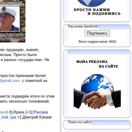
Рассылка Sandronic
Всего подписчиков: 6603
ою эрудицию, знания,
ресные. Просто были
 в разных государствах. Не
 простое признание более
@gmail.com
с пометкой на
месте подведём итоги по этим
меть несколько толкований.
ов
(+3);
Ирина
(+1);
Роксана
_inal_ipa
+1;Дмитрий Кокаев
Поиск по сайту