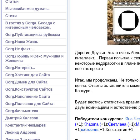
Статьи
Мы ошибаемся думая...
Стихи
В гостях у Gorga. Беседа с
интересным человеком.
Gorg.Публикации за рубежом
Gorg.Наша Жизнь
Gorg.Не факт...
Дорогие Друзья. Было очень боль
Gorg.Любовь и Секс.Мужчина и
интеллект... Первая попытка к с
Женщина
некоторые недоработки в плане п
Gorg.Интернет...
всё так просто.
Gorg.Хостинг для Сайта
Итак, мы продолжаем. Не только,
Gorg.Домен для Сайта
ценно. Ответы оставляйте в ком
Gorg.Конструктор Сайтов
Конкурс.
Gorg.Наполнение Сайта
Будет вестись статистика правил
Gorg.Полезное для Сайта
двум номинациям и естественно р
Gorg.Фильмотека
Дмитрий Халезов
Победители конкурсов:
Яна Че
(
+1);
Khatuna (
+1);
Светлана (
+1);
М
Константин Чекмарёв
+1;
extreems
+1;Константин +1
Леонид Андреев
Леонид Западенко