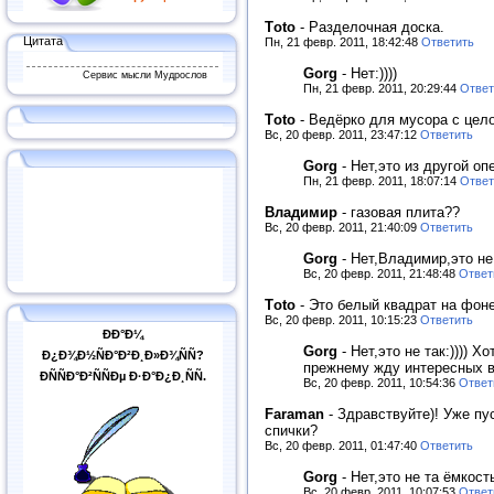
Тoto
-
Разделочная доска.
Цитата
Пн, 21 февр. 2011, 18:42:48
Ответить
Gorg
-
Нет:))))
Сервис мысли Мудрослов
Пн, 21 февр. 2011, 20:29:44
Ответ
Тoto
-
Ведёрко для мусора с цел
Вс, 20 февр. 2011, 23:47:12
Ответить
Gorg
-
Нет,это из другой опе
Пн, 21 февр. 2011, 18:07:14
Ответ
Владимир
-
газовая плита??
Вс, 20 февр. 2011, 21:40:09
Ответить
Gorg
-
Нет,Владимир,это не 
Вс, 20 февр. 2011, 21:48:48
Ответ
Тoto
-
Это белый квадрат на фоне
Вс, 20 февр. 2011, 10:15:23
Ответить
ÐÐ°Ð¼
Gorg
-
Нет,это не так:)))) 
Ð¿Ð¾Ð½ÑÐ°Ð²Ð¸Ð»Ð¾ÑÑ?
прежнему жду интересных во
ÐÑÑÐ°Ð²ÑÑÐµ Ð·Ð°Ð¿Ð¸ÑÑ.
Вс, 20 февр. 2011, 10:54:36
Ответ
Faraman
-
Здравствуйте)! Уже пу
спички?
Вс, 20 февр. 2011, 01:47:40
Ответить
Gorg
-
Нет,это не та ёмкость:
Вс, 20 февр. 2011, 10:07:53
Ответ