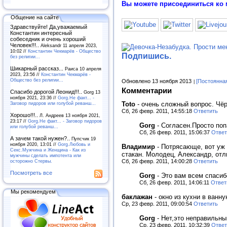
Вы можете присоединиться ко 
Общение на сайте
Здравствуйте! Да,уважаемый
Константин интересный
собеседник и очень хороший
Человек!!!..
Aleksandr 11 апреля 2023,
10:02 //
Константин Чекмарёв - Общество
Подпишись.
без религии...
Шикарный рассказ...
Раиса 10 апреля
2023, 23:56 //
Константин Чекмарёв -
Общество без религии...
Обновлено 13 ноября 2013
[Постоянна
Комментарии
Спасибо дорогой Леонид!!!..
Gorg 13
ноября 2021, 23:36 //
Gorg.Не факт... -
Заговор пидоров или голубой реванш…
Toto
-
очень сложный вопрос. Чёр
Сб, 26 февр. 2011, 14:55:18
Ответить
Хорошо!!!..
Л. Андреев 13 ноября 2021,
23:17 //
Gorg.Не факт... - Заговор пидоров
Gorg
-
Согласен.Просто поп
или голубой реванш…
Сб, 26 февр. 2011, 15:06:37
Ответ
А зачем такой нужен?..
Пупсчик 19
ноября 2020, 13:01 //
Gorg.Любовь и
Владимир
-
Потрясающе, вот уж 
Секс.Мужчина и Женщина - Как из
стакан. Молодец, Александр, отл
мужчины сделать импотента или
осторожно Стервы.
Сб, 26 февр. 2011, 14:00:28
Ответить
Посмотреть все
Gorg
-
Это вам всем спасибо
Сб, 26 февр. 2011, 14:06:11
Ответ
Мы рекомендуем
баклажан
-
окно из кухни в ванн
Ср, 23 февр. 2011, 09:00:54
Ответить
Gorg
-
Нет,это неправильный
Ср, 23 февр. 2011, 10:32:39
Ответ