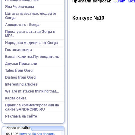
Прислали вопросы:
Guram Mosa
Яна Черничкина
Цитаты известных людей от
Конкурс №10
Gorga
Анекдоты от Gorga
Прослушать статьи Gorga в
МР3.
Народная медицина от Gorga
Гостевая книга
Белая Калитва.Путеводитель
Друзья Прислали
Tales from Gorg
Dishes from Gorg
Interesting articles
We are mistaken thinking that...
Карта сайта
Правила комментирования на
сайте SANDRONIC.RU
Реклама на сайте
Новое на сайте
06.11.23
Кому за 50.Как бросить