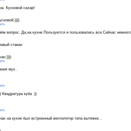
ара. Кусковой сахар!
сковой:))))
ить
мём вопрос. Да,на кухне.Пользуются и пользовались все.Сейчас немного
мовый стакан
ан:))))
ить
ания мух..
ить
 Квадратура куба :))
ить
нах на кухне был встроенный вентилятор типа вытяжки...
)