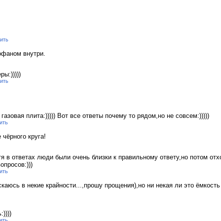
ить
офаном внутри.
ры:)))))
ить
газовая плита:))))) Вот все ответы почему то рядом,но не совсем:)))))
ить
 чёрного круга!
Хотя в ответах люди были очень близки к правильному ответу,но потом отхо
просов:)))
ить
скаюсь в некие крайности...,прошу прощения),но ни некая ли это ёмкост
))))
ить