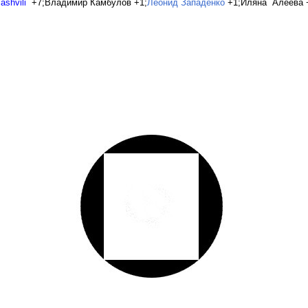
shvili
+7;Владимир Камбулов +1;
Леонид Западенко
+1;Иляна Алеева 