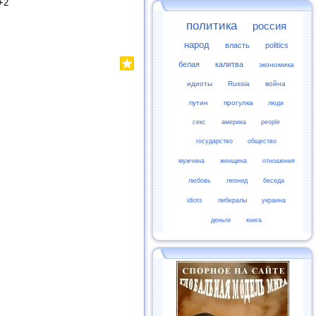
+2
политика
россия
народ
власть
politics
белая
калитва
экономика
идиоты
Russia
война
путин
прогулка
люди
секс
америка
people
государство
общество
мужчина
женщина
отношения
любовь
леонид
беседа
idiots
либералы
украина
деньги
книга