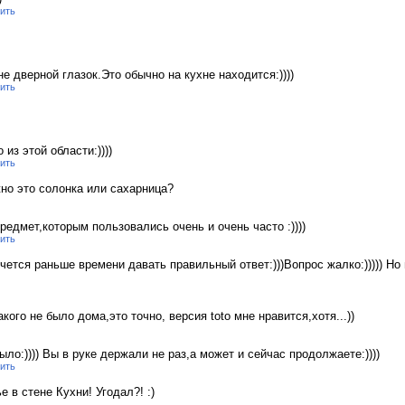
ить
не дверной глазок.Это обычно на кухне находится:))))
ить
 из этой области:))))
ить
но это солонка или сахарница?
предмет,которым пользовались очень и очень часто :))))
ить
чется раньше времени давать правильный ответ:)))Вопрос жалко:))))) Но
акого не было дома,это точно, версия toto мне нравится,хотя...))
ыло:)))) Вы в руке держали не раз,а может и сейчас продолжаете:))))
ить
 в стене Кухни! Угодал?! :)