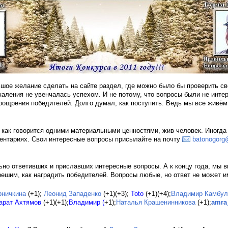
шое желание сделать на сайте раздел, где можно было бы проверить св
ожаления не увенчалась успехом. И не потому, что вопросы были не инте
оощрения победителей. Долго думал, как поступить. Ведь мы все живём
 как говорится одними материальными ценностями, жив человек. Иногда
ментариях. Свои интересные вопросы присылайте на почту
batonogorg
ьно ответивших и приславших интересные вопросы. А к концу года, мы в
ешим, как наградить победителей. Вопросы любые, но ответ не может и
рничкина
(+1);
Леонид Западенко
(+1)(+3);
Toto
(+1)(+4);
Владимир Камбул
арат Ахтямов
(+1)(+1);
Владимир (
+1);
Наталья Крашенинникова
(+1);
amra