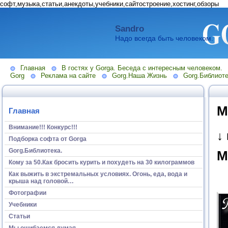
софт,музыка,статьи,анекдоты,учебники,сайтостроение,хостинг,обзоры
Sandro
Надо всегда быть человеком.
Главная
В гостях у Gorga. Беседа с интересным человеком.
Gorg
Реклама на сайте
Gorg.Наша Жизнь
Gorg.Библиоте
М
Главная
Внимание!!! Конкурс!!!
↓
Подборка софта от Gorga
Gorg.Библиотека.
М
Кому за 50.Как бросить курить и похудеть на 30 килограммов
Как выжить в экстремальных условиях. Огонь, еда, вода и
крыша над головой…
Фотографии
Учебники
Статьи
Мы ошибаемся думая...