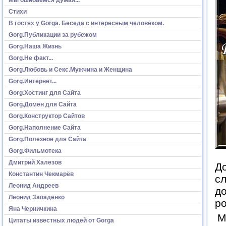
Стихи
В гостях у Gorga. Беседа с интересным человеком.
Gorg.Публикации за рубежом
Gorg.Наша Жизнь
Gorg.Не факт...
Gorg.Любовь и Секс.Мужчина и Женщина
Gorg.Интернет...
Gorg.Хостинг для Сайта
Gorg.Домен для Сайта
Gorg.Конструктор Сайтов
Gorg.Наполнение Сайта
Gorg.Полезное для Сайта
Gorg.Фильмотека
Дмитрий Халезов
До
Константин Чекмарёв
сл
Леонид Андреев
д
Леонид Западенко
р
Яна Черничкина
М
Цитаты известных людей от Gorga