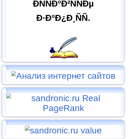
ÐÑÑÐ°Ð²ÑÑÐµ
Ð·Ð°Ð¿Ð¸ÑÑ.