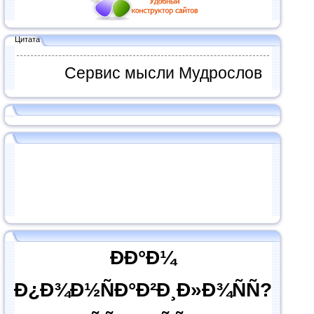
Цитата
Сервис мысли Мудрослов
ÐÐ°Ð¼
Ð¿Ð¾Ð½ÑÐ°Ð²Ð¸Ð»Ð¾ÑÑ?