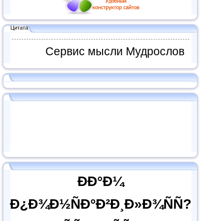
Цитата
Сервис мысли Мудрослов
ÐÐ°Ð¼
Ð¿Ð¾Ð½ÑÐ°Ð²Ð¸Ð»Ð¾ÑÑ?