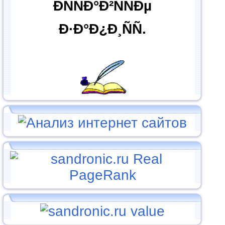
ÐÑÑÐ°Ð²ÑÑÐµ
Ð·Ð°Ð¿Ð¸ÑÑ.