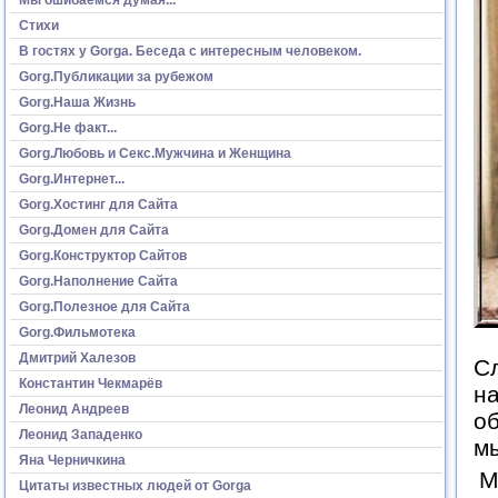
Стихи
В гостях у Gorga. Беседа с интересным человеком.
Gorg.Публикации за рубежом
Gorg.Наша Жизнь
Gorg.Не факт...
Gorg.Любовь и Секс.Мужчина и Женщина
Gorg.Интернет...
Gorg.Хостинг для Сайта
Gorg.Домен для Сайта
Gorg.Конструктор Сайтов
Gorg.Наполнение Сайта
Gorg.Полезное для Сайта
Gorg.Фильмотека
Дмитрий Халезов
Сл
Константин Чекмарёв
н
Леонид Андреев
об
Леонид Западенко
мы
Яна Черничкина
М
Цитаты известных людей от Gorga