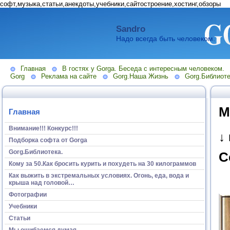
софт,музыка,статьи,анекдоты,учебники,сайтостроение,хостинг,обзоры
Sandro
Надо всегда быть человеком.
Главная
В гостях у Gorga. Беседа с интересным человеком.
Gorg
Реклама на сайте
Gorg.Наша Жизнь
Gorg.Библиоте
М
Главная
Внимание!!! Конкурс!!!
↓
Подборка софта от Gorga
Gorg.Библиотека.
С
Кому за 50.Как бросить курить и похудеть на 30 килограммов
Как выжить в экстремальных условиях. Огонь, еда, вода и
крыша над головой…
Фотографии
Учебники
Статьи
Мы ошибаемся думая...