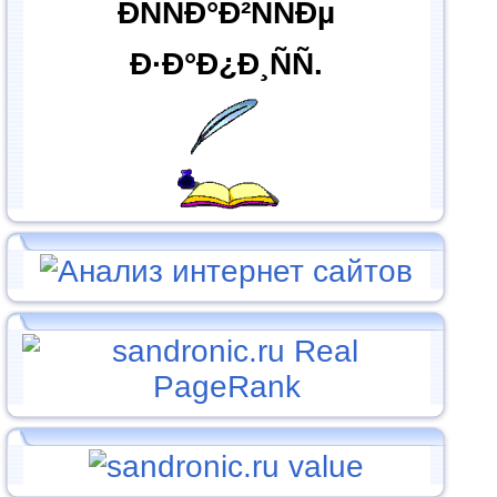
ÐÑÑÐ°Ð²ÑÑÐµ
Ð·Ð°Ð¿Ð¸ÑÑ.