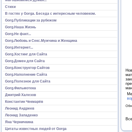
Стихи
В гостях у Gorga. Беседа с интересным человеком.
Gorg.Публикации за рубежом
Gorg.Наша Жизнь
Gorg.Не факт...
Gorg.Любовь и Секс.Мужчина и Женщина
Gorg.Интернет...
Gorg.Хостинг для Сайта
Gorg.Домен для Сайта
Gorg.Конструктор Сайтов
Нов
Gorg.Наполнение Сайта
мат
зак
Gorg.Полезное для Сайта
пре
ман
Gorg.Фильмотека
Ме
Дмитрий Халезов
во
Константин Чекмарёв
Обн
Леонид Андреев
Леонид Западенко
Все
Яна Черничкина
Цитаты известных людей от Gorga