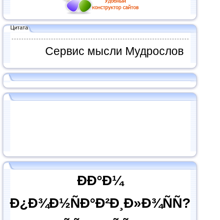
Цитата
Сервис мысли Мудрослов
ÐÐ°Ð¼
Ð¿Ð¾Ð½ÑÐ°Ð²Ð¸Ð»Ð¾ÑÑ?