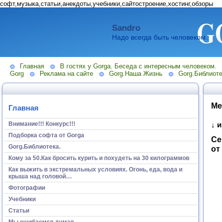
софт,музыка,статьи,анекдоты,учебники,сайтостроение,хостинг,обзоры
Sandro
Надо всегда быть человеком.
Главная
В гостях у Gorga. Беседа с интересным человеком.
Gorg
Реклама на сайте
Gorg.Наша Жизнь
Gorg.Библиоте
Ме
Главная
Внимание!!! Конкурс!!!
↓ 
Подборка софта от Gorga
Се
Gorg.Библиотека.
от
Кому за 50.Как бросить курить и похудеть на 30 килограммов
Как выжить в экстремальных условиях. Огонь, еда, вода и
крыша над головой…
Фотографии
Учебники
Статьи
Мы ошибаемся думая...